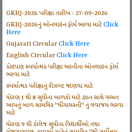
494
GKIQ-2026 પરીક્ષા તારીખ : 27-09-2026
GKIQ-2026નું ઓનલાઇન ફોર્મ ભરવા માટે
Click
Here
Dhingamasti Subscription
Gujarati Circular
Click Here
665
English Circular
Click Here
કોઇપણ સ્પર્ધાત્મક પરીક્ષા ભરતીના ઓનલાઇન ફોર્મ
ભરવા માટે
Sarvottam Karkirdi Subscripton
સ્પર્ધાત્મક પરીક્ષાનું રીઝલ્ટ જાણવા માટે
ધોરણ 1 થી 8 સુધીના બાળકો માટે જ્ઞાન સાથે ગમ્મત
1000
આપતું બાળ સામયિક "ધીંગામસ્તી" નું લવાજમ ભરવા
માટે
ધોરણ 9 થી કોલેજ સુધીના વિદ્યાર્થીઓ તથા
Participate School In GKIQ