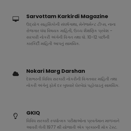
Sarvottam Karkirdi Magazine
ઉદ્યોગ સાહસિકોની સંઘર્ષગાથા, મેનેજમેન્ટ ટીપ્સ, નાના
રોજગાર ધંધા વિષયક માહિતી, ઉચ્ચ શૈક્ષણિક પ્રવેશ -
સરકારી નોકરી અંગેની વિગત તથા ધો. 10-12 પછીની
કારકિર્દી માહિતી આપતું સામયિક.
Nokari Marg Darshan
દેશભરની વિવિધ સરકારી નોકરીની વિગતવાર માહિતી તથા
નોકરી અંગેનું ફોર્મ દર બુધવારે ઘેરબેઠાં પહોચાડતું સામયિક.
GKIQ
વિવિધ સરકારી સ્પર્ધાત્મક પરીક્ષાઓના પ્રવર્તમાન માળખાને
આવરી લેતી 1977 થી યોજાતી એક પ્રકારની મોક ટેસ્ટ.