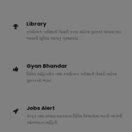
Library
સ્પર્ધાત્મક પરીક્ષાની તૈયારી કરવા માટેના પુસ્તકો વાંચવા લઇ
જવાની સુવિધા આપતું ગ્રંથાલય.
Gyan Bhandar
વિવિધ સાહિત્યીક તથા સ્પર્ધાત્મક પરીક્ષાની તૈયારી માટેના
પુસ્તકનો ભંડાર.
Jobs Alert
કેન્દ્ર તથા રાજ્ય સરકારના વિવિધ વિભાગોમાં ભરતી અંગેની
ઓનલાઇન માહિતી.