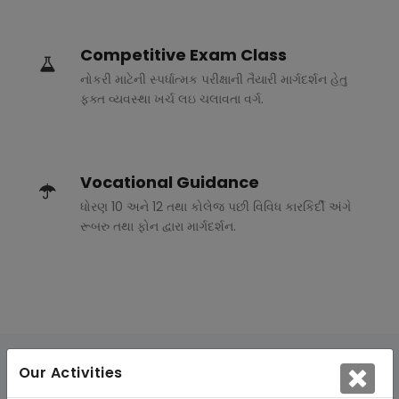
Competitive Exam Class
નોકરી માટેની સ્પર્ધાત્મક પરીક્ષાની તૈયારી માર્ગદર્શન હેતુ
ફક્ત વ્યવસ્થા ખર્ચ લઇ ચલાવતા વર્ગ.
Vocational Guidance
ધોરણ 10 અને 12 તથા કોલેજ પછી વિવિધ કારકિર્દી અંગે
રૂબરુ તથા ફોન દ્વારા માર્ગદર્શન.
Our Activities