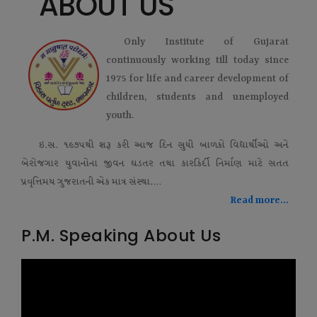
ABOUT US
Only Institute of Gujarat
continuously working till today since
1975 for life and career development of
children, students and unemployed
youth.
ઇ.સ. ૧૯૭૫થી શરૂ કરી આજ દિન સુધી બાળકો વિદ્યાર્થીઓ અને
બેરોજગાર યુવાનોના જીવન ઘડતર તથા કારકિર્દી નિર્માણ માટે સતત
પ્રવૃત્તિમય ગુજરાતની એક માત્ર સંસ્થા....
Read more...
P.M. Speaking About Us