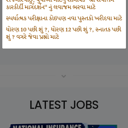
રોજગારવાંછુ, યુવાઓ માટેનું સામયિક "શ્રી સર્વોત્તમ
કારકીર્દી માર્ગદર્શન" નું લવાજમ ભરવા માટે
સ્પર્ધાત્મક પરીક્ષાના કોઇપણ નવા પુસ્તકો ખરીદવા માટે
125000
ધોરણ 10 પછી શું ?, ધોરણ 12 પછી શું ?, સ્નાતક પછી
શું ? વગરે જેવા પ્રશ્નો માટે
Number Of Student In GKIQ
LATEST JOBS