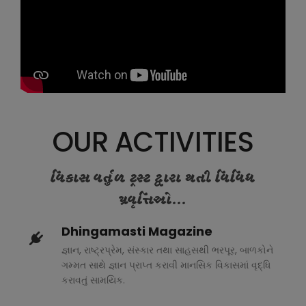
OUR ACTIVITIES
વિકાસ વર્તુળ ટ્રસ્ટ દ્વારા થતી વિવિધ
પ્રવૃત્તિઓ...
Dhingamasti Magazine
જ્ઞાન, રાષ્ટ્રપ્રેમ, સંસ્કાર તથા સાહસથી ભરપૂર, બાળકોને
ગમ્મત સાથે જ્ઞાન પ્રાપ્ત કરાવી માનસિક વિકાસમાં વૃદ્ધિ
કરાવતું સામયિક.