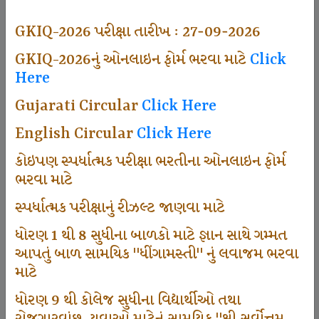
494
GKIQ-2026 પરીક્ષા તારીખ : 27-09-2026
GKIQ-2026નું ઓનલાઇન ફોર્મ ભરવા માટે
Click
Here
Dhingamasti Subscription
Gujarati Circular
Click Here
665
English Circular
Click Here
કોઇપણ સ્પર્ધાત્મક પરીક્ષા ભરતીના ઓનલાઇન ફોર્મ
ભરવા માટે
Sarvottam Karkirdi Subscripton
સ્પર્ધાત્મક પરીક્ષાનું રીઝલ્ટ જાણવા માટે
ધોરણ 1 થી 8 સુધીના બાળકો માટે જ્ઞાન સાથે ગમ્મત
1000
આપતું બાળ સામયિક "ધીંગામસ્તી" નું લવાજમ ભરવા
માટે
ધોરણ 9 થી કોલેજ સુધીના વિદ્યાર્થીઓ તથા
Participate School In GKIQ