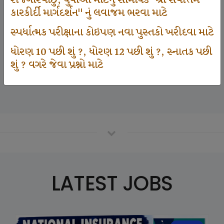
રોજગારવાંછુ, યુવાઓ માટેનું સામયિક "શ્રી સર્વોત્તમ
કારકીર્દી માર્ગદર્શન" નું લવાજમ ભરવા માટે
સ્પર્ધાત્મક પરીક્ષાના કોઇપણ નવા પુસ્તકો ખરીદવા માટે
125000
ધોરણ 10 પછી શું ?, ધોરણ 12 પછી શું ?, સ્નાતક પછી
શું ? વગરે જેવા પ્રશ્નો માટે
Number Of Student In GKIQ
LATEST JOBS