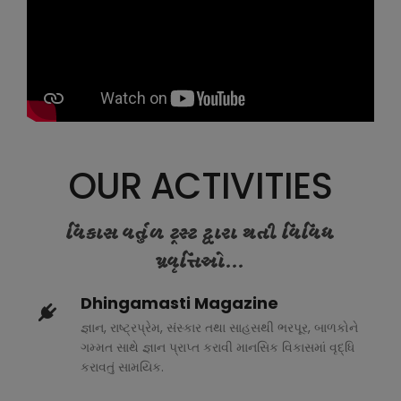
OUR ACTIVITIES
વિકાસ વર્તુળ ટ્રસ્ટ દ્વારા થતી વિવિધ
પ્રવૃત્તિઓ...
Dhingamasti Magazine
જ્ઞાન, રાષ્ટ્રપ્રેમ, સંસ્કાર તથા સાહસથી ભરપૂર, બાળકોને
ગમ્મત સાથે જ્ઞાન પ્રાપ્ત કરાવી માનસિક વિકાસમાં વૃદ્ધિ
કરાવતું સામયિક.