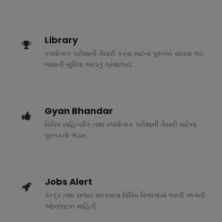
Library
સ્પર્ધાત્મક પરીક્ષાની તૈયારી કરવા માટેના પુસ્તકો વાંચવા લઇ
જવાની સુવિધા આપતું ગ્રંથાલય.
Gyan Bhandar
વિવિધ સાહિત્યીક તથા સ્પર્ધાત્મક પરીક્ષાની તૈયારી માટેના
પુસ્તકનો ભંડાર.
Jobs Alert
કેન્દ્ર તથા રાજ્ય સરકારના વિવિધ વિભાગોમાં ભરતી અંગેની
ઓનલાઇન માહિતી.