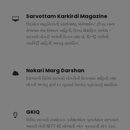
Sarvottam Karkirdi Magazine
ઉદ્યોગ સાહસિકોની સંઘર્ષગાથા, મેનેજમેન્ટ ટીપ્સ, નાના
રોજગાર ધંધા વિષયક માહિતી, ઉચ્ચ શૈક્ષણિક પ્રવેશ -
સરકારી નોકરી અંગેની વિગત તથા ધો. 10-12 પછીની
કારકિર્દી માહિતી આપતું સામયિક.
Nokari Marg Darshan
દેશભરની વિવિધ સરકારી નોકરીની વિગતવાર માહિતી તથા
નોકરી અંગેનું ફોર્મ દર બુધવારે ઘેરબેઠાં પહોચાડતું સામયિક.
GKIQ
વિવિધ સરકારી સ્પર્ધાત્મક પરીક્ષાઓના પ્રવર્તમાન માળખાને
આવરી લેતી 1977 થી યોજાતી એક પ્રકારની મોક ટેસ્ટ.