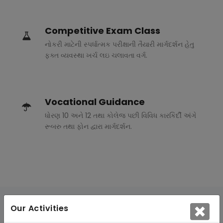
Competitive Exam Class
નોકરી માટેની સ્પર્ધાત્મક પરીક્ષાની તૈયારી માર્ગદર્શન હેતુ
ફક્ત વ્યવસ્થા ખર્ચ લઇ ચલાવતા વર્ગ.
Vocational Guidance
ધોરણ 10 અને 12 તથા કોલેજ પછી વિવિધ કારકિર્દી અંગે
રૂબરુ તથા ફોન દ્વારા માર્ગદર્શન.
Our Activities