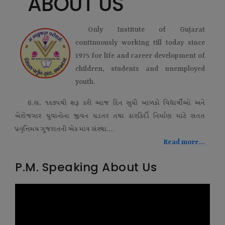
ABOUT US
Only Institute of Gujarat
continuously working till today since
1975 for life and career development of
children, students and unemployed
youth.
ઇ.સ. ૧૯૭૫થી શરૂ કરી આજ દિન સુધી બાળકો વિદ્યાર્થીઓ અને
બેરોજગાર યુવાનોના જીવન ઘડતર તથા કારકિર્દી નિર્માણ માટે સતત
પ્રવૃત્તિમય ગુજરાતની એક માત્ર સંસ્થા....
Read more...
P.M. Speaking About Us