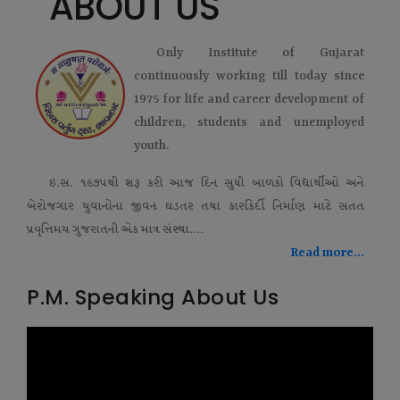
ABOUT US
Only Institute of Gujarat
continuously working till today since
1975 for life and career development of
children, students and unemployed
youth.
ઇ.સ. ૧૯૭૫થી શરૂ કરી આજ દિન સુધી બાળકો વિદ્યાર્થીઓ અને
બેરોજગાર યુવાનોના જીવન ઘડતર તથા કારકિર્દી નિર્માણ માટે સતત
પ્રવૃત્તિમય ગુજરાતની એક માત્ર સંસ્થા....
Read more...
P.M. Speaking About Us