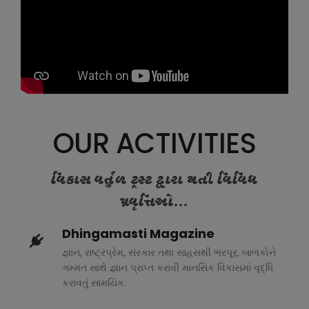
OUR ACTIVITIES
વિકાસ વર્તુળ ટ્રસ્ટ દ્વારા થતી વિવિધ
પ્રવૃત્તિઓ...
Dhingamasti Magazine
જ્ઞાન, રાષ્ટ્રપ્રેમ, સંસ્કાર તથા સાહસથી ભરપૂર, બાળકોને
ગમ્મત સાથે જ્ઞાન પ્રાપ્ત કરાવી માનસિક વિકાસમાં વૃદ્ધિ
કરાવતું સામયિક.