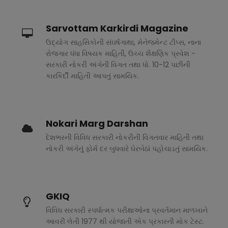
Sarvottam Karkirdi Magazine
ઉદ્યોગ સાહસિકોની સંઘર્ષગાથા, મેનેજમેન્ટ ટીપ્સ, નાના
રોજગાર ધંધા વિષયક માહિતી, ઉચ્ચ શૈક્ષણિક પ્રવેશ -
સરકારી નોકરી અંગેની વિગત તથા ધો. 10-12 પછીની
કારકિર્દી માહિતી આપતું સામયિક.
Nokari Marg Darshan
દેશભરની વિવિધ સરકારી નોકરીની વિગતવાર માહિતી તથા
નોકરી અંગેનું ફોર્મ દર બુધવારે ઘેરબેઠાં પહોચાડતું સામયિક.
GKIQ
વિવિધ સરકારી સ્પર્ધાત્મક પરીક્ષાઓના પ્રવર્તમાન માળખાને
આવરી લેતી 1977 થી યોજાતી એક પ્રકારની મોક ટેસ્ટ.