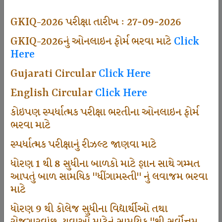
493
GKIQ-2026 પરીક્ષા તારીખ : 27-09-2026
GKIQ-2026નું ઓનલાઇન ફોર્મ ભરવા માટે
Click
Here
Dhingamasti Subscription
Gujarati Circular
Click Here
665
English Circular
Click Here
કોઇપણ સ્પર્ધાત્મક પરીક્ષા ભરતીના ઓનલાઇન ફોર્મ
ભરવા માટે
Sarvottam Karkirdi Subscripton
સ્પર્ધાત્મક પરીક્ષાનું રીઝલ્ટ જાણવા માટે
ધોરણ 1 થી 8 સુધીના બાળકો માટે જ્ઞાન સાથે ગમ્મત
1000
આપતું બાળ સામયિક "ધીંગામસ્તી" નું લવાજમ ભરવા
માટે
ધોરણ 9 થી કોલેજ સુધીના વિદ્યાર્થીઓ તથા
Participate School In GKIQ