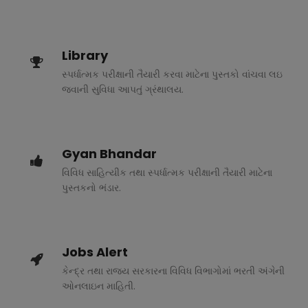
Library
સ્પર્ધાત્મક પરીક્ષાની તૈયારી કરવા માટેના પુસ્તકો વાંચવા લઇ
જવાની સુવિધા આપતું ગ્રંથાલય.
Gyan Bhandar
વિવિધ સાહિત્યીક તથા સ્પર્ધાત્મક પરીક્ષાની તૈયારી માટેના
પુસ્તકનો ભંડાર.
Jobs Alert
કેન્દ્ર તથા રાજ્ય સરકારના વિવિધ વિભાગોમાં ભરતી અંગેની
ઓનલાઇન માહિતી.