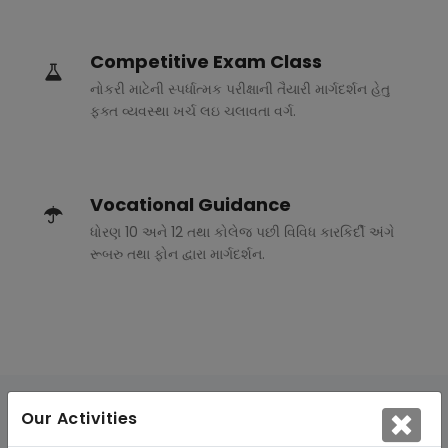
Competitive Exam Class
નોકરી માટેની સ્પર્ધાત્મક પરીક્ષાની તૈયારી માર્ગદર્શન હેતુ
ફક્ત વ્યવસ્થા ખર્ચ લઇ ચલાવતા વર્ગ.
Vocational Guidance
ધોરણ 10 અને 12 તથા કોલેજ પછી વિવિધ કારકિર્દી અંગે
રૂબરુ તથા ફોન દ્વારા માર્ગદર્શન.
Our Activities