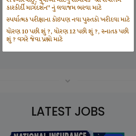
રોજગારવાંછુ, યુવાઓ માટેનું સામયિક "શ્રી સર્વોત્તમ
કારકીર્દી માર્ગદર્શન" નું લવાજમ ભરવા માટે
સ્પર્ધાત્મક પરીક્ષાના કોઇપણ નવા પુસ્તકો ખરીદવા માટે
125000
ધોરણ 10 પછી શું ?, ધોરણ 12 પછી શું ?, સ્નાતક પછી
શું ? વગરે જેવા પ્રશ્નો માટે
Number Of Student In GKIQ
LATEST JOBS