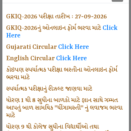
500
GKIQ-2026 પરીક્ષા તારીખ : 27-09-2026
GKIQ-2026નું ઓનલાઇન ફોર્મ ભરવા માટે
Click
Dhingamasti Subscription
Here
Gujarati Circular
Click Here
671
English Circular
Click Here
કોઇપણ સ્પર્ધાત્મક પરીક્ષા ભરતીના ઓનલાઇન ફોર્મ
ભરવા માટે
Sarvottam Karkirdi Subscripton
સ્પર્ધાત્મક પરીક્ષાનું રીઝલ્ટ જાણવા માટે
ધોરણ 1 થી 8 સુધીના બાળકો માટે જ્ઞાન સાથે ગમ્મત
1000
આપતું બાળ સામયિક "ધીંગામસ્તી" નું લવાજમ ભરવા
માટે
ધોરણ 9 થી કોલેજ સુધીના વિદ્યાર્થીઓ તથા
Participate School In GKIQ