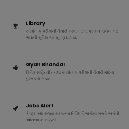
Library
સ્પર્ધાત્મક પરીક્ષાની તૈયારી કરવા માટેના પુસ્તકો વાંચવા લઇ
જવાની સુવિધા આપતું ગ્રંથાલય.
Gyan Bhandar
વિવિધ સાહિત્યીક તથા સ્પર્ધાત્મક પરીક્ષાની તૈયારી માટેના
પુસ્તકનો ભંડાર.
Jobs Alert
કેન્દ્ર તથા રાજ્ય સરકારના વિવિધ વિભાગોમાં ભરતી અંગેની
ઓનલાઇન માહિતી.