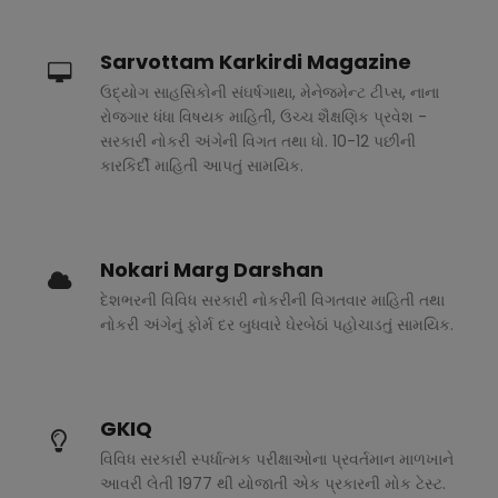
Sarvottam Karkirdi Magazine
ઉદ્યોગ સાહસિકોની સંઘર્ષગાથા, મેનેજમેન્ટ ટીપ્સ, નાના
રોજગાર ધંધા વિષયક માહિતી, ઉચ્ચ શૈક્ષણિક પ્રવેશ -
સરકારી નોકરી અંગેની વિગત તથા ધો. 10-12 પછીની
કારકિર્દી માહિતી આપતું સામયિક.
Nokari Marg Darshan
દેશભરની વિવિધ સરકારી નોકરીની વિગતવાર માહિતી તથા
નોકરી અંગેનું ફોર્મ દર બુધવારે ઘેરબેઠાં પહોચાડતું સામયિક.
GKIQ
વિવિધ સરકારી સ્પર્ધાત્મક પરીક્ષાઓના પ્રવર્તમાન માળખાને
આવરી લેતી 1977 થી યોજાતી એક પ્રકારની મોક ટેસ્ટ.