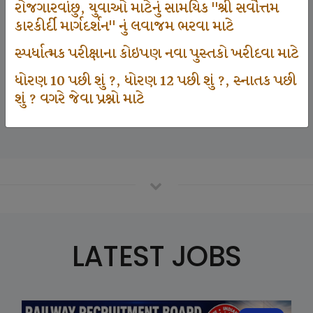
રોજગારવાંછુ, યુવાઓ માટેનું સામયિક "શ્રી સર્વોત્તમ
કારકીર્દી માર્ગદર્શન" નું લવાજમ ભરવા માટે
125000
સ્પર્ધાત્મક પરીક્ષાના કોઇપણ નવા પુસ્તકો ખરીદવા માટે
ધોરણ 10 પછી શું ?, ધોરણ 12 પછી શું ?, સ્નાતક પછી
શું ? વગરે જેવા પ્રશ્નો માટે
Number Of Student In GKIQ
LATEST JOBS