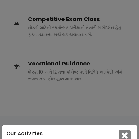
Competitive Exam Class
નોકરી માટેની સ્પર્ધાત્મક પરીક્ષાની તૈયારી માર્ગદર્શન હેતુ
ફક્ત વ્યવસ્થા ખર્ચ લઇ ચલાવતા વર્ગ.
Vocational Guidance
ધોરણ 10 અને 12 તથા કોલેજ પછી વિવિધ કારકિર્દી અંગે
રૂબરુ તથા ફોન દ્વારા માર્ગદર્શન.
Our Activities