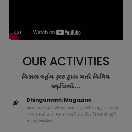
OUR ACTIVITIES
વિકાસ વર્તુળ ટ્રસ્ટ દ્વારા થતી વિવિધ
પ્રવૃત્તિઓ...
Dhingamasti Magazine
જ્ઞાન, રાષ્ટ્રપ્રેમ, સંસ્કાર તથા સાહસથી ભરપૂર, બાળકોને
ગમ્મત સાથે જ્ઞાન પ્રાપ્ત કરાવી માનસિક વિકાસમાં વૃદ્ધિ
કરાવતું સામયિક.