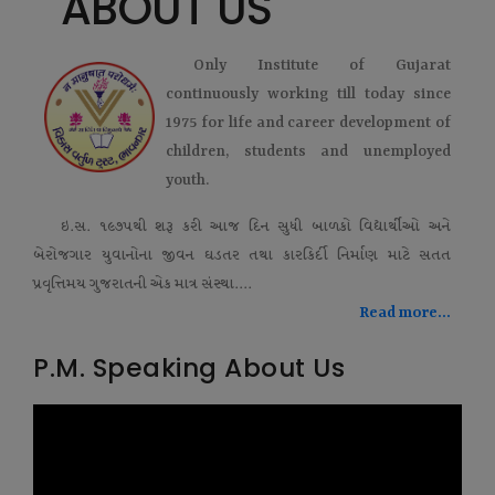
ABOUT US
Only Institute of Gujarat
continuously working till today since
1975 for life and career development of
children, students and unemployed
youth.
ઇ.સ. ૧૯૭૫થી શરૂ કરી આજ દિન સુધી બાળકો વિદ્યાર્થીઓ અને
બેરોજગાર યુવાનોના જીવન ઘડતર તથા કારકિર્દી નિર્માણ માટે સતત
પ્રવૃત્તિમય ગુજરાતની એક માત્ર સંસ્થા....
Read more...
P.M. Speaking About Us