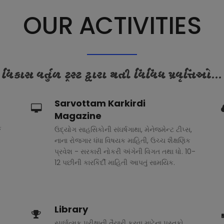
OUR ACTIVITIES
વિકાસ વર્તુળ ટ્રસ્ટ દ્વારા થતી વિવિધ પ્રવૃત્તિઓ...
Sarvottam Karkirdi
Magazine
ક
ઉદ્યોગ સાહસિકોની સંઘર્ષગાથા, મેનેજમેન્ટ ટીપ્સ,
નાના રોજગાર ધંધા વિષયક માહિતી, ઉચ્ચ શૈક્ષણિક
પ્રવેશ - સરકારી નોકરી અંગેની વિગત તથા ધો. 10-
12 પછીની કારકિર્દી માહિતી આપતું સામયિક.
Library
સ્પર્ધાત્મક પરીક્ષાની તૈયારી કરવા માટેના પુસ્તકો