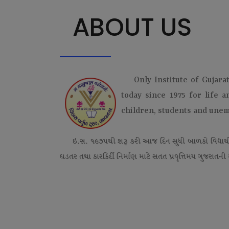
ABOUT US
Only Institute of Gujara
today since 1975 for life 
children, students and une
ઇ.સ. ૧૯૭૫થી શરૂ કરી આજ દિન સુધી બાળકો વિદ્યાર્
ઘડતર તથા કારકિર્દી નિર્માણ માટે સતત પ્રવૃત્તિમય ગુજરાતની એ