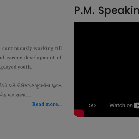
P.M. Speaki
t continuously working till
and career development of
mployed youth.
થીઓ અને બેરોજગાર યુવાનોના જીવન
ક માત્ર સંસ્થા....
Read more...