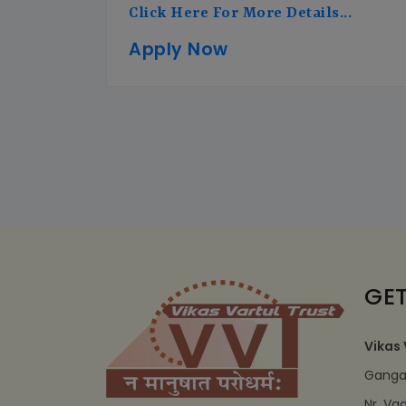
Click Here For More Details...
Apply Now
GET
Vikas 
Ganga 
Nr. Va