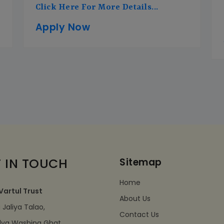
Click Here For More Details...
Apply Now
 IN TOUCH
Sitemap
Home
Vartul Trust
About Us
Jaliya Talao,
Contact Us
dva Washing Ghat,