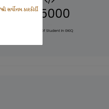
125000
 સર્વોત્તમ કારકીર્દી
IQ
Number Of Student In GKIQ