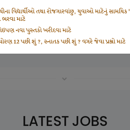
665
1000
ના વિદ્યાર્થીઓ તથા રોજગારવાંછુ, યુવાઓ માટેનું સામયિક "શ્રી
મ ભરવા માટે
ા કોઇપણ નવા પુસ્તકો ખરીદવા માટે
vottam Karkirdi Subscripton
Participate School In GK
ોરણ 12 પછી શું ?, સ્નાતક પછી શું ? વગરે જેવા પ્રશ્નો માટે
LATEST JOBS