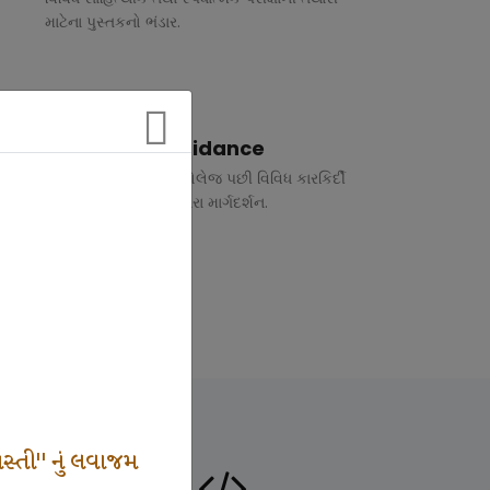
માટેના પુસ્તકનો ભંડાર.
Vocational Guidance
ધોરણ 10 અને 12 તથા કોલેજ પછી વિવિધ કારકિર્દી
અંગે રૂબરુ તથા ફોન દ્વારા માર્ગદર્શન.
સ્તી" નું લવાજમ