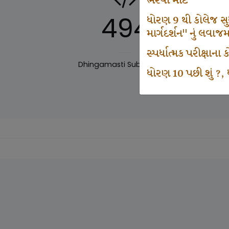
ભરવા માટે
494
ધોરણ 9 થી કોલેજ સુધી
માર્ગદર્શન" નું લવાજ
સ્પર્ધાત્મક પરીક્ષાન
Dhingamasti Subscription
Sar
ધોરણ 10 પછી શું ?, ધ