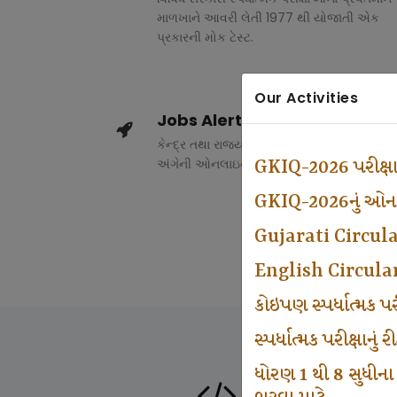
માળખાને આવરી લેતી 1977 થી યોજાતી એક
પ્રકારની મોક ટેસ્ટ.
Our Activities
Jobs Alert
કેન્દ્ર તથા રાજ્ય સરકારના વિવિધ વિભાગોમાં ભર
અંગેની ઓનલાઇન માહિતી.
GKIQ-2026 પરીક્ષ
GKIQ-2026નું ઓનલા
Gujarati Circul
English Circula
કોઇપણ સ્પર્ધાત્મક 
સ્પર્ધાત્મક પરીક્ષાનુ
ધોરણ 1 થી 8 સુધીના