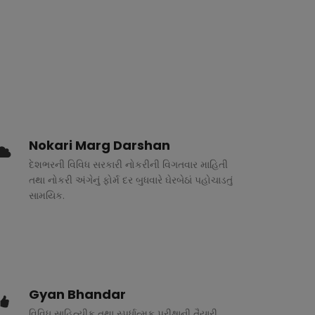
Nokari Marg Darshan
દેશભરની વિવિધ સરકારી નોકરીની વિગતવાર માહિતી
તથા નોકરી અંગેનું ફોર્મ દર બુધવારે ઘેરબેઠાં પહોચાડતું
સામયિક.
Gyan Bhandar
વિવિધ સાહિત્યીક તથા સ્પર્ધાત્મક પરીક્ષાની તૈયારી