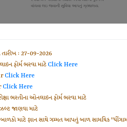
વાંચવા લઇ જવાની સુવિધા આપતું ગ્રંથાલય.
Competitive Exam Class
તી
નોકરી માટેની સ્પર્ધાત્મક પરીક્ષાની તૈયારી માર્ગદર્શન
હેતુ ફક્ત વ્યવસ્થા ખર્ચ લઇ ચલાવતા વર્ગ.
ા તારીખ : 27-09-2026
ઇન ફોર્મ ભરવા માટે
Click Here
ar
Click Here
r
Click Here
પરીક્ષા ભરતીના ઓનલાઇન ફોર્મ ભરવા માટે
ં રીઝલ્ટ જાણવા માટે
 બાળકો માટે જ્ઞાન સાથે ગમ્મત આપતું બાળ સામયિક "ધીંગામ