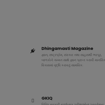
Dhingamasti Magazine
જ્ઞાન, રાષ્ટ્રપ્રેમ, સંસ્કાર તથા સાહસથી ભરપૂર,
બાળકોને ગમ્મત સાથે જ્ઞાન પ્રાપ્ત કરાવી માનસિ
વિકાસમાં વૃદ્ધિ કરાવતું સામયિક.
GKIQ
વિવિધ સરકારી સ્પર્ધાત્મક પરીક્ષાઓના પ્રવર્તમાન