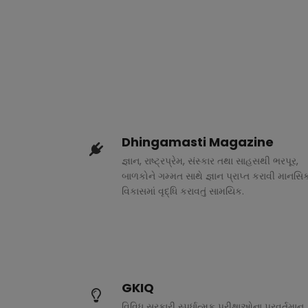
Dhingamasti Magazine
જ્ઞાન, રાષ્ટ્રપ્રેમ, સંસ્કાર તથા સાહસથી ભરપૂર,
બાળકોને ગમ્મત સાથે જ્ઞાન પ્રાપ્ત કરાવી માનસિ
વિકાસમાં વૃદ્ધિ કરાવતું સામયિક.
GKIQ
વિવિધ સરકારી સ્પર્ધાત્મક પરીક્ષાઓના પ્રવર્તમાન