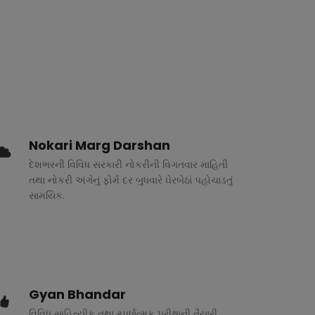
Nokari Marg Darshan
દેશભરની વિવિધ સરકારી નોકરીની વિગતવાર માહિતી
તથા નોકરી અંગેનું ફોર્મ દર બુધવારે ઘેરબેઠાં પહોચાડતું
સામયિક.
Gyan Bhandar
વિવિધ સાહિત્યીક તથા સ્પર્ધાત્મક પરીક્ષાની તૈયારી