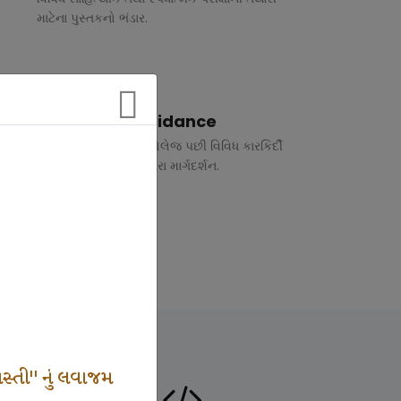
માટેના પુસ્તકનો ભંડાર.
Vocational Guidance
ધોરણ 10 અને 12 તથા કોલેજ પછી વિવિધ કારકિર્દી
અંગે રૂબરુ તથા ફોન દ્વારા માર્ગદર્શન.
સ્તી" નું લવાજમ