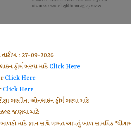
વાંચવા લઇ જવાની સુવિધા આપતું ગ્રંથાલય.
Competitive Exam Class
તી
નોકરી માટેની સ્પર્ધાત્મક પરીક્ષાની તૈયારી માર્ગદર્શન
હેતુ ફક્ત વ્યવસ્થા ખર્ચ લઇ ચલાવતા વર્ગ.
ા તારીખ : 27-09-2026
ઇન ફોર્મ ભરવા માટે
Click Here
ar
Click Here
r
Click Here
પરીક્ષા ભરતીના ઓનલાઇન ફોર્મ ભરવા માટે
ં રીઝલ્ટ જાણવા માટે
 બાળકો માટે જ્ઞાન સાથે ગમ્મત આપતું બાળ સામયિક "ધીંગામ