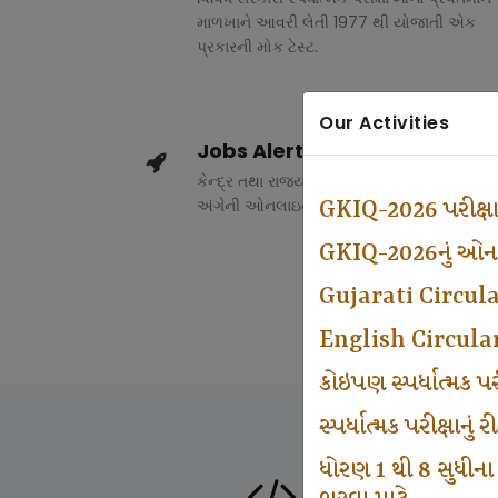
માળખાને આવરી લેતી 1977 થી યોજાતી એક
પ્રકારની મોક ટેસ્ટ.
Our Activities
Jobs Alert
કેન્દ્ર તથા રાજ્ય સરકારના વિવિધ વિભાગોમાં ભર
અંગેની ઓનલાઇન માહિતી.
GKIQ-2026 પરીક્ષ
GKIQ-2026નું ઓનલા
Gujarati Circul
English Circula
કોઇપણ સ્પર્ધાત્મક 
સ્પર્ધાત્મક પરીક્ષાનુ
ધોરણ 1 થી 8 સુધીના