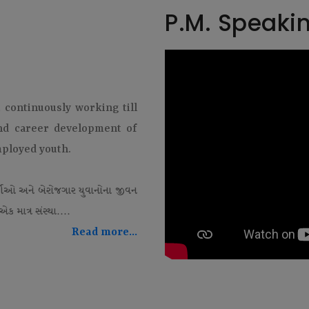
P.M. Speaki
t continuously working till
and career development of
mployed youth.
થીઓ અને બેરોજગાર યુવાનોના જીવન
ક માત્ર સંસ્થા....
Read more...