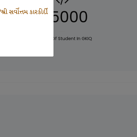
125000
 સર્વોત્તમ કારકીર્દી
IQ
Number Of Student In GKIQ