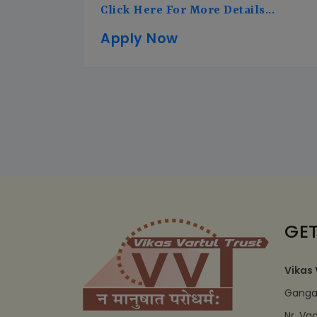
Click Here For More Details...
Apply Now
GET
Vikas 
Ganga 
Nr. Va