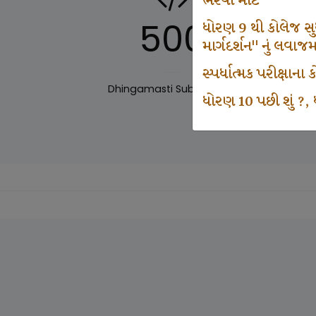
ભરવા માટે
500
ધોરણ 9 થી કોલેજ સુધી
માર્ગદર્શન" નું લવાજ
સ્પર્ધાત્મક પરીક્ષાન
Dhingamasti Subscription
Sar
ધોરણ 10 પછી શું ?, ધ