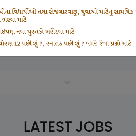
671
1000
ના વિદ્યાર્થીઓ તથા રોજગારવાંછુ, યુવાઓ માટેનું સામયિક "શ્રી
મ ભરવા માટે
ા કોઇપણ નવા પુસ્તકો ખરીદવા માટે
vottam Karkirdi Subscripton
Participate School In GK
ોરણ 12 પછી શું ?, સ્નાતક પછી શું ? વગરે જેવા પ્રશ્નો માટે
LATEST JOBS