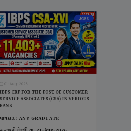
JOBS
01-Aug-2026
IBPS CRP FOR THE POST OF CUSTOMER
SERVICE ASSOCIATES (CSA) IN VERIOUS
BANK
લાયકાત : ANY GRADUATE
અરજીની છેલ્લી તા. 21-Aug-2026