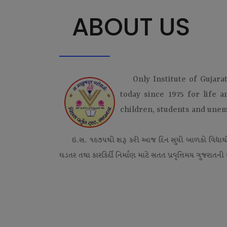
ABOUT US
Only Institute of Gujara
today since 1975 for life 
children, students and une
ઇ.સ. ૧૯૭૫થી શરૂ કરી આજ દિન સુધી બાળકો વિદ્યાર્
ઘડતર તથા કારકિર્દી નિર્માણ માટે સતત પ્રવૃત્તિમય ગુજરાતની એ