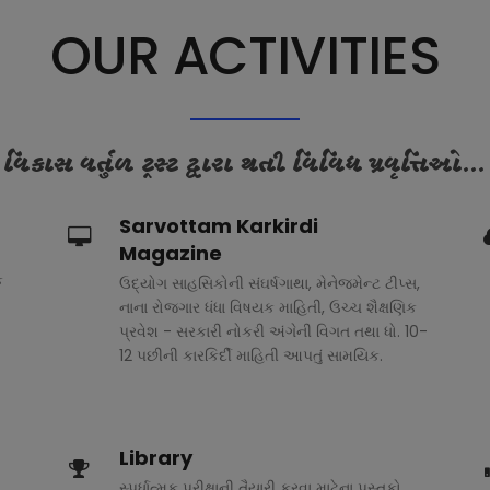
OUR ACTIVITIES
વિકાસ વર્તુળ ટ્રસ્ટ દ્વારા થતી વિવિધ પ્રવૃત્તિઓ...
Sarvottam Karkirdi
Magazine
ક
ઉદ્યોગ સાહસિકોની સંઘર્ષગાથા, મેનેજમેન્ટ ટીપ્સ,
નાના રોજગાર ધંધા વિષયક માહિતી, ઉચ્ચ શૈક્ષણિક
પ્રવેશ - સરકારી નોકરી અંગેની વિગત તથા ધો. 10-
12 પછીની કારકિર્દી માહિતી આપતું સામયિક.
Library
સ્પર્ધાત્મક પરીક્ષાની તૈયારી કરવા માટેના પુસ્તકો