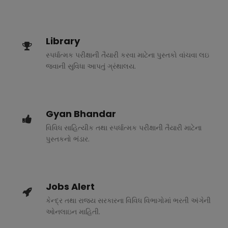
Library
સ્પર્ધાત્મક પરીક્ષાની તૈયારી કરવા માટેના પુસ્તકો વાંચવા લઇ
જવાની સુવિધા આપતું ગ્રંથાલય.
Gyan Bhandar
વિવિધ સાહિત્યીક તથા સ્પર્ધાત્મક પરીક્ષાની તૈયારી માટેના
પુસ્તકનો ભંડાર.
Jobs Alert
કેન્દ્ર તથા રાજ્ય સરકારના વિવિધ વિભાગોમાં ભરતી અંગેની
ઓનલાઇન માહિતી.