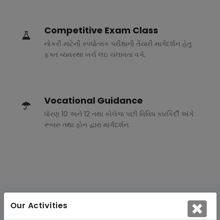
Competitive Exam Class
નોકરી માટેની સ્પર્ધાત્મક પરીક્ષાની તૈયારી માર્ગદર્શન હેતુ
ફક્ત વ્યવસ્થા ખર્ચ લઇ ચલાવતા વર્ગ.
Vocational Guidance
ધોરણ 10 અને 12 તથા કોલેજ પછી વિવિધ કારકિર્દી અંગે
રૂબરુ તથા ફોન દ્વારા માર્ગદર્શન.
Our Activities