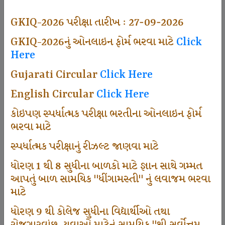
494
GKIQ-2026 પરીક્ષા તારીખ : 27-09-2026
GKIQ-2026નું ઓનલાઇન ફોર્મ ભરવા માટે
Click
Here
Dhingamasti Subscription
Gujarati Circular
Click Here
665
English Circular
Click Here
કોઇપણ સ્પર્ધાત્મક પરીક્ષા ભરતીના ઓનલાઇન ફોર્મ
ભરવા માટે
Sarvottam Karkirdi Subscripton
સ્પર્ધાત્મક પરીક્ષાનું રીઝલ્ટ જાણવા માટે
ધોરણ 1 થી 8 સુધીના બાળકો માટે જ્ઞાન સાથે ગમ્મત
1000
આપતું બાળ સામયિક "ધીંગામસ્તી" નું લવાજમ ભરવા
માટે
ધોરણ 9 થી કોલેજ સુધીના વિદ્યાર્થીઓ તથા
Participate School In GKIQ