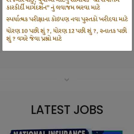
રોજગારવાંછુ, યુવાઓ માટેનું સામયિક "શ્રી સર્વોત્તમ
કારકીર્દી માર્ગદર્શન" નું લવાજમ ભરવા માટે
સ્પર્ધાત્મક પરીક્ષાના કોઇપણ નવા પુસ્તકો ખરીદવા માટે
125000
ધોરણ 10 પછી શું ?, ધોરણ 12 પછી શું ?, સ્નાતક પછી
શું ? વગરે જેવા પ્રશ્નો માટે
Number Of Student In GKIQ
LATEST JOBS