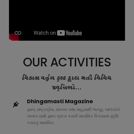
OUR ACTIVITIES
વિકાસ વર્તુળ ટ્રસ્ટ દ્વારા થતી વિવિધ
પ્રવૃત્તિઓ...
Dhingamasti Magazine
જ્ઞાન, રાષ્ટ્રપ્રેમ, સંસ્કાર તથા સાહસથી ભરપૂર, બાળકોને
ગમ્મત સાથે જ્ઞાન પ્રાપ્ત કરાવી માનસિક વિકાસમાં વૃદ્ધિ
કરાવતું સામયિક.