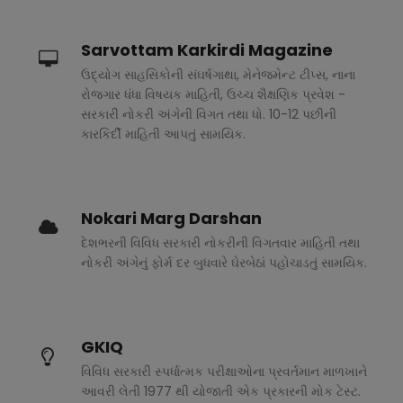
Sarvottam Karkirdi Magazine
ઉદ્યોગ સાહસિકોની સંઘર્ષગાથા, મેનેજમેન્ટ ટીપ્સ, નાના
રોજગાર ધંધા વિષયક માહિતી, ઉચ્ચ શૈક્ષણિક પ્રવેશ -
સરકારી નોકરી અંગેની વિગત તથા ધો. 10-12 પછીની
કારકિર્દી માહિતી આપતું સામયિક.
Nokari Marg Darshan
દેશભરની વિવિધ સરકારી નોકરીની વિગતવાર માહિતી તથા
નોકરી અંગેનું ફોર્મ દર બુધવારે ઘેરબેઠાં પહોચાડતું સામયિક.
GKIQ
વિવિધ સરકારી સ્પર્ધાત્મક પરીક્ષાઓના પ્રવર્તમાન માળખાને
આવરી લેતી 1977 થી યોજાતી એક પ્રકારની મોક ટેસ્ટ.