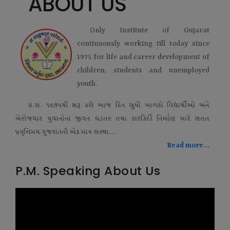
ABOUT US
Only Institute of Gujarat
continuously working till today since
1975 for life and career development of
children, students and unemployed
youth.
ઇ.સ. ૧૯૭૫થી શરૂ કરી આજ દિન સુધી બાળકો વિદ્યાર્થીઓ અને
બેરોજગાર યુવાનોના જીવન ઘડતર તથા કારકિર્દી નિર્માણ માટે સતત
પ્રવૃત્તિમય ગુજરાતની એક માત્ર સંસ્થા....
Read more...
P.M. Speaking About Us