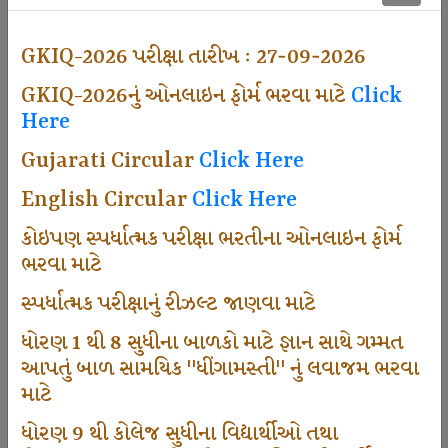
501
GKIQ-2026 પરીક્ષા તારીખ : 27-09-2026
GKIQ-2026નું ઓનલાઇન ફોર્મ ભરવા માટે
Click
Dhingamasti Subscription
Here
Gujarati Circular
Click Here
671
English Circular
Click Here
કોઇપણ સ્પર્ધાત્મક પરીક્ષા ભરતીના ઓનલાઇન ફોર્મ
ભરવા માટે
Sarvottam Karkirdi Subscripton
સ્પર્ધાત્મક પરીક્ષાનું રીઝલ્ટ જાણવા માટે
ધોરણ 1 થી 8 સુધીના બાળકો માટે જ્ઞાન સાથે ગમ્મત
1000
આપતું બાળ સામયિક "ધીંગામસ્તી" નું લવાજમ ભરવા
માટે
ધોરણ 9 થી કોલેજ સુધીના વિદ્યાર્થીઓ તથા
Participate School In GKIQ