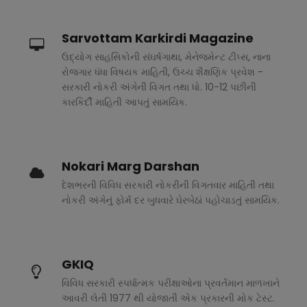
Sarvottam Karkirdi Magazine
ઉદ્યોગ સાહસિકોની સંઘર્ષગાથા, મેનેજમેન્ટ ટીપ્સ, નાના
રોજગાર ધંધા વિષયક માહિતી, ઉચ્ચ શૈક્ષણિક પ્રવેશ -
સરકારી નોકરી અંગેની વિગત તથા ધો. 10-12 પછીની
કારકિર્દી માહિતી આપતું સામયિક.
Nokari Marg Darshan
દેશભરની વિવિધ સરકારી નોકરીની વિગતવાર માહિતી તથા
નોકરી અંગેનું ફોર્મ દર બુધવારે ઘેરબેઠાં પહોચાડતું સામયિક.
GKIQ
વિવિધ સરકારી સ્પર્ધાત્મક પરીક્ષાઓના પ્રવર્તમાન માળખાને
આવરી લેતી 1977 થી યોજાતી એક પ્રકારની મોક ટેસ્ટ.