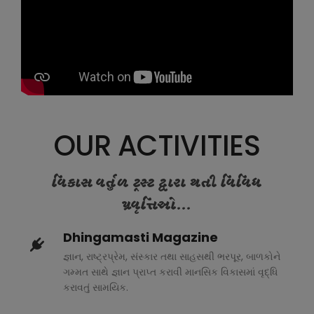
OUR ACTIVITIES
વિકાસ વર્તુળ ટ્રસ્ટ દ્વારા થતી વિવિધ
પ્રવૃત્તિઓ...
Dhingamasti Magazine
જ્ઞાન, રાષ્ટ્રપ્રેમ, સંસ્કાર તથા સાહસથી ભરપૂર, બાળકોને
ગમ્મત સાથે જ્ઞાન પ્રાપ્ત કરાવી માનસિક વિકાસમાં વૃદ્ધિ
કરાવતું સામયિક.