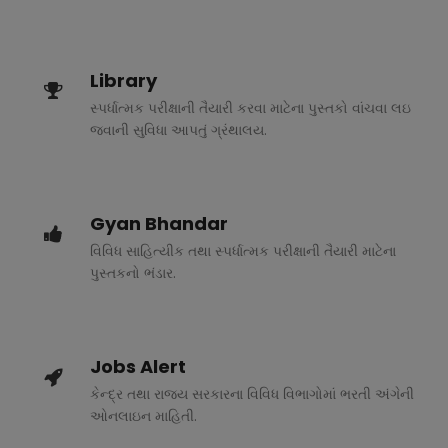
Library
સ્પર્ધાત્મક પરીક્ષાની તૈયારી કરવા માટેના પુસ્તકો વાંચવા લઇ
જવાની સુવિધા આપતું ગ્રંથાલય.
Gyan Bhandar
વિવિધ સાહિત્યીક તથા સ્પર્ધાત્મક પરીક્ષાની તૈયારી માટેના
પુસ્તકનો ભંડાર.
Jobs Alert
કેન્દ્ર તથા રાજ્ય સરકારના વિવિધ વિભાગોમાં ભરતી અંગેની
ઓનલાઇન માહિતી.