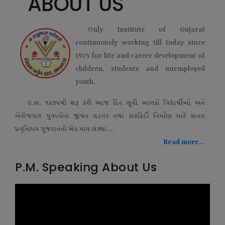
ABOUT US
Only Institute of Gujarat
continuously working till today since
1975 for life and career development of
children, students and unemployed
youth.
ઇ.સ. ૧૯૭૫થી શરૂ કરી આજ દિન સુધી બાળકો વિદ્યાર્થીઓ અને
બેરોજગાર યુવાનોના જીવન ઘડતર તથા કારકિર્દી નિર્માણ માટે સતત
પ્રવૃત્તિમય ગુજરાતની એક માત્ર સંસ્થા....
Read more...
P.M. Speaking About Us