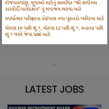
રોજગારવાંછુ, યુવાઓ માટેનું સામયિક "શ્રી સર્વોત્તમ
કારકીર્દી માર્ગદર્શન" નું લવાજમ ભરવા માટે
125000
સ્પર્ધાત્મક પરીક્ષાના કોઇપણ નવા પુસ્તકો ખરીદવા માટે
ધોરણ 10 પછી શું ?, ધોરણ 12 પછી શું ?, સ્નાતક પછી
શું ? વગરે જેવા પ્રશ્નો માટે
Number Of Student In GKIQ
LATEST JOBS