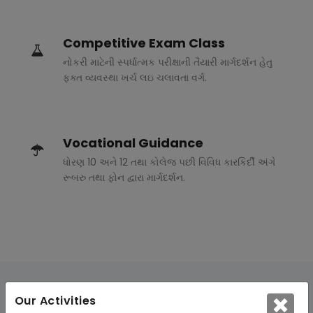
Competitive Exam Class
નોકરી માટેની સ્પર્ધાત્મક પરીક્ષાની તૈયારી માર્ગદર્શન હેતુ
ફક્ત વ્યવસ્થા ખર્ચ લઇ ચલાવતા વર્ગ.
Vocational Guidance
ધોરણ 10 અને 12 તથા કોલેજ પછી વિવિધ કારકિર્દી અંગે
રૂબરુ તથા ફોન દ્વારા માર્ગદર્શન.
Our Activities