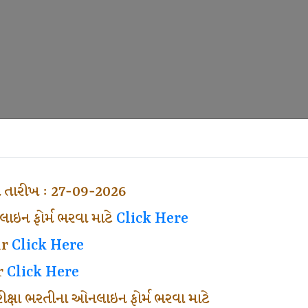
ા તારીખ : 27-09-2026
ઇન ફોર્મ ભરવા માટે
Click Here
ar
Click Here
r
Click Here
પરીક્ષા ભરતીના ઓનલાઇન ફોર્મ ભરવા માટે