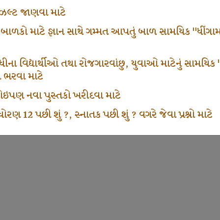
ં રીઝલ્ટ જાણવા માટે
 બાળકો માટે જ્ઞાન સાથે ગમ્મત આપતું બાળ સામયિક "ધીંગામ
ના વિદ્યાર્થીઓ તથા રોજગારવાંછુ, યુવાઓ માટેનું સામયિક "શ્રી
મ ભરવા માટે
ા કોઇપણ નવા પુસ્તકો ખરીદવા માટે
ોરણ 12 પછી શું ?, સ્નાતક પછી શું ? વગરે જેવા પ્રશ્નો માટે