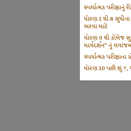
સ્પર્ધાત્મક પરીક્ષાનુ
ધોરણ 1 થી 8 સુધીના
ભરવા માટે
ધોરણ 9 થી કોલેજ સુધી
માર્ગદર્શન" નું લવાજ
સ્પર્ધાત્મક પરીક્ષાન
ધોરણ 10 પછી શું ?, ધ