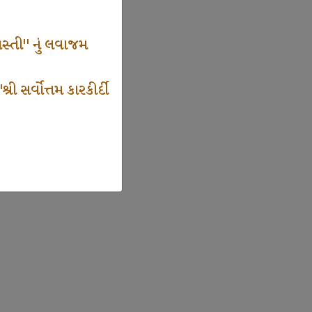
સ્તી" નું લવાજમ
 સર્વોત્તમ કારકીર્દી