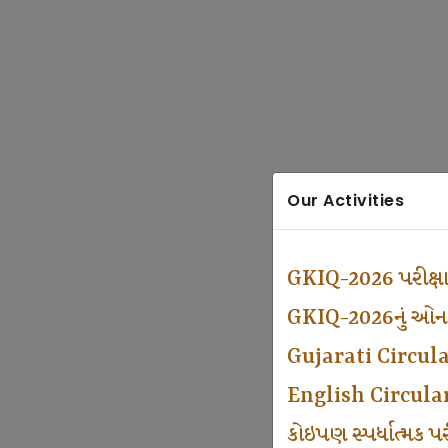
Our Activities
GKIQ-2026 પરીક્ષ
GKIQ-2026નું ઓનલા
Gujarati Circul
English Circula
કોઇપણ સ્પર્ધાત્મક 