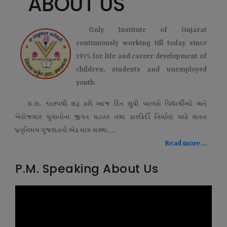
ABOUT US
Only Institute of Gujarat
continuously working till today since
1975 for life and career development of
children, students and unemployed
youth.
ઇ.સ. ૧૯૭૫થી શરૂ કરી આજ દિન સુધી બાળકો વિદ્યાર્થીઓ અને
બેરોજગાર યુવાનોના જીવન ઘડતર તથા કારકિર્દી નિર્માણ માટે સતત
પ્રવૃત્તિમય ગુજરાતની એક માત્ર સંસ્થા....
Read more...
P.M. Speaking About Us