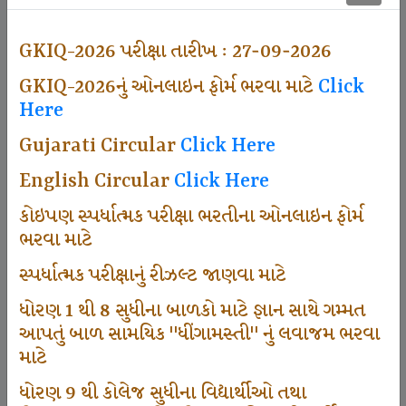
501
GKIQ-2026 પરીક્ષા તારીખ : 27-09-2026
GKIQ-2026નું ઓનલાઇન ફોર્મ ભરવા માટે
Click
Dhingamasti Subscription
Here
Gujarati Circular
Click Here
671
English Circular
Click Here
કોઇપણ સ્પર્ધાત્મક પરીક્ષા ભરતીના ઓનલાઇન ફોર્મ
ભરવા માટે
Sarvottam Karkirdi Subscripton
સ્પર્ધાત્મક પરીક્ષાનું રીઝલ્ટ જાણવા માટે
ધોરણ 1 થી 8 સુધીના બાળકો માટે જ્ઞાન સાથે ગમ્મત
1000
આપતું બાળ સામયિક "ધીંગામસ્તી" નું લવાજમ ભરવા
માટે
ધોરણ 9 થી કોલેજ સુધીના વિદ્યાર્થીઓ તથા
Participate School In GKIQ