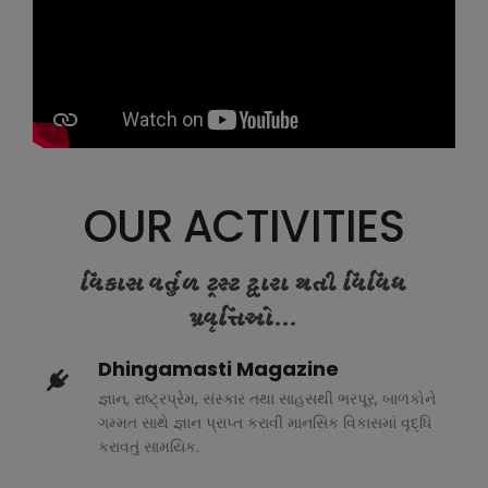
OUR ACTIVITIES
વિકાસ વર્તુળ ટ્રસ્ટ દ્વારા થતી વિવિધ
પ્રવૃત્તિઓ...
Dhingamasti Magazine
જ્ઞાન, રાષ્ટ્રપ્રેમ, સંસ્કાર તથા સાહસથી ભરપૂર, બાળકોને
ગમ્મત સાથે જ્ઞાન પ્રાપ્ત કરાવી માનસિક વિકાસમાં વૃદ્ધિ
કરાવતું સામયિક.