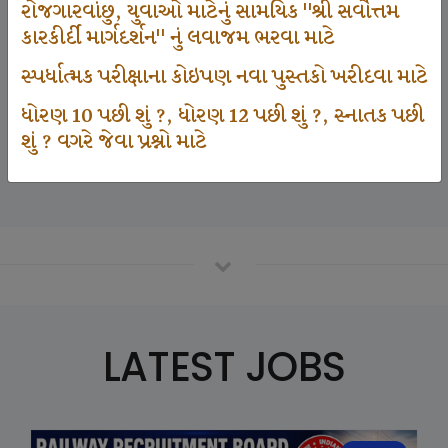
રોજગારવાંછુ, યુવાઓ માટેનું સામયિક "શ્રી સર્વોત્તમ
કારકીર્દી માર્ગદર્શન" નું લવાજમ ભરવા માટે
125000
સ્પર્ધાત્મક પરીક્ષાના કોઇપણ નવા પુસ્તકો ખરીદવા માટે
ધોરણ 10 પછી શું ?, ધોરણ 12 પછી શું ?, સ્નાતક પછી
શું ? વગરે જેવા પ્રશ્નો માટે
Number Of Student In GKIQ
LATEST JOBS