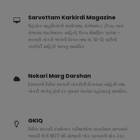
Sarvottam Karkirdi Magazine
ઉદ્યોગ સાહસિકોની સંઘર્ષગાથા, મેનેજમેન્ટ ટીપ્સ, નાના
રોજગાર ધંધા વિષયક માહિતી, ઉચ્ચ શૈક્ષણિક પ્રવેશ -
સરકારી નોકરી અંગેની વિગત તથા ધો. 10-12 પછીની
કારકિર્દી માહિતી આપતું સામયિક.
Nokari Marg Darshan
દેશભરની વિવિધ સરકારી નોકરીની વિગતવાર માહિતી તથા
નોકરી અંગેનું ફોર્મ દર બુધવારે ઘેરબેઠાં પહોચાડતું સામયિક.
GKIQ
વિવિધ સરકારી સ્પર્ધાત્મક પરીક્ષાઓના પ્રવર્તમાન માળખાને
આવરી લેતી 1977 થી યોજાતી એક પ્રકારની મોક ટેસ્ટ.