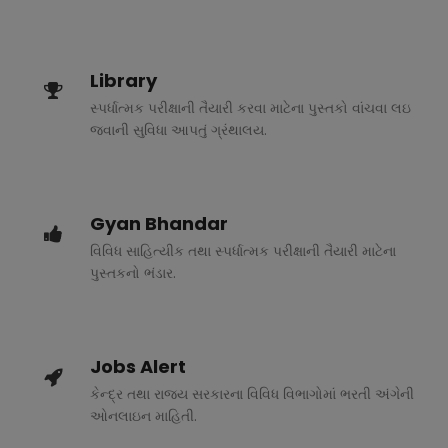
Library
સ્પર્ધાત્મક પરીક્ષાની તૈયારી કરવા માટેના પુસ્તકો વાંચવા લઇ
જવાની સુવિધા આપતું ગ્રંથાલય.
Gyan Bhandar
વિવિધ સાહિત્યીક તથા સ્પર્ધાત્મક પરીક્ષાની તૈયારી માટેના
પુસ્તકનો ભંડાર.
Jobs Alert
કેન્દ્ર તથા રાજ્ય સરકારના વિવિધ વિભાગોમાં ભરતી અંગેની
ઓનલાઇન માહિતી.