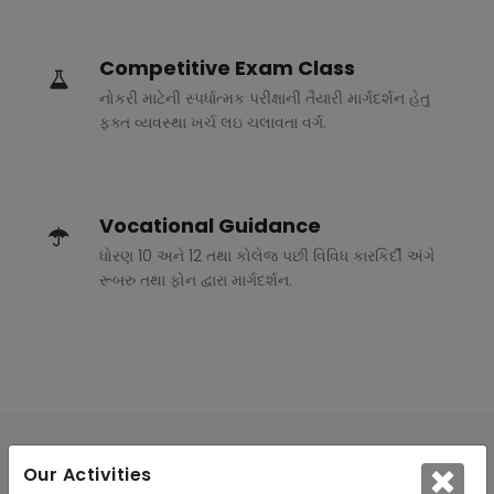
Competitive Exam Class
નોકરી માટેની સ્પર્ધાત્મક પરીક્ષાની તૈયારી માર્ગદર્શન હેતુ
ફક્ત વ્યવસ્થા ખર્ચ લઇ ચલાવતા વર્ગ.
Vocational Guidance
ધોરણ 10 અને 12 તથા કોલેજ પછી વિવિધ કારકિર્દી અંગે
રૂબરુ તથા ફોન દ્વારા માર્ગદર્શન.
Our Activities