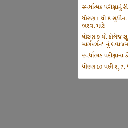
સ્પર્ધાત્મક પરીક્ષાનુ
ધોરણ 1 થી 8 સુધીના
ભરવા માટે
ધોરણ 9 થી કોલેજ સુધી
માર્ગદર્શન" નું લવાજ
સ્પર્ધાત્મક પરીક્ષાન
ધોરણ 10 પછી શું ?, ધ