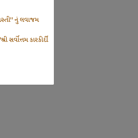
સ્તી" નું લવાજમ
 સર્વોત્તમ કારકીર્દી