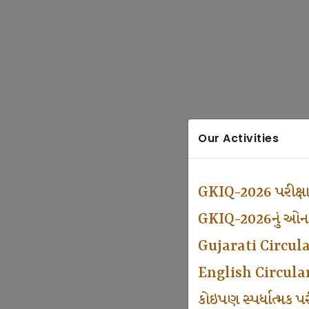
Our Activities
GKIQ-2026 પરીક્ષ
GKIQ-2026નું ઓનલા
Gujarati Circul
English Circula
કોઇપણ સ્પર્ધાત્મક 