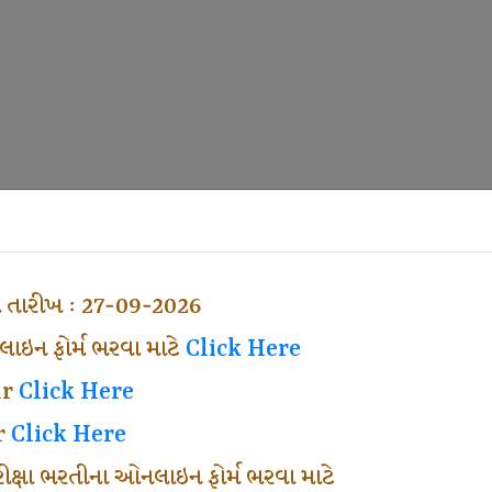
ા તારીખ : 27-09-2026
ઇન ફોર્મ ભરવા માટે
Click Here
ar
Click Here
r
Click Here
પરીક્ષા ભરતીના ઓનલાઇન ફોર્મ ભરવા માટે