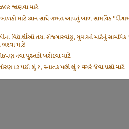
ં રીઝલ્ટ જાણવા માટે
 બાળકો માટે જ્ઞાન સાથે ગમ્મત આપતું બાળ સામયિક "ધીંગામ
ના વિદ્યાર્થીઓ તથા રોજગારવાંછુ, યુવાઓ માટેનું સામયિક "શ્રી
મ ભરવા માટે
ા કોઇપણ નવા પુસ્તકો ખરીદવા માટે
ોરણ 12 પછી શું ?, સ્નાતક પછી શું ? વગરે જેવા પ્રશ્નો માટે