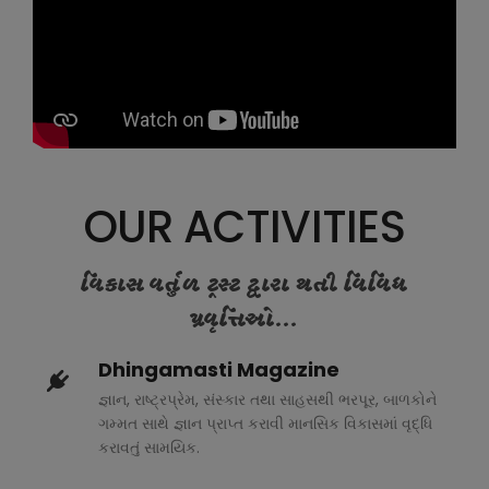
OUR ACTIVITIES
વિકાસ વર્તુળ ટ્રસ્ટ દ્વારા થતી વિવિધ
પ્રવૃત્તિઓ...
Dhingamasti Magazine
જ્ઞાન, રાષ્ટ્રપ્રેમ, સંસ્કાર તથા સાહસથી ભરપૂર, બાળકોને
ગમ્મત સાથે જ્ઞાન પ્રાપ્ત કરાવી માનસિક વિકાસમાં વૃદ્ધિ
કરાવતું સામયિક.