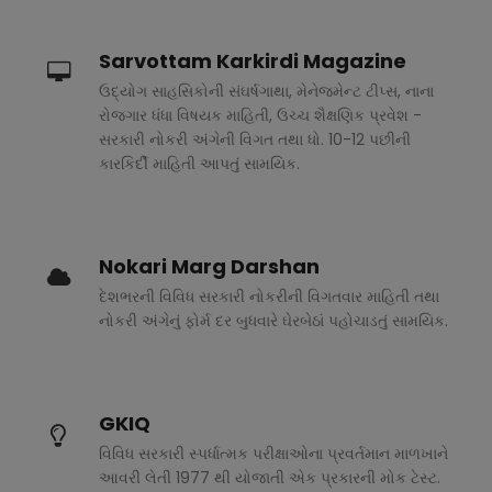
Sarvottam Karkirdi Magazine
ઉદ્યોગ સાહસિકોની સંઘર્ષગાથા, મેનેજમેન્ટ ટીપ્સ, નાના
રોજગાર ધંધા વિષયક માહિતી, ઉચ્ચ શૈક્ષણિક પ્રવેશ -
સરકારી નોકરી અંગેની વિગત તથા ધો. 10-12 પછીની
કારકિર્દી માહિતી આપતું સામયિક.
Nokari Marg Darshan
દેશભરની વિવિધ સરકારી નોકરીની વિગતવાર માહિતી તથા
નોકરી અંગેનું ફોર્મ દર બુધવારે ઘેરબેઠાં પહોચાડતું સામયિક.
GKIQ
વિવિધ સરકારી સ્પર્ધાત્મક પરીક્ષાઓના પ્રવર્તમાન માળખાને
આવરી લેતી 1977 થી યોજાતી એક પ્રકારની મોક ટેસ્ટ.