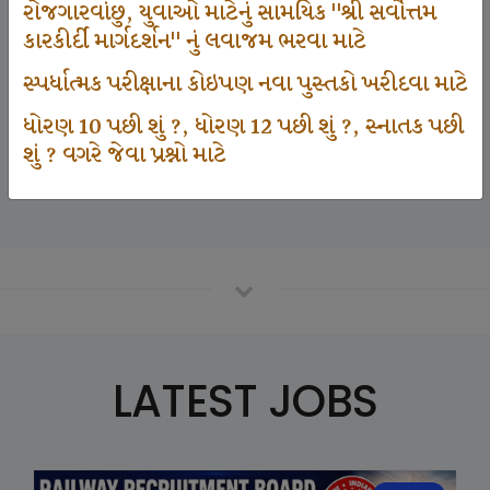
રોજગારવાંછુ, યુવાઓ માટેનું સામયિક "શ્રી સર્વોત્તમ
કારકીર્દી માર્ગદર્શન" નું લવાજમ ભરવા માટે
125000
સ્પર્ધાત્મક પરીક્ષાના કોઇપણ નવા પુસ્તકો ખરીદવા માટે
ધોરણ 10 પછી શું ?, ધોરણ 12 પછી શું ?, સ્નાતક પછી
શું ? વગરે જેવા પ્રશ્નો માટે
Number Of Student In GKIQ
LATEST JOBS