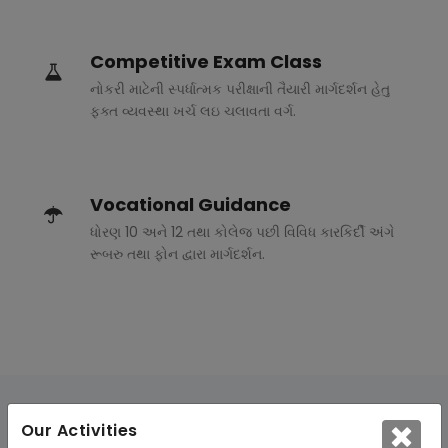
Competitive Exam Class
નોકરી માટેની સ્પર્ધાત્મક પરીક્ષાની તૈયારી માર્ગદર્શન હેતુ
ફક્ત વ્યવસ્થા ખર્ચ લઇ ચલાવતા વર્ગ.
Vocational Guidance
ધોરણ 10 અને 12 તથા કોલેજ પછી વિવિધ કારકિર્દી અંગે
રૂબરુ તથા ફોન દ્વારા માર્ગદર્શન.
Our Activities