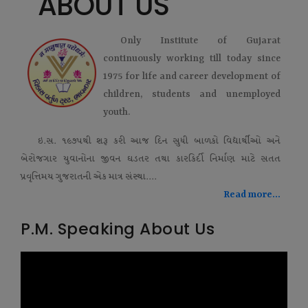
ABOUT US
Only Institute of Gujarat
continuously working till today since
1975 for life and career development of
children, students and unemployed
youth.
ઇ.સ. ૧૯૭૫થી શરૂ કરી આજ દિન સુધી બાળકો વિદ્યાર્થીઓ અને
બેરોજગાર યુવાનોના જીવન ઘડતર તથા કારકિર્દી નિર્માણ માટે સતત
પ્રવૃત્તિમય ગુજરાતની એક માત્ર સંસ્થા....
Read more...
P.M. Speaking About Us