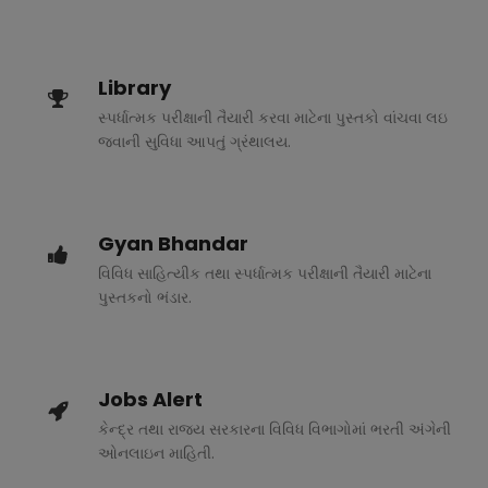
Library
સ્પર્ધાત્મક પરીક્ષાની તૈયારી કરવા માટેના પુસ્તકો વાંચવા લઇ
જવાની સુવિધા આપતું ગ્રંથાલય.
Gyan Bhandar
વિવિધ સાહિત્યીક તથા સ્પર્ધાત્મક પરીક્ષાની તૈયારી માટેના
પુસ્તકનો ભંડાર.
Jobs Alert
કેન્દ્ર તથા રાજ્ય સરકારના વિવિધ વિભાગોમાં ભરતી અંગેની
ઓનલાઇન માહિતી.