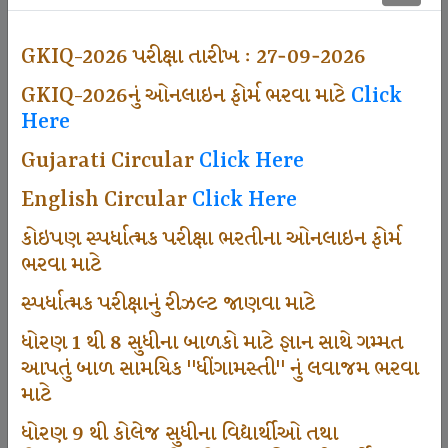
501
GKIQ-2026 પરીક્ષા તારીખ : 27-09-2026
GKIQ-2026નું ઓનલાઇન ફોર્મ ભરવા માટે
Click
Dhingamasti Subscription
Here
Gujarati Circular
Click Here
672
English Circular
Click Here
કોઇપણ સ્પર્ધાત્મક પરીક્ષા ભરતીના ઓનલાઇન ફોર્મ
ભરવા માટે
Sarvottam Karkirdi Subscripton
સ્પર્ધાત્મક પરીક્ષાનું રીઝલ્ટ જાણવા માટે
ધોરણ 1 થી 8 સુધીના બાળકો માટે જ્ઞાન સાથે ગમ્મત
1000
આપતું બાળ સામયિક "ધીંગામસ્તી" નું લવાજમ ભરવા
માટે
ધોરણ 9 થી કોલેજ સુધીના વિદ્યાર્થીઓ તથા
Participate School In GKIQ