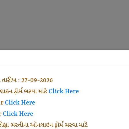
ા તારીખ : 27-09-2026
ઇન ફોર્મ ભરવા માટે
Click Here
ar
Click Here
r
Click Here
પરીક્ષા ભરતીના ઓનલાઇન ફોર્મ ભરવા માટે