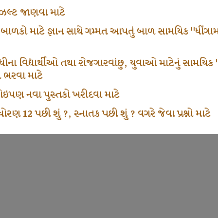
ં રીઝલ્ટ જાણવા માટે
 બાળકો માટે જ્ઞાન સાથે ગમ્મત આપતું બાળ સામયિક "ધીંગામ
ના વિદ્યાર્થીઓ તથા રોજગારવાંછુ, યુવાઓ માટેનું સામયિક "શ્રી
મ ભરવા માટે
ા કોઇપણ નવા પુસ્તકો ખરીદવા માટે
ોરણ 12 પછી શું ?, સ્નાતક પછી શું ? વગરે જેવા પ્રશ્નો માટે