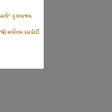
સ્તી" નું લવાજમ
 સર્વોત્તમ કારકીર્દી