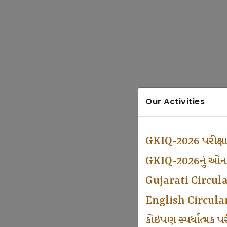
Our Activities
GKIQ-2026 પરીક્ષ
GKIQ-2026નું ઓનલા
Gujarati Circul
English Circula
કોઇપણ સ્પર્ધાત્મક 