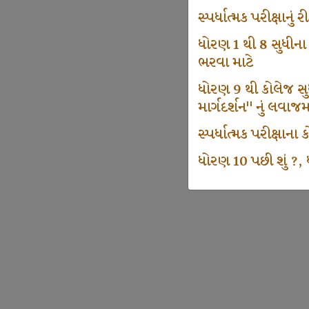
સ્પર્ધાત્મક પરીક્ષાનુ
ધોરણ 1 થી 8 સુધીના
ભરવા માટે
ધોરણ 9 થી કોલેજ સુધી
માર્ગદર્શન" નું લવાજ
સ્પર્ધાત્મક પરીક્ષાન
ધોરણ 10 પછી શું ?, ધ