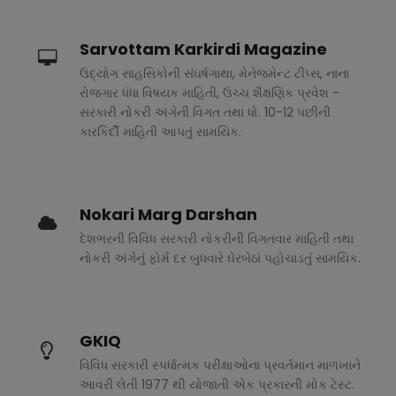
Sarvottam Karkirdi Magazine
ઉદ્યોગ સાહસિકોની સંઘર્ષગાથા, મેનેજમેન્ટ ટીપ્સ, નાના
રોજગાર ધંધા વિષયક માહિતી, ઉચ્ચ શૈક્ષણિક પ્રવેશ -
સરકારી નોકરી અંગેની વિગત તથા ધો. 10-12 પછીની
કારકિર્દી માહિતી આપતું સામયિક.
Nokari Marg Darshan
દેશભરની વિવિધ સરકારી નોકરીની વિગતવાર માહિતી તથા
નોકરી અંગેનું ફોર્મ દર બુધવારે ઘેરબેઠાં પહોચાડતું સામયિક.
GKIQ
વિવિધ સરકારી સ્પર્ધાત્મક પરીક્ષાઓના પ્રવર્તમાન માળખાને
આવરી લેતી 1977 થી યોજાતી એક પ્રકારની મોક ટેસ્ટ.