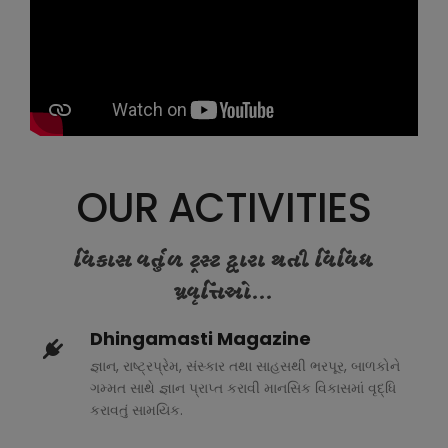
OUR ACTIVITIES
વિકાસ વર્તુળ ટ્રસ્ટ દ્વારા થતી વિવિધ
પ્રવૃત્તિઓ...
Dhingamasti Magazine
જ્ઞાન, રાષ્ટ્રપ્રેમ, સંસ્કાર તથા સાહસથી ભરપૂર, બાળકોને
ગમ્મત સાથે જ્ઞાન પ્રાપ્ત કરાવી માનસિક વિકાસમાં વૃદ્ધિ
કરાવતું સામયિક.