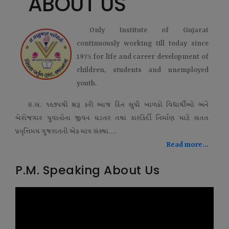
ABOUT US
Only Institute of Gujarat
continuously working till today since
1975 for life and career development of
children, students and unemployed
youth.
ઇ.સ. ૧૯૭૫થી શરૂ કરી આજ દિન સુધી બાળકો વિદ્યાર્થીઓ અને
બેરોજગાર યુવાનોના જીવન ઘડતર તથા કારકિર્દી નિર્માણ માટે સતત
પ્રવૃત્તિમય ગુજરાતની એક માત્ર સંસ્થા....
Read more...
P.M. Speaking About Us