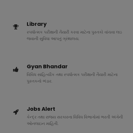
Library
સ્પર્ધાત્મક પરીક્ષાની તૈયારી કરવા માટેના પુસ્તકો વાંચવા લઇ
જવાની સુવિધા આપતું ગ્રંથાલય.
Gyan Bhandar
વિવિધ સાહિત્યીક તથા સ્પર્ધાત્મક પરીક્ષાની તૈયારી માટેના
પુસ્તકનો ભંડાર.
Jobs Alert
કેન્દ્ર તથા રાજ્ય સરકારના વિવિધ વિભાગોમાં ભરતી અંગેની
ઓનલાઇન માહિતી.