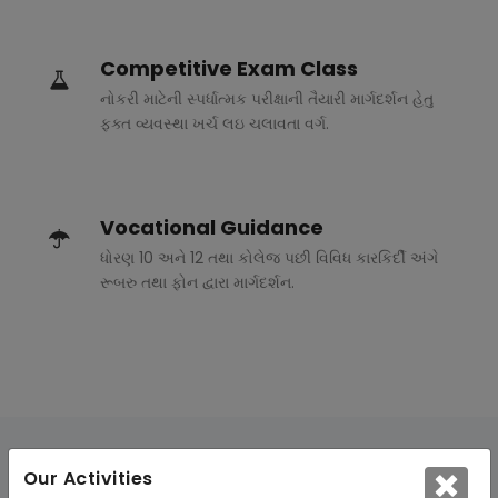
Competitive Exam Class
નોકરી માટેની સ્પર્ધાત્મક પરીક્ષાની તૈયારી માર્ગદર્શન હેતુ
ફક્ત વ્યવસ્થા ખર્ચ લઇ ચલાવતા વર્ગ.
Vocational Guidance
ધોરણ 10 અને 12 તથા કોલેજ પછી વિવિધ કારકિર્દી અંગે
રૂબરુ તથા ફોન દ્વારા માર્ગદર્શન.
Our Activities