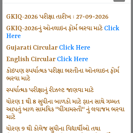
500
GKIQ-2026 પરીક્ષા તારીખ : 27-09-2026
GKIQ-2026નું ઓનલાઇન ફોર્મ ભરવા માટે
Click
Dhingamasti Subscription
Here
Gujarati Circular
Click Here
671
English Circular
Click Here
કોઇપણ સ્પર્ધાત્મક પરીક્ષા ભરતીના ઓનલાઇન ફોર્મ
ભરવા માટે
Sarvottam Karkirdi Subscripton
સ્પર્ધાત્મક પરીક્ષાનું રીઝલ્ટ જાણવા માટે
ધોરણ 1 થી 8 સુધીના બાળકો માટે જ્ઞાન સાથે ગમ્મત
1000
આપતું બાળ સામયિક "ધીંગામસ્તી" નું લવાજમ ભરવા
માટે
ધોરણ 9 થી કોલેજ સુધીના વિદ્યાર્થીઓ તથા
Participate School In GKIQ