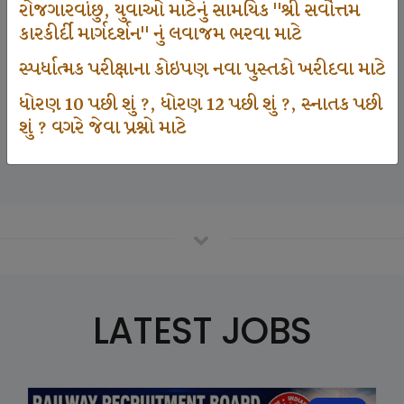
રોજગારવાંછુ, યુવાઓ માટેનું સામયિક "શ્રી સર્વોત્તમ
કારકીર્દી માર્ગદર્શન" નું લવાજમ ભરવા માટે
125000
સ્પર્ધાત્મક પરીક્ષાના કોઇપણ નવા પુસ્તકો ખરીદવા માટે
ધોરણ 10 પછી શું ?, ધોરણ 12 પછી શું ?, સ્નાતક પછી
શું ? વગરે જેવા પ્રશ્નો માટે
Number Of Student In GKIQ
LATEST JOBS