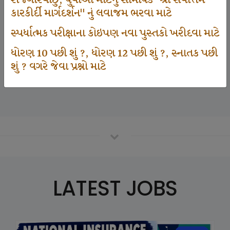
રોજગારવાંછુ, યુવાઓ માટેનું સામયિક "શ્રી સર્વોત્તમ
કારકીર્દી માર્ગદર્શન" નું લવાજમ ભરવા માટે
સ્પર્ધાત્મક પરીક્ષાના કોઇપણ નવા પુસ્તકો ખરીદવા માટે
125000
ધોરણ 10 પછી શું ?, ધોરણ 12 પછી શું ?, સ્નાતક પછી
શું ? વગરે જેવા પ્રશ્નો માટે
Number Of Student In GKIQ
LATEST JOBS