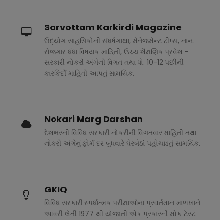
Sarvottam Karkirdi Magazine
ઉદ્યોગ સાહસિકોની સંઘર્ષગાથા, મેનેજમેન્ટ ટીપ્સ, નાના
રોજગાર ધંધા વિષયક માહિતી, ઉચ્ચ શૈક્ષણિક પ્રવેશ -
સરકારી નોકરી અંગેની વિગત તથા ધો. 10-12 પછીની
કારકિર્દી માહિતી આપતું સામયિક.
Nokari Marg Darshan
દેશભરની વિવિધ સરકારી નોકરીની વિગતવાર માહિતી તથા
નોકરી અંગેનું ફોર્મ દર બુધવારે ઘેરબેઠાં પહોચાડતું સામયિક.
GKIQ
વિવિધ સરકારી સ્પર્ધાત્મક પરીક્ષાઓના પ્રવર્તમાન માળખાને
આવરી લેતી 1977 થી યોજાતી એક પ્રકારની મોક ટેસ્ટ.