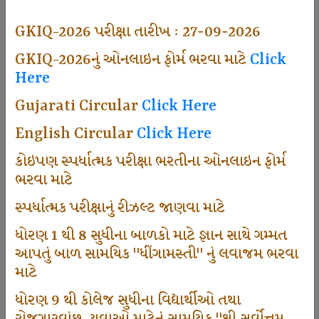
497
GKIQ-2026 પરીક્ષા તારીખ : 27-09-2026
GKIQ-2026નું ઓનલાઇન ફોર્મ ભરવા માટે
Click
Here
Dhingamasti Subscription
Gujarati Circular
Click Here
666
English Circular
Click Here
કોઇપણ સ્પર્ધાત્મક પરીક્ષા ભરતીના ઓનલાઇન ફોર્મ
ભરવા માટે
Sarvottam Karkirdi Subscripton
સ્પર્ધાત્મક પરીક્ષાનું રીઝલ્ટ જાણવા માટે
ધોરણ 1 થી 8 સુધીના બાળકો માટે જ્ઞાન સાથે ગમ્મત
1000
આપતું બાળ સામયિક "ધીંગામસ્તી" નું લવાજમ ભરવા
માટે
ધોરણ 9 થી કોલેજ સુધીના વિદ્યાર્થીઓ તથા
Participate School In GKIQ