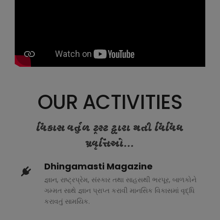
OUR ACTIVITIES
વિકાસ વર્તુળ ટ્રસ્ટ દ્વારા થતી વિવિધ
પ્રવૃત્તિઓ...
Dhingamasti Magazine
જ્ઞાન, રાષ્ટ્રપ્રેમ, સંસ્કાર તથા સાહસથી ભરપૂર, બાળકોને
ગમ્મત સાથે જ્ઞાન પ્રાપ્ત કરાવી માનસિક વિકાસમાં વૃદ્ધિ
કરાવતું સામયિક.