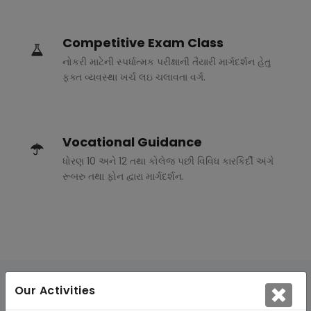
Competitive Exam Class
નોકરી માટેની સ્પર્ધાત્મક પરીક્ષાની તૈયારી માર્ગદર્શન હેતુ
ફક્ત વ્યવસ્થા ખર્ચ લઇ ચલાવતા વર્ગ.
Vocational Guidance
ધોરણ 10 અને 12 તથા કોલેજ પછી વિવિધ કારકિર્દી અંગે
રૂબરુ તથા ફોન દ્વારા માર્ગદર્શન.
Our Activities