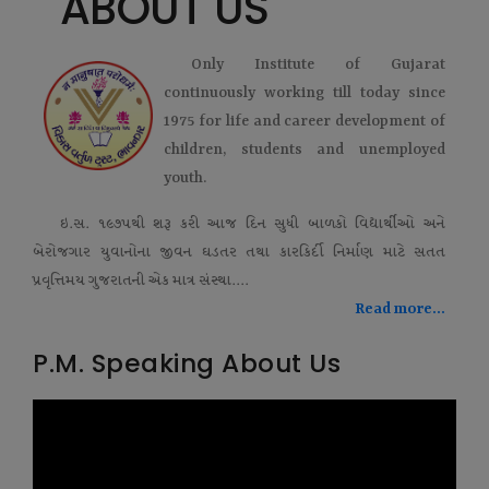
ABOUT US
Only Institute of Gujarat
continuously working till today since
1975 for life and career development of
children, students and unemployed
youth.
ઇ.સ. ૧૯૭૫થી શરૂ કરી આજ દિન સુધી બાળકો વિદ્યાર્થીઓ અને
બેરોજગાર યુવાનોના જીવન ઘડતર તથા કારકિર્દી નિર્માણ માટે સતત
પ્રવૃત્તિમય ગુજરાતની એક માત્ર સંસ્થા....
Read more...
P.M. Speaking About Us