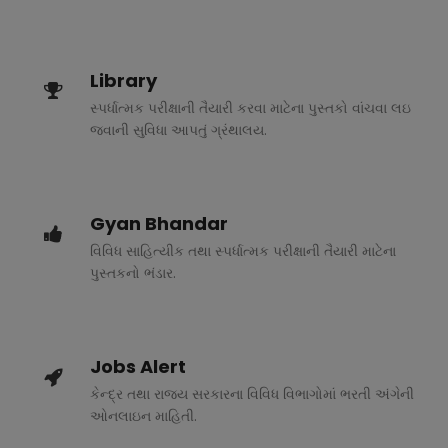
Library
સ્પર્ધાત્મક પરીક્ષાની તૈયારી કરવા માટેના પુસ્તકો વાંચવા લઇ
જવાની સુવિધા આપતું ગ્રંથાલય.
Gyan Bhandar
વિવિધ સાહિત્યીક તથા સ્પર્ધાત્મક પરીક્ષાની તૈયારી માટેના
પુસ્તકનો ભંડાર.
Jobs Alert
કેન્દ્ર તથા રાજ્ય સરકારના વિવિધ વિભાગોમાં ભરતી અંગેની
ઓનલાઇન માહિતી.