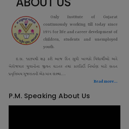
ABOUT US
Only Institute of Gujarat
continuously working till today since
1975 for life and career development of
children, students and unemployed
youth.
ઇ.સ. ૧૯૭૫થી શરૂ કરી આજ દિન સુધી બાળકો વિદ્યાર્થીઓ અને
બેરોજગાર યુવાનોના જીવન ઘડતર તથા કારકિર્દી નિર્માણ માટે સતત
પ્રવૃત્તિમય ગુજરાતની એક માત્ર સંસ્થા....
Read more...
P.M. Speaking About Us