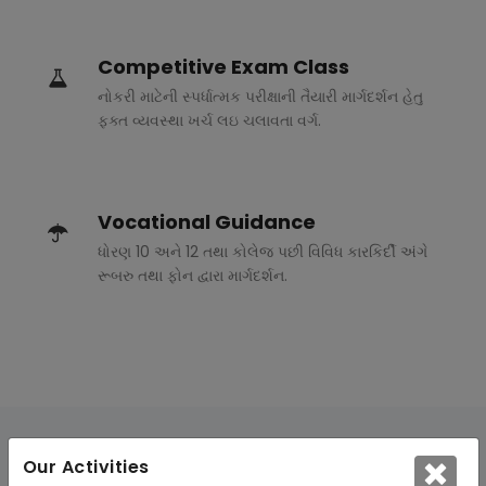
Competitive Exam Class
નોકરી માટેની સ્પર્ધાત્મક પરીક્ષાની તૈયારી માર્ગદર્શન હેતુ
ફક્ત વ્યવસ્થા ખર્ચ લઇ ચલાવતા વર્ગ.
Vocational Guidance
ધોરણ 10 અને 12 તથા કોલેજ પછી વિવિધ કારકિર્દી અંગે
રૂબરુ તથા ફોન દ્વારા માર્ગદર્શન.
Our Activities