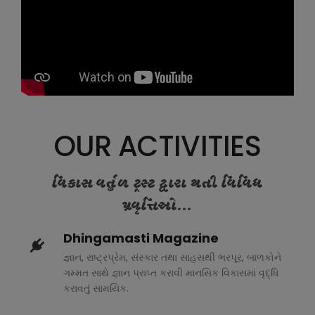
OUR ACTIVITIES
વિકાસ વર્તુળ ટ્રસ્ટ દ્વારા થતી વિવિધ
પ્રવૃત્તિઓ...
Dhingamasti Magazine
જ્ઞાન, રાષ્ટ્રપ્રેમ, સંસ્કાર તથા સાહસથી ભરપૂર, બાળકોને
ગમ્મત સાથે જ્ઞાન પ્રાપ્ત કરાવી માનસિક વિકાસમાં વૃદ્ધિ
કરાવતું સામયિક.