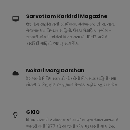
Sarvottam Karkirdi Magazine
ઉદ્યોગ સાહસિકોની સંઘર્ષગાથા, મેનેજમેન્ટ ટીપ્સ, નાના
રોજગાર ધંધા વિષયક માહિતી, ઉચ્ચ શૈક્ષણિક પ્રવેશ -
સરકારી નોકરી અંગેની વિગત તથા ધો. 10-12 પછીની
કારકિર્દી માહિતી આપતું સામયિક.
Nokari Marg Darshan
દેશભરની વિવિધ સરકારી નોકરીની વિગતવાર માહિતી તથા
નોકરી અંગેનું ફોર્મ દર બુધવારે ઘેરબેઠાં પહોચાડતું સામયિક.
GKIQ
વિવિધ સરકારી સ્પર્ધાત્મક પરીક્ષાઓના પ્રવર્તમાન માળખાને
આવરી લેતી 1977 થી યોજાતી એક પ્રકારની મોક ટેસ્ટ.