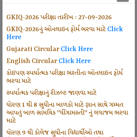
501
GKIQ-2026 પરીક્ષા તારીખ : 27-09-2026
GKIQ-2026નું ઓનલાઇન ફોર્મ ભરવા માટે
Click
Dhingamasti Subscription
Here
Gujarati Circular
Click Here
672
English Circular
Click Here
કોઇપણ સ્પર્ધાત્મક પરીક્ષા ભરતીના ઓનલાઇન ફોર્મ
ભરવા માટે
Sarvottam Karkirdi Subscripton
સ્પર્ધાત્મક પરીક્ષાનું રીઝલ્ટ જાણવા માટે
ધોરણ 1 થી 8 સુધીના બાળકો માટે જ્ઞાન સાથે ગમ્મત
1000
આપતું બાળ સામયિક "ધીંગામસ્તી" નું લવાજમ ભરવા
માટે
ધોરણ 9 થી કોલેજ સુધીના વિદ્યાર્થીઓ તથા
Participate School In GKIQ