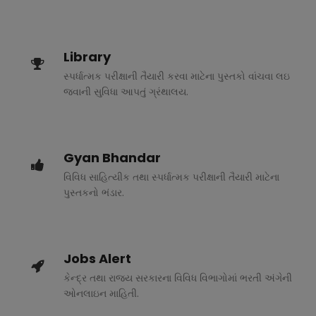
Library
સ્પર્ધાત્મક પરીક્ષાની તૈયારી કરવા માટેના પુસ્તકો વાંચવા લઇ
જવાની સુવિધા આપતું ગ્રંથાલય.
Gyan Bhandar
વિવિધ સાહિત્યીક તથા સ્પર્ધાત્મક પરીક્ષાની તૈયારી માટેના
પુસ્તકનો ભંડાર.
Jobs Alert
કેન્દ્ર તથા રાજ્ય સરકારના વિવિધ વિભાગોમાં ભરતી અંગેની
ઓનલાઇન માહિતી.