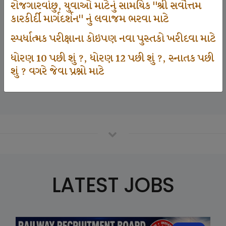
રોજગારવાંછુ, યુવાઓ માટેનું સામયિક "શ્રી સર્વોત્તમ
કારકીર્દી માર્ગદર્શન" નું લવાજમ ભરવા માટે
125000
સ્પર્ધાત્મક પરીક્ષાના કોઇપણ નવા પુસ્તકો ખરીદવા માટે
ધોરણ 10 પછી શું ?, ધોરણ 12 પછી શું ?, સ્નાતક પછી
શું ? વગરે જેવા પ્રશ્નો માટે
Number Of Student In GKIQ
LATEST JOBS