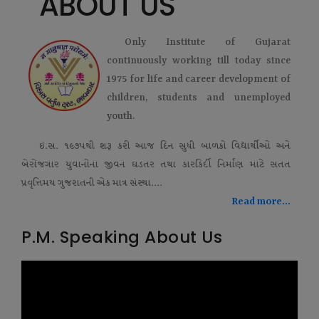
ABOUT US
Only Institute of Gujarat
continuously working till today since
1975 for life and career development of
children, students and unemployed
youth.
ઇ.સ. ૧૯૭૫થી શરૂ કરી આજ દિન સુધી બાળકો વિદ્યાર્થીઓ અને
બેરોજગાર યુવાનોના જીવન ઘડતર તથા કારકિર્દી નિર્માણ માટે સતત
પ્રવૃત્તિમય ગુજરાતની એક માત્ર સંસ્થા....
Read more...
P.M. Speaking About Us