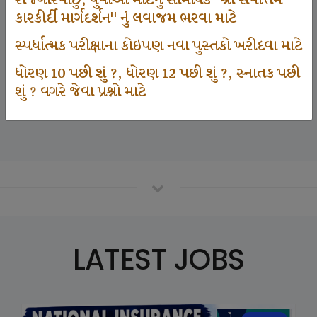
રોજગારવાંછુ, યુવાઓ માટેનું સામયિક "શ્રી સર્વોત્તમ
કારકીર્દી માર્ગદર્શન" નું લવાજમ ભરવા માટે
સ્પર્ધાત્મક પરીક્ષાના કોઇપણ નવા પુસ્તકો ખરીદવા માટે
125000
ધોરણ 10 પછી શું ?, ધોરણ 12 પછી શું ?, સ્નાતક પછી
શું ? વગરે જેવા પ્રશ્નો માટે
Number Of Student In GKIQ
LATEST JOBS