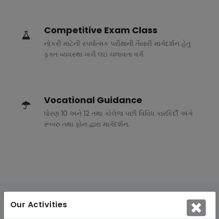
Competitive Exam Class
નોકરી માટેની સ્પર્ધાત્મક પરીક્ષાની તૈયારી માર્ગદર્શન હેતુ
ફક્ત વ્યવસ્થા ખર્ચ લઇ ચલાવતા વર્ગ.
Vocational Guidance
ધોરણ 10 અને 12 તથા કોલેજ પછી વિવિધ કારકિર્દી અંગે
રૂબરુ તથા ફોન દ્વારા માર્ગદર્શન.
Our Activities