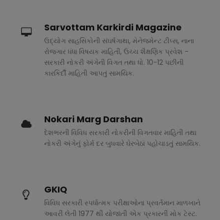
Sarvottam Karkirdi Magazine
ઉદ્યોગ સાહસિકોની સંઘર્ષગાથા, મેનેજમેન્ટ ટીપ્સ, નાના
રોજગાર ધંધા વિષયક માહિતી, ઉચ્ચ શૈક્ષણિક પ્રવેશ -
સરકારી નોકરી અંગેની વિગત તથા ધો. 10-12 પછીની
કારકિર્દી માહિતી આપતું સામયિક.
Nokari Marg Darshan
દેશભરની વિવિધ સરકારી નોકરીની વિગતવાર માહિતી તથા
નોકરી અંગેનું ફોર્મ દર બુધવારે ઘેરબેઠાં પહોચાડતું સામયિક.
GKIQ
વિવિધ સરકારી સ્પર્ધાત્મક પરીક્ષાઓના પ્રવર્તમાન માળખાને
આવરી લેતી 1977 થી યોજાતી એક પ્રકારની મોક ટેસ્ટ.