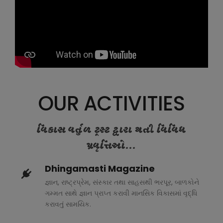
OUR ACTIVITIES
વિકાસ વર્તુળ ટ્રસ્ટ દ્વારા થતી વિવિધ
પ્રવૃત્તિઓ...
Dhingamasti Magazine
જ્ઞાન, રાષ્ટ્રપ્રેમ, સંસ્કાર તથા સાહસથી ભરપૂર, બાળકોને
ગમ્મત સાથે જ્ઞાન પ્રાપ્ત કરાવી માનસિક વિકાસમાં વૃદ્ધિ
કરાવતું સામયિક.