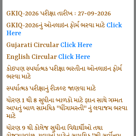
494
GKIQ-2026 પરીક્ષા તારીખ : 27-09-2026
GKIQ-2026નું ઓનલાઇન ફોર્મ ભરવા માટે
Click
Here
Dhingamasti Subscription
Gujarati Circular
Click Here
665
English Circular
Click Here
કોઇપણ સ્પર્ધાત્મક પરીક્ષા ભરતીના ઓનલાઇન ફોર્મ
ભરવા માટે
Sarvottam Karkirdi Subscripton
સ્પર્ધાત્મક પરીક્ષાનું રીઝલ્ટ જાણવા માટે
ધોરણ 1 થી 8 સુધીના બાળકો માટે જ્ઞાન સાથે ગમ્મત
1000
આપતું બાળ સામયિક "ધીંગામસ્તી" નું લવાજમ ભરવા
માટે
ધોરણ 9 થી કોલેજ સુધીના વિદ્યાર્થીઓ તથા
Participate School In GKIQ