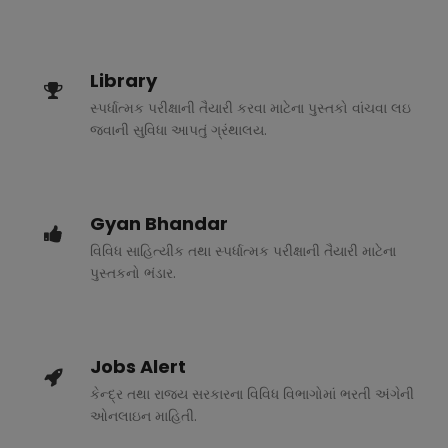
Library
સ્પર્ધાત્મક પરીક્ષાની તૈયારી કરવા માટેના પુસ્તકો વાંચવા લઇ
જવાની સુવિધા આપતું ગ્રંથાલય.
Gyan Bhandar
વિવિધ સાહિત્યીક તથા સ્પર્ધાત્મક પરીક્ષાની તૈયારી માટેના
પુસ્તકનો ભંડાર.
Jobs Alert
કેન્દ્ર તથા રાજ્ય સરકારના વિવિધ વિભાગોમાં ભરતી અંગેની
ઓનલાઇન માહિતી.