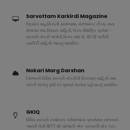
Sarvottam Karkirdi Magazine
ઉદ્યોગ સાહસિકોની સંઘર્ષગાથા, મેનેજમેન્ટ ટીપ્સ, નાના
રોજગાર ધંધા વિષયક માહિતી, ઉચ્ચ શૈક્ષણિક પ્રવેશ -
સરકારી નોકરી અંગેની વિગત તથા ધો. 10-12 પછીની
કારકિર્દી માહિતી આપતું સામયિક.
Nokari Marg Darshan
દેશભરની વિવિધ સરકારી નોકરીની વિગતવાર માહિતી તથા
નોકરી અંગેનું ફોર્મ દર બુધવારે ઘેરબેઠાં પહોચાડતું સામયિક.
GKIQ
વિવિધ સરકારી સ્પર્ધાત્મક પરીક્ષાઓના પ્રવર્તમાન માળખાને
આવરી લેતી 1977 થી યોજાતી એક પ્રકારની મોક ટેસ્ટ.