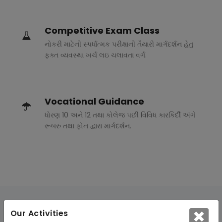
Competitive Exam Class
નોકરી માટેની સ્પર્ધાત્મક પરીક્ષાની તૈયારી માર્ગદર્શન હેતુ
ફક્ત વ્યવસ્થા ખર્ચ લઇ ચલાવતા વર્ગ.
Vocational Guidance
ધોરણ 10 અને 12 તથા કોલેજ પછી વિવિધ કારકિર્દી અંગે
રૂબરુ તથા ફોન દ્વારા માર્ગદર્શન.
Our Activities