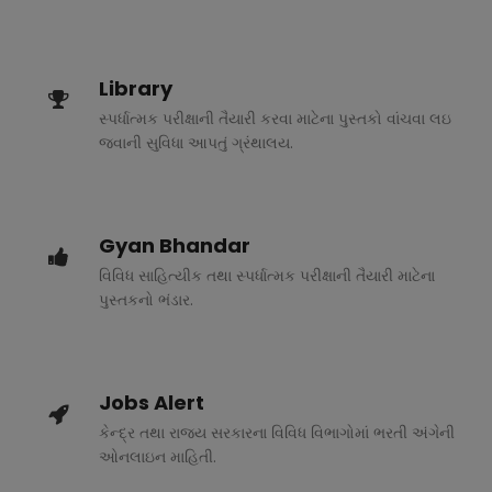
Library
સ્પર્ધાત્મક પરીક્ષાની તૈયારી કરવા માટેના પુસ્તકો વાંચવા લઇ
જવાની સુવિધા આપતું ગ્રંથાલય.
Gyan Bhandar
વિવિધ સાહિત્યીક તથા સ્પર્ધાત્મક પરીક્ષાની તૈયારી માટેના
પુસ્તકનો ભંડાર.
Jobs Alert
કેન્દ્ર તથા રાજ્ય સરકારના વિવિધ વિભાગોમાં ભરતી અંગેની
ઓનલાઇન માહિતી.