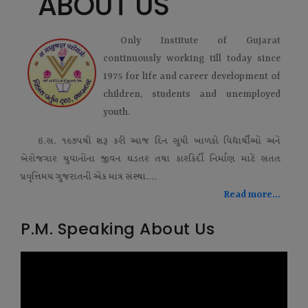
ABOUT US
Only Institute of Gujarat
continuously working till today since
1975 for life and career development of
children, students and unemployed
youth.
ઇ.સ. ૧૯૭૫થી શરૂ કરી આજ દિન સુધી બાળકો વિદ્યાર્થીઓ અને
બેરોજગાર યુવાનોના જીવન ઘડતર તથા કારકિર્દી નિર્માણ માટે સતત
પ્રવૃત્તિમય ગુજરાતની એક માત્ર સંસ્થા....
Read more...
P.M. Speaking About Us