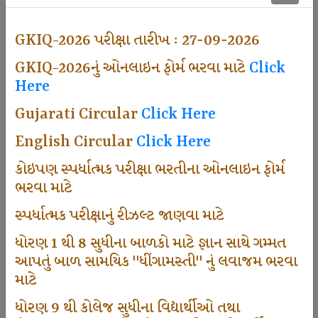
500
GKIQ-2026 પરીક્ષા તારીખ : 27-09-2026
GKIQ-2026નું ઓનલાઇન ફોર્મ ભરવા માટે
Click
Dhingamasti Subscription
Here
Gujarati Circular
Click Here
671
English Circular
Click Here
કોઇપણ સ્પર્ધાત્મક પરીક્ષા ભરતીના ઓનલાઇન ફોર્મ
ભરવા માટે
Sarvottam Karkirdi Subscripton
સ્પર્ધાત્મક પરીક્ષાનું રીઝલ્ટ જાણવા માટે
ધોરણ 1 થી 8 સુધીના બાળકો માટે જ્ઞાન સાથે ગમ્મત
1000
આપતું બાળ સામયિક "ધીંગામસ્તી" નું લવાજમ ભરવા
માટે
ધોરણ 9 થી કોલેજ સુધીના વિદ્યાર્થીઓ તથા
Participate School In GKIQ