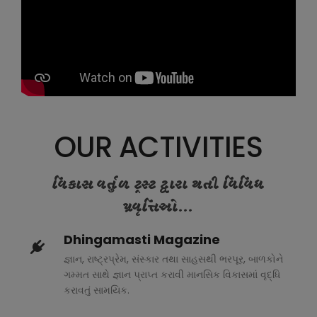
OUR ACTIVITIES
વિકાસ વર્તુળ ટ્રસ્ટ દ્વારા થતી વિવિધ
પ્રવૃત્તિઓ...
Dhingamasti Magazine
જ્ઞાન, રાષ્ટ્રપ્રેમ, સંસ્કાર તથા સાહસથી ભરપૂર, બાળકોને
ગમ્મત સાથે જ્ઞાન પ્રાપ્ત કરાવી માનસિક વિકાસમાં વૃદ્ધિ
કરાવતું સામયિક.