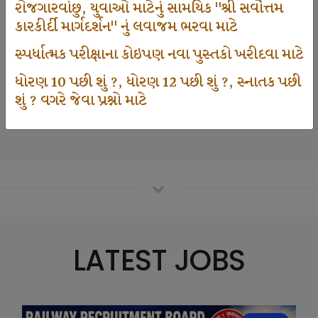
રોજગારવાંછુ, યુવાઓ માટેનું સામયિક "શ્રી સર્વોત્તમ
કારકીર્દી માર્ગદર્શન" નું લવાજમ ભરવા માટે
125000
સ્પર્ધાત્મક પરીક્ષાના કોઇપણ નવા પુસ્તકો ખરીદવા માટે
ધોરણ 10 પછી શું ?, ધોરણ 12 પછી શું ?, સ્નાતક પછી
શું ? વગરે જેવા પ્રશ્નો માટે
Number Of Student In GKIQ
LATEST JOBS