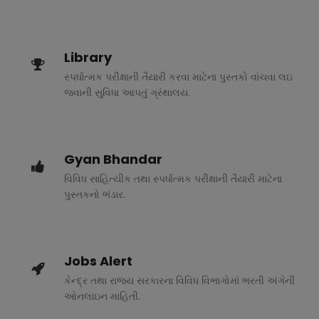
Library
સ્પર્ધાત્મક પરીક્ષાની તૈયારી કરવા માટેના પુસ્તકો વાંચવા લઇ
જવાની સુવિધા આપતું ગ્રંથાલય.
Gyan Bhandar
વિવિધ સાહિત્યીક તથા સ્પર્ધાત્મક પરીક્ષાની તૈયારી માટેના
પુસ્તકનો ભંડાર.
Jobs Alert
કેન્દ્ર તથા રાજ્ય સરકારના વિવિધ વિભાગોમાં ભરતી અંગેની
ઓનલાઇન માહિતી.