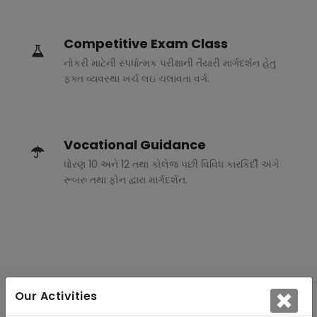
Competitive Exam Class
નોકરી માટેની સ્પર્ધાત્મક પરીક્ષાની તૈયારી માર્ગદર્શન હેતુ
ફક્ત વ્યવસ્થા ખર્ચ લઇ ચલાવતા વર્ગ.
Vocational Guidance
ધોરણ 10 અને 12 તથા કોલેજ પછી વિવિધ કારકિર્દી અંગે
રૂબરુ તથા ફોન દ્વારા માર્ગદર્શન.
Our Activities