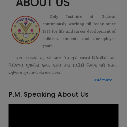
ABOUT US
Only Institute of Gujarat
continuously working till today since
1975 for life and career development of
children, students and unemployed
youth.
ઇ.સ. ૧૯૭૫થી શરૂ કરી આજ દિન સુધી બાળકો વિદ્યાર્થીઓ અને
બેરોજગાર યુવાનોના જીવન ઘડતર તથા કારકિર્દી નિર્માણ માટે સતત
પ્રવૃત્તિમય ગુજરાતની એક માત્ર સંસ્થા....
Read more...
P.M. Speaking About Us