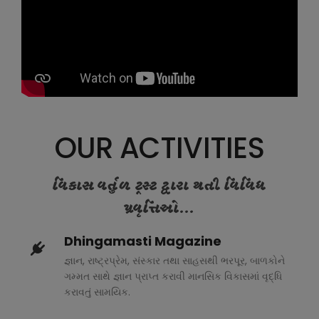
OUR ACTIVITIES
વિકાસ વર્તુળ ટ્રસ્ટ દ્વારા થતી વિવિધ
પ્રવૃત્તિઓ...
Dhingamasti Magazine
જ્ઞાન, રાષ્ટ્રપ્રેમ, સંસ્કાર તથા સાહસથી ભરપૂર, બાળકોને
ગમ્મત સાથે જ્ઞાન પ્રાપ્ત કરાવી માનસિક વિકાસમાં વૃદ્ધિ
કરાવતું સામયિક.