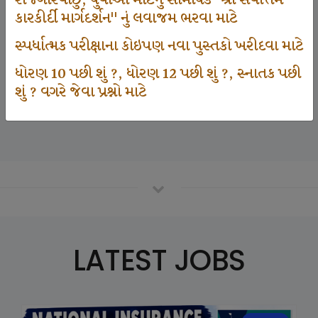
રોજગારવાંછુ, યુવાઓ માટેનું સામયિક "શ્રી સર્વોત્તમ
કારકીર્દી માર્ગદર્શન" નું લવાજમ ભરવા માટે
સ્પર્ધાત્મક પરીક્ષાના કોઇપણ નવા પુસ્તકો ખરીદવા માટે
125000
ધોરણ 10 પછી શું ?, ધોરણ 12 પછી શું ?, સ્નાતક પછી
શું ? વગરે જેવા પ્રશ્નો માટે
Number Of Student In GKIQ
LATEST JOBS