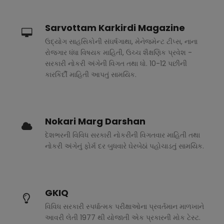
Sarvottam Karkirdi Magazine
ઉદ્યોગ સાહસિકોની સંઘર્ષગાથા, મેનેજમેન્ટ ટીપ્સ, નાના
રોજગાર ધંધા વિષયક માહિતી, ઉચ્ચ શૈક્ષણિક પ્રવેશ -
સરકારી નોકરી અંગેની વિગત તથા ધો. 10-12 પછીની
કારકિર્દી માહિતી આપતું સામયિક.
Nokari Marg Darshan
દેશભરની વિવિધ સરકારી નોકરીની વિગતવાર માહિતી તથા
નોકરી અંગેનું ફોર્મ દર બુધવારે ઘેરબેઠાં પહોચાડતું સામયિક.
GKIQ
વિવિધ સરકારી સ્પર્ધાત્મક પરીક્ષાઓના પ્રવર્તમાન માળખાને
આવરી લેતી 1977 થી યોજાતી એક પ્રકારની મોક ટેસ્ટ.