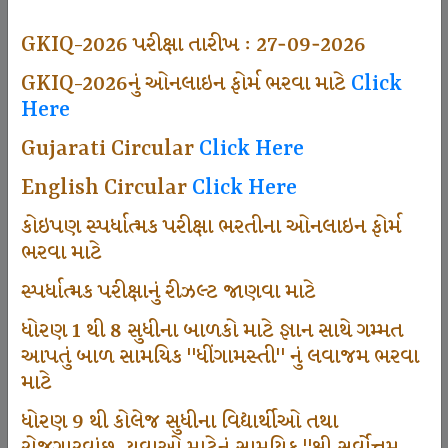
494
GKIQ-2026 પરીક્ષા તારીખ : 27-09-2026
GKIQ-2026નું ઓનલાઇન ફોર્મ ભરવા માટે
Click
Here
Dhingamasti Subscription
Gujarati Circular
Click Here
665
English Circular
Click Here
કોઇપણ સ્પર્ધાત્મક પરીક્ષા ભરતીના ઓનલાઇન ફોર્મ
ભરવા માટે
Sarvottam Karkirdi Subscripton
સ્પર્ધાત્મક પરીક્ષાનું રીઝલ્ટ જાણવા માટે
ધોરણ 1 થી 8 સુધીના બાળકો માટે જ્ઞાન સાથે ગમ્મત
1000
આપતું બાળ સામયિક "ધીંગામસ્તી" નું લવાજમ ભરવા
માટે
ધોરણ 9 થી કોલેજ સુધીના વિદ્યાર્થીઓ તથા
Participate School In GKIQ