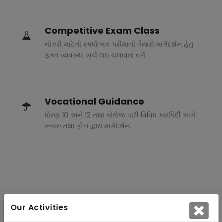
Competitive Exam Class
નોકરી માટેની સ્પર્ધાત્મક પરીક્ષાની તૈયારી માર્ગદર્શન હેતુ
ફક્ત વ્યવસ્થા ખર્ચ લઇ ચલાવતા વર્ગ.
Vocational Guidance
ધોરણ 10 અને 12 તથા કોલેજ પછી વિવિધ કારકિર્દી અંગે
રૂબરુ તથા ફોન દ્વારા માર્ગદર્શન.
Our Activities