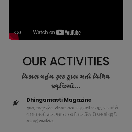
OUR ACTIVITIES
વિકાસ વર્તુળ ટ્રસ્ટ દ્વારા થતી વિવિધ
પ્રવૃત્તિઓ...
Dhingamasti Magazine
જ્ઞાન, રાષ્ટ્રપ્રેમ, સંસ્કાર તથા સાહસથી ભરપૂર, બાળકોને
ગમ્મત સાથે જ્ઞાન પ્રાપ્ત કરાવી માનસિક વિકાસમાં વૃદ્ધિ
કરાવતું સામયિક.