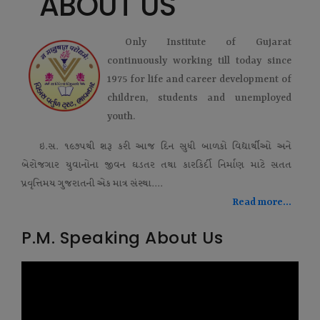
ABOUT US
Only Institute of Gujarat
continuously working till today since
1975 for life and career development of
children, students and unemployed
youth.
ઇ.સ. ૧૯૭૫થી શરૂ કરી આજ દિન સુધી બાળકો વિદ્યાર્થીઓ અને
બેરોજગાર યુવાનોના જીવન ઘડતર તથા કારકિર્દી નિર્માણ માટે સતત
પ્રવૃત્તિમય ગુજરાતની એક માત્ર સંસ્થા....
Read more...
P.M. Speaking About Us