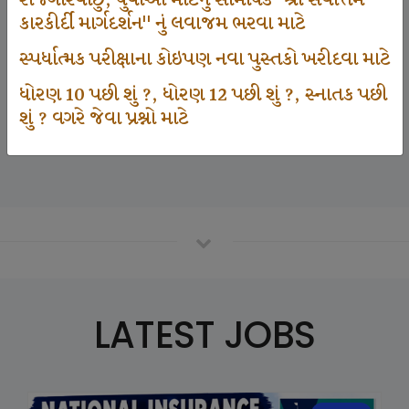
રોજગારવાંછુ, યુવાઓ માટેનું સામયિક "શ્રી સર્વોત્તમ
કારકીર્દી માર્ગદર્શન" નું લવાજમ ભરવા માટે
સ્પર્ધાત્મક પરીક્ષાના કોઇપણ નવા પુસ્તકો ખરીદવા માટે
125000
ધોરણ 10 પછી શું ?, ધોરણ 12 પછી શું ?, સ્નાતક પછી
શું ? વગરે જેવા પ્રશ્નો માટે
Number Of Student In GKIQ
LATEST JOBS