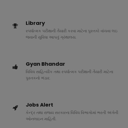
Library
સ્પર્ધાત્મક પરીક્ષાની તૈયારી કરવા માટેના પુસ્તકો વાંચવા લઇ
જવાની સુવિધા આપતું ગ્રંથાલય.
Gyan Bhandar
વિવિધ સાહિત્યીક તથા સ્પર્ધાત્મક પરીક્ષાની તૈયારી માટેના
પુસ્તકનો ભંડાર.
Jobs Alert
કેન્દ્ર તથા રાજ્ય સરકારના વિવિધ વિભાગોમાં ભરતી અંગેની
ઓનલાઇન માહિતી.