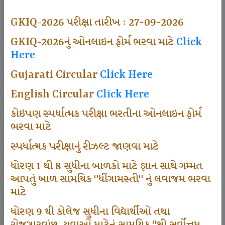
497
GKIQ-2026 પરીક્ષા તારીખ : 27-09-2026
GKIQ-2026નું ઓનલાઇન ફોર્મ ભરવા માટે
Click
Here
Dhingamasti Subscription
Gujarati Circular
Click Here
666
English Circular
Click Here
કોઇપણ સ્પર્ધાત્મક પરીક્ષા ભરતીના ઓનલાઇન ફોર્મ
ભરવા માટે
Sarvottam Karkirdi Subscripton
સ્પર્ધાત્મક પરીક્ષાનું રીઝલ્ટ જાણવા માટે
ધોરણ 1 થી 8 સુધીના બાળકો માટે જ્ઞાન સાથે ગમ્મત
1000
આપતું બાળ સામયિક "ધીંગામસ્તી" નું લવાજમ ભરવા
માટે
ધોરણ 9 થી કોલેજ સુધીના વિદ્યાર્થીઓ તથા
Participate School In GKIQ