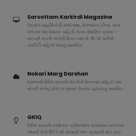
Sarvottam Karkirdi Magazine
ઉદ્યોગ સાહસિકોની સંઘર્ષગાથા, મેનેજમેન્ટ ટીપ્સ, નાના
રોજગાર ધંધા વિષયક માહિતી, ઉચ્ચ શૈક્ષણિક પ્રવેશ -
સરકારી નોકરી અંગેની વિગત તથા ધો. 10-12 પછીની
કારકિર્દી માહિતી આપતું સામયિક.
Nokari Marg Darshan
દેશભરની વિવિધ સરકારી નોકરીની વિગતવાર માહિતી તથા
નોકરી અંગેનું ફોર્મ દર બુધવારે ઘેરબેઠાં પહોચાડતું સામયિક.
GKIQ
વિવિધ સરકારી સ્પર્ધાત્મક પરીક્ષાઓના પ્રવર્તમાન માળખાને
આવરી લેતી 1977 થી યોજાતી એક પ્રકારની મોક ટેસ્ટ.