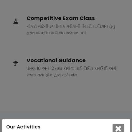
Competitive Exam Class
નોકરી માટેની સ્પર્ધાત્મક પરીક્ષાની તૈયારી માર્ગદર્શન હેતુ
ફક્ત વ્યવસ્થા ખર્ચ લઇ ચલાવતા વર્ગ.
Vocational Guidance
ધોરણ 10 અને 12 તથા કોલેજ પછી વિવિધ કારકિર્દી અંગે
રૂબરુ તથા ફોન દ્વારા માર્ગદર્શન.
Our Activities