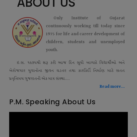
ABOUT US
Only Institute of Gujarat
continuously working till today since
1975 for life and career development of
children, students and unemployed
youth.
ઇ.સ. ૧૯૭૫થી શરૂ કરી આજ દિન સુધી બાળકો વિદ્યાર્થીઓ અને
બેરોજગાર યુવાનોના જીવન ઘડતર તથા કારકિર્દી નિર્માણ માટે સતત
પ્રવૃત્તિમય ગુજરાતની એક માત્ર સંસ્થા....
Read more...
P.M. Speaking About Us