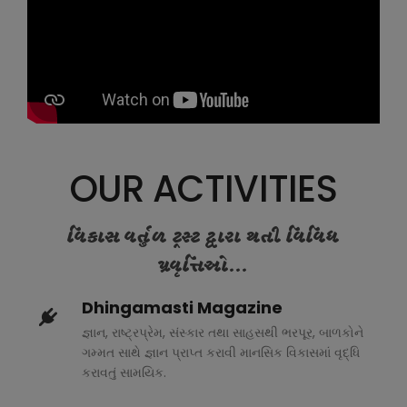
OUR ACTIVITIES
વિકાસ વર્તુળ ટ્રસ્ટ દ્વારા થતી વિવિધ
પ્રવૃત્તિઓ...
Dhingamasti Magazine
જ્ઞાન, રાષ્ટ્રપ્રેમ, સંસ્કાર તથા સાહસથી ભરપૂર, બાળકોને
ગમ્મત સાથે જ્ઞાન પ્રાપ્ત કરાવી માનસિક વિકાસમાં વૃદ્ધિ
કરાવતું સામયિક.