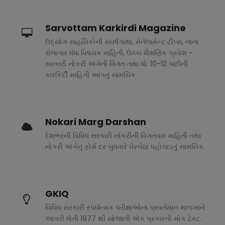
Sarvottam Karkirdi Magazine
ઉદ્યોગ સાહસિકોની સંઘર્ષગાથા, મેનેજમેન્ટ ટીપ્સ, નાના
રોજગાર ધંધા વિષયક માહિતી, ઉચ્ચ શૈક્ષણિક પ્રવેશ -
સરકારી નોકરી અંગેની વિગત તથા ધો. 10-12 પછીની
કારકિર્દી માહિતી આપતું સામયિક.
Nokari Marg Darshan
દેશભરની વિવિધ સરકારી નોકરીની વિગતવાર માહિતી તથા
નોકરી અંગેનું ફોર્મ દર બુધવારે ઘેરબેઠાં પહોચાડતું સામયિક.
GKIQ
વિવિધ સરકારી સ્પર્ધાત્મક પરીક્ષાઓના પ્રવર્તમાન માળખાને
આવરી લેતી 1977 થી યોજાતી એક પ્રકારની મોક ટેસ્ટ.