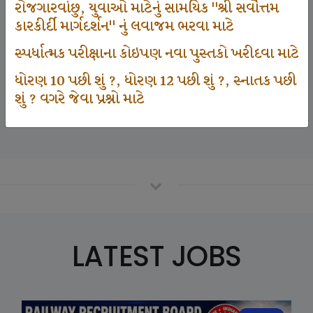
રોજગારવાંછુ, યુવાઓ માટેનું સામયિક "શ્રી સર્વોત્તમ
કારકીર્દી માર્ગદર્શન" નું લવાજમ ભરવા માટે
125000
સ્પર્ધાત્મક પરીક્ષાના કોઇપણ નવા પુસ્તકો ખરીદવા માટે
ધોરણ 10 પછી શું ?, ધોરણ 12 પછી શું ?, સ્નાતક પછી
શું ? વગરે જેવા પ્રશ્નો માટે
Number Of Student In GKIQ
LATEST JOBS