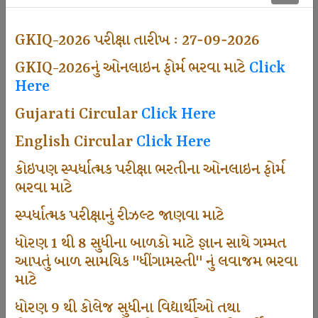
497
GKIQ-2026 પરીક્ષા તારીખ : 27-09-2026
GKIQ-2026નું ઓનલાઇન ફોર્મ ભરવા માટે
Click
Dhingamasti Subscription
Here
Gujarati Circular
Click Here
666
English Circular
Click Here
કોઇપણ સ્પર્ધાત્મક પરીક્ષા ભરતીના ઓનલાઇન ફોર્મ
ભરવા માટે
Sarvottam Karkirdi Subscripton
સ્પર્ધાત્મક પરીક્ષાનું રીઝલ્ટ જાણવા માટે
ધોરણ 1 થી 8 સુધીના બાળકો માટે જ્ઞાન સાથે ગમ્મત
1000
આપતું બાળ સામયિક "ધીંગામસ્તી" નું લવાજમ ભરવા
માટે
ધોરણ 9 થી કોલેજ સુધીના વિદ્યાર્થીઓ તથા
Participate School In GKIQ