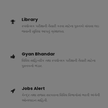
Library
સ્પર્ધાત્મક પરીક્ષાની તૈયારી કરવા માટેના પુસ્તકો વાંચવા લઇ
જવાની સુવિધા આપતું ગ્રંથાલય.
Gyan Bhandar
વિવિધ સાહિત્યીક તથા સ્પર્ધાત્મક પરીક્ષાની તૈયારી માટેના
પુસ્તકનો ભંડાર.
Jobs Alert
કેન્દ્ર તથા રાજ્ય સરકારના વિવિધ વિભાગોમાં ભરતી અંગેની
ઓનલાઇન માહિતી.