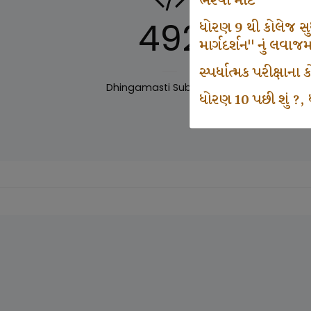
ભરવા માટે
492
ધોરણ 9 થી કોલેજ સુધી
માર્ગદર્શન" નું લવાજ
સ્પર્ધાત્મક પરીક્ષાન
Dhingamasti Subscription
Sar
ધોરણ 10 પછી શું ?, ધ