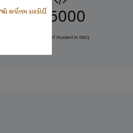
125000
 સર્વોત્તમ કારકીર્દી
IQ
Number Of Student In GKIQ