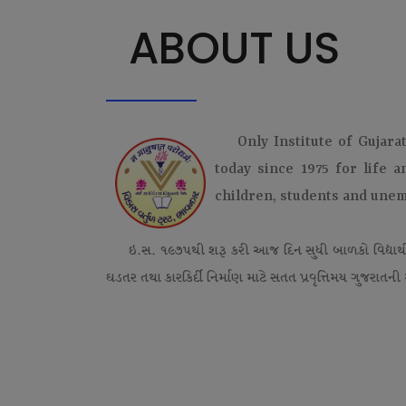
ABOUT US
Only Institute of Gujara
today since 1975 for life 
children, students and une
ઇ.સ. ૧૯૭૫થી શરૂ કરી આજ દિન સુધી બાળકો વિદ્યાર્
ઘડતર તથા કારકિર્દી નિર્માણ માટે સતત પ્રવૃત્તિમય ગુજરાતની એ