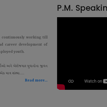
P.M. Speaki
t continuously working till
and career development of
mployed youth.
થીઓ અને બેરોજગાર યુવાનોના જીવન
ક માત્ર સંસ્થા....
Read more...