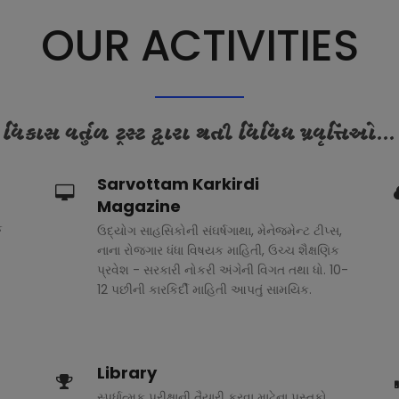
OUR ACTIVITIES
વિકાસ વર્તુળ ટ્રસ્ટ દ્વારા થતી વિવિધ પ્રવૃત્તિઓ...
Sarvottam Karkirdi
Magazine
ક
ઉદ્યોગ સાહસિકોની સંઘર્ષગાથા, મેનેજમેન્ટ ટીપ્સ,
નાના રોજગાર ધંધા વિષયક માહિતી, ઉચ્ચ શૈક્ષણિક
પ્રવેશ - સરકારી નોકરી અંગેની વિગત તથા ધો. 10-
12 પછીની કારકિર્દી માહિતી આપતું સામયિક.
Library
સ્પર્ધાત્મક પરીક્ષાની તૈયારી કરવા માટેના પુસ્તકો