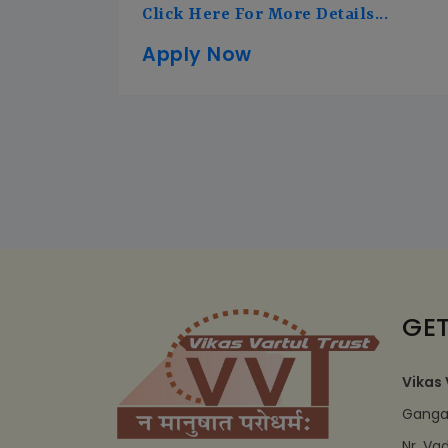
Click Here For More Details...
Apply Now
GET
Vikas 
Ganga 
Nr. Va