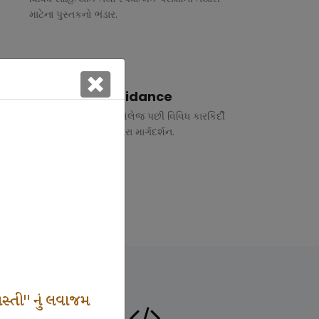
માટેના પુસ્તકનો ભંડાર.
Vocational Guidance
ધોરણ 10 અને 12 તથા કોલેજ પછી વિવિધ કારકિર્દી
અંગે રૂબરુ તથા ફોન દ્વારા માર્ગદર્શન.
સ્તી" નું લવાજમ