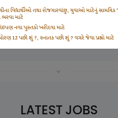
665
1000
ના વિદ્યાર્થીઓ તથા રોજગારવાંછુ, યુવાઓ માટેનું સામયિક "શ્રી
મ ભરવા માટે
ા કોઇપણ નવા પુસ્તકો ખરીદવા માટે
vottam Karkirdi Subscripton
Participate School In GK
ોરણ 12 પછી શું ?, સ્નાતક પછી શું ? વગરે જેવા પ્રશ્નો માટે
LATEST JOBS