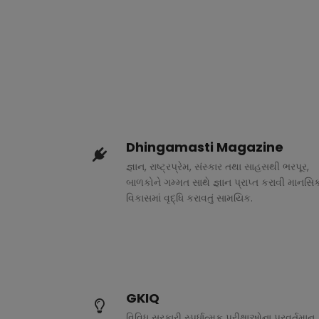
Dhingamasti Magazine
જ્ઞાન, રાષ્ટ્રપ્રેમ, સંસ્કાર તથા સાહસથી ભરપૂર,
બાળકોને ગમ્મત સાથે જ્ઞાન પ્રાપ્ત કરાવી માનસિ
વિકાસમાં વૃદ્ધિ કરાવતું સામયિક.
GKIQ
વિવિધ સરકારી સ્પર્ધાત્મક પરીક્ષાઓના પ્રવર્તમાન