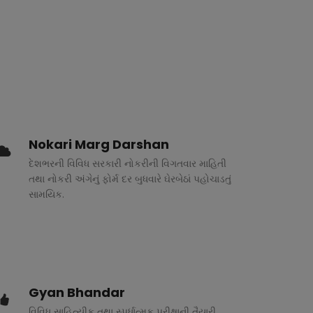
Nokari Marg Darshan
દેશભરની વિવિધ સરકારી નોકરીની વિગતવાર માહિતી
તથા નોકરી અંગેનું ફોર્મ દર બુધવારે ઘેરબેઠાં પહોચાડતું
સામયિક.
Gyan Bhandar
વિવિધ સાહિત્યીક તથા સ્પર્ધાત્મક પરીક્ષાની તૈયારી