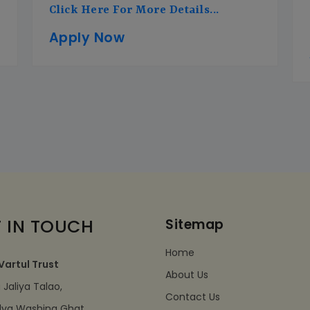
Click Here For More Details...
Apply Now
 IN TOUCH
Sitemap
Home
Vartul Trust
About Us
Jaliya Talao,
Contact Us
dva Washing Ghat,