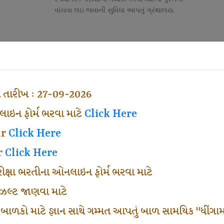
વાંચવા લઇ જવાની સુવિધા આપતું ગ્રંથાલય.
Competitive Exam Class
તી
નોકરી માટેની સ્પર્ધાત્મક પરીક્ષાની તૈયારી માર્ગદર્શન
હેતુ ફક્ત વ્યવસ્થા ખર્ચ લઇ ચલાવતા વર્ગ.
ા તારીખ : 27-09-2026
ઇન ફોર્મ ભરવા માટે
Click Here
ar
Click Here
r
Click Here
પરીક્ષા ભરતીના ઓનલાઇન ફોર્મ ભરવા માટે
ં રીઝલ્ટ જાણવા માટે
 બાળકો માટે જ્ઞાન સાથે ગમ્મત આપતું બાળ સામયિક "ધીંગામ