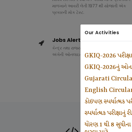
માળખાને આવરી લેતી 1977 થી યોજાતી એક
પ્રકારની મોક ટેસ્ટ.
Our Activities
Jobs Alert
કેન્દ્ર તથા રાજ્ય સરકારના વિવિધ વિભાગોમાં ભર
અંગેની ઓનલાઇન માહિતી.
GKIQ-2026 પરીક્ષ
GKIQ-2026નું ઓનલા
Gujarati Circul
English Circula
કોઇપણ સ્પર્ધાત્મક 
સ્પર્ધાત્મક પરીક્ષાનુ
ધોરણ 1 થી 8 સુધીના