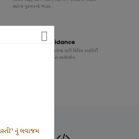
માટેના પુસ્તકનો ભંડાર.
Vocational Guidance
ધોરણ 10 અને 12 તથા કોલેજ પછી વિવિધ કારકિર્દી
અંગે રૂબરુ તથા ફોન દ્વારા માર્ગદર્શન.
સ્તી" નું લવાજમ