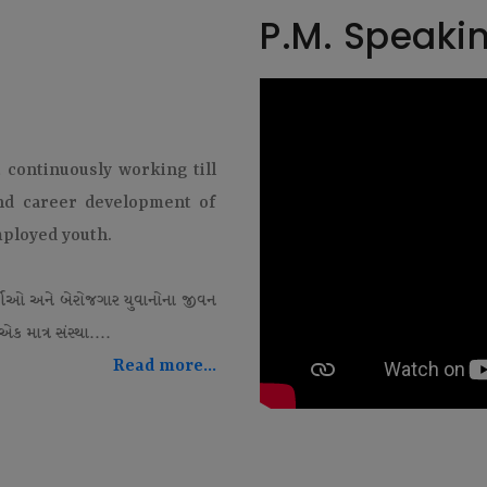
P.M. Speaki
t continuously working till
and career development of
mployed youth.
થીઓ અને બેરોજગાર યુવાનોના જીવન
ક માત્ર સંસ્થા....
Read more...