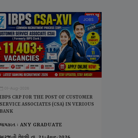
JOBS
01-Aug-2026
IBPS CRP FOR THE POST OF CUSTOMER
SERVICE ASSOCIATES (CSA) IN VERIOUS
BANK
લાયકાત : ANY GRADUATE
અરજીની છેલ્લી તા. 21-Aug-2026