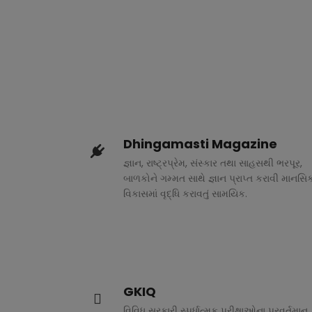
Dhingamasti Magazine
જ્ઞાન, રાષ્ટ્રપ્રેમ, સંસ્કાર તથા સાહસથી ભરપૂર,
બાળકોને ગમ્મત સાથે જ્ઞાન પ્રાપ્ત કરાવી માનસિ
વિકાસમાં વૃદ્ધિ કરાવતું સામયિક.
GKIQ
વિવિધ સરકારી સ્પર્ધાત્મક પરીક્ષાઓના પ્રવર્તમાન