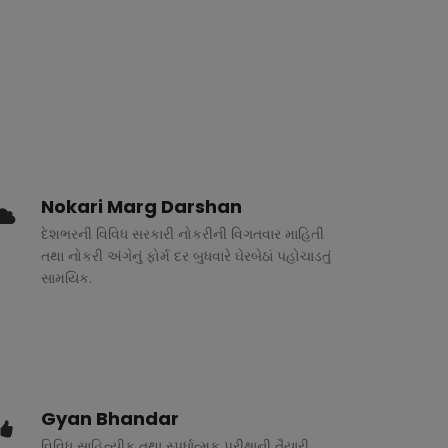
Nokari Marg Darshan
દેશભરની વિવિધ સરકારી નોકરીની વિગતવાર માહિતી
તથા નોકરી અંગેનું ફોર્મ દર બુધવારે ઘેરબેઠાં પહોચાડતું
સામયિક.
Gyan Bhandar
વિવિધ સાહિત્યીક તથા સ્પર્ધાત્મક પરીક્ષાની તૈયારી