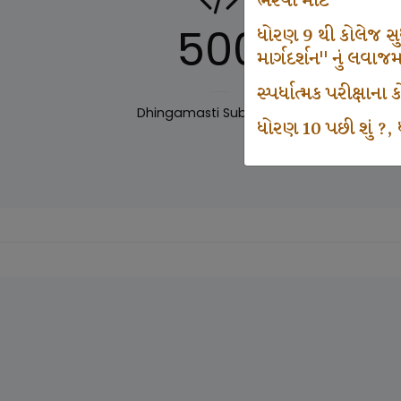
ભરવા માટે
500
ધોરણ 9 થી કોલેજ સુધી
માર્ગદર્શન" નું લવાજ
સ્પર્ધાત્મક પરીક્ષાન
Dhingamasti Subscription
Sar
ધોરણ 10 પછી શું ?, ધ