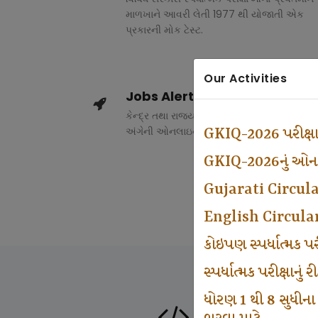
માળખાને આવરી લેતી 1977 થી યોજાતી એક
પ્રકારની મોક ટેસ્ટ.
Our Activities
Jobs Alert
કેન્દ્ર તથા રાજ્ય સરકારના વિવિધ વિભાગોમાં ભર
અંગેની ઓનલાઇન માહિતી.
GKIQ-2026 પરીક્ષ
GKIQ-2026નું ઓનલા
Gujarati Circul
English Circula
કોઇપણ સ્પર્ધાત્મક 
સ્પર્ધાત્મક પરીક્ષાનુ
ધોરણ 1 થી 8 સુધીના