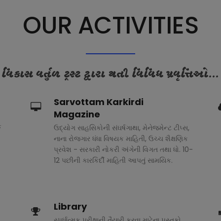
OUR ACTIVITIES
વિકાસ વર્તુળ ટ્રસ્ટ દ્વારા થતી વિવિધ પ્રવૃત્તિઓ...
Sarvottam Karkirdi
Magazine
ક
ઉદ્યોગ સાહસિકોની સંઘર્ષગાથા, મેનેજમેન્ટ ટીપ્સ,
નાના રોજગાર ધંધા વિષયક માહિતી, ઉચ્ચ શૈક્ષણિક
પ્રવેશ - સરકારી નોકરી અંગેની વિગત તથા ધો. 10-
12 પછીની કારકિર્દી માહિતી આપતું સામયિક.
Library
સ્પર્ધાત્મક પરીક્ષાની તૈયારી કરવા માટેના પુસ્તકો