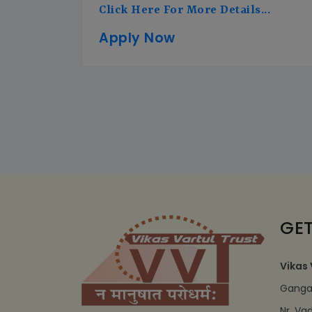
Click Here For More Details...
Apply Now
GET
Vikas 
Ganga 
Nr. Va