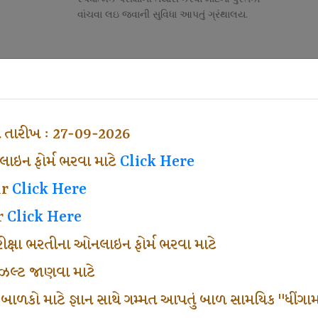
વાંચવા લઇ જવાની સુવિધા આપતું ગ્રંથાલય.
Competitive Exam Class
તી
નોકરી માટેની સ્પર્ધાત્મક પરીક્ષાની તૈયારી માર્ગદર્શન
હેતુ ફક્ત વ્યવસ્થા ખર્ચ લઇ ચલાવતા વર્ગ.
ા તારીખ : 27-09-2026
ઇન ફોર્મ ભરવા માટે
Click Here
ar
Click Here
r
Click Here
પરીક્ષા ભરતીના ઓનલાઇન ફોર્મ ભરવા માટે
ં રીઝલ્ટ જાણવા માટે
 બાળકો માટે જ્ઞાન સાથે ગમ્મત આપતું બાળ સામયિક "ધીંગામ