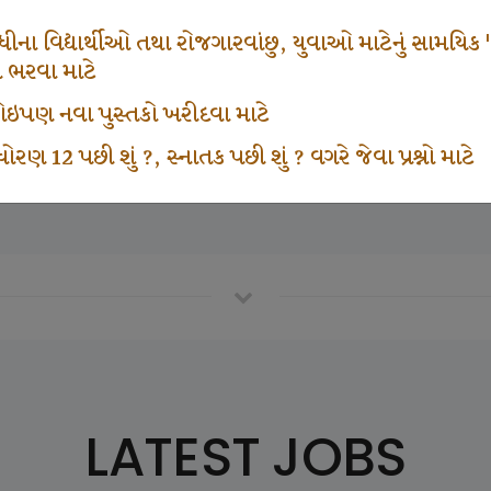
671
1000
ના વિદ્યાર્થીઓ તથા રોજગારવાંછુ, યુવાઓ માટેનું સામયિક "શ્રી
મ ભરવા માટે
ા કોઇપણ નવા પુસ્તકો ખરીદવા માટે
vottam Karkirdi Subscripton
Participate School In GK
ોરણ 12 પછી શું ?, સ્નાતક પછી શું ? વગરે જેવા પ્રશ્નો માટે
LATEST JOBS