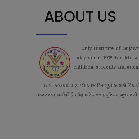
ABOUT US
Only Institute of Gujara
today since 1975 for life 
children, students and une
ઇ.સ. ૧૯૭૫થી શરૂ કરી આજ દિન સુધી બાળકો વિદ્યાર્
ઘડતર તથા કારકિર્દી નિર્માણ માટે સતત પ્રવૃત્તિમય ગુજરાતની એ