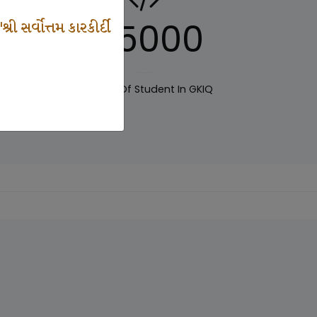
125000
 સર્વોત્તમ કારકીર્દી
IQ
Number Of Student In GKIQ