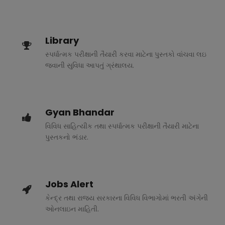
Library
સ્પર્ધાત્મક પરીક્ષાની તૈયારી કરવા માટેના પુસ્તકો વાંચવા લઇ
જવાની સુવિધા આપતું ગ્રંથાલય.
Gyan Bhandar
વિવિધ સાહિત્યીક તથા સ્પર્ધાત્મક પરીક્ષાની તૈયારી માટેના
પુસ્તકનો ભંડાર.
Jobs Alert
કેન્દ્ર તથા રાજ્ય સરકારના વિવિધ વિભાગોમાં ભરતી અંગેની
ઓનલાઇન માહિતી.