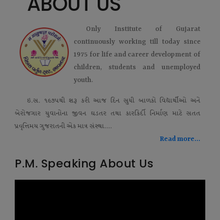
ABOUT US
Only Institute of Gujarat
continuously working till today since
1975 for life and career development of
children, students and unemployed
youth.
ઇ.સ. ૧૯૭૫થી શરૂ કરી આજ દિન સુધી બાળકો વિદ્યાર્થીઓ અને
બેરોજગાર યુવાનોના જીવન ઘડતર તથા કારકિર્દી નિર્માણ માટે સતત
પ્રવૃત્તિમય ગુજરાતની એક માત્ર સંસ્થા....
Read more...
P.M. Speaking About Us