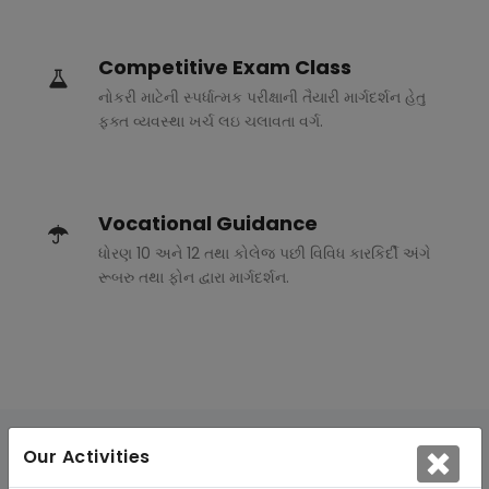
Competitive Exam Class
નોકરી માટેની સ્પર્ધાત્મક પરીક્ષાની તૈયારી માર્ગદર્શન હેતુ
ફક્ત વ્યવસ્થા ખર્ચ લઇ ચલાવતા વર્ગ.
Vocational Guidance
ધોરણ 10 અને 12 તથા કોલેજ પછી વિવિધ કારકિર્દી અંગે
રૂબરુ તથા ફોન દ્વારા માર્ગદર્શન.
Our Activities