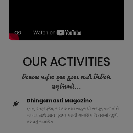
OUR ACTIVITIES
વિકાસ વર્તુળ ટ્રસ્ટ દ્વારા થતી વિવિધ
પ્રવૃત્તિઓ...
Dhingamasti Magazine
જ્ઞાન, રાષ્ટ્રપ્રેમ, સંસ્કાર તથા સાહસથી ભરપૂર, બાળકોને
ગમ્મત સાથે જ્ઞાન પ્રાપ્ત કરાવી માનસિક વિકાસમાં વૃદ્ધિ
કરાવતું સામયિક.