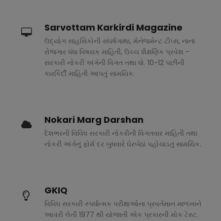
Sarvottam Karkirdi Magazine
ઉદ્યોગ સાહસિકોની સંઘર્ષગાથા, મેનેજમેન્ટ ટીપ્સ, નાના
રોજગાર ધંધા વિષયક માહિતી, ઉચ્ચ શૈક્ષણિક પ્રવેશ -
સરકારી નોકરી અંગેની વિગત તથા ધો. 10-12 પછીની
કારકિર્દી માહિતી આપતું સામયિક.
Nokari Marg Darshan
દેશભરની વિવિધ સરકારી નોકરીની વિગતવાર માહિતી તથા
નોકરી અંગેનું ફોર્મ દર બુધવારે ઘેરબેઠાં પહોચાડતું સામયિક.
GKIQ
વિવિધ સરકારી સ્પર્ધાત્મક પરીક્ષાઓના પ્રવર્તમાન માળખાને
આવરી લેતી 1977 થી યોજાતી એક પ્રકારની મોક ટેસ્ટ.