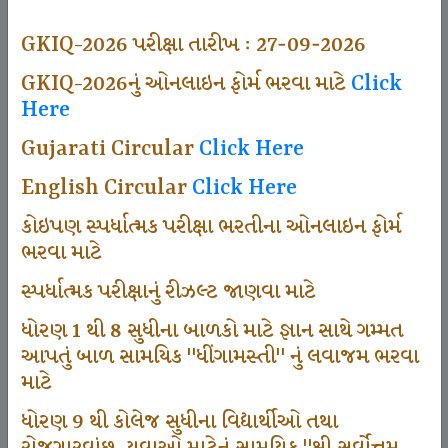
494
GKIQ-2026 પરીક્ષા તારીખ : 27-09-2026
GKIQ-2026નું ઓનલાઇન ફોર્મ ભરવા માટે
Click
Here
Dhingamasti Subscription
Gujarati Circular
Click Here
665
English Circular
Click Here
કોઇપણ સ્પર્ધાત્મક પરીક્ષા ભરતીના ઓનલાઇન ફોર્મ
ભરવા માટે
Sarvottam Karkirdi Subscripton
સ્પર્ધાત્મક પરીક્ષાનું રીઝલ્ટ જાણવા માટે
ધોરણ 1 થી 8 સુધીના બાળકો માટે જ્ઞાન સાથે ગમ્મત
1000
આપતું બાળ સામયિક "ધીંગામસ્તી" નું લવાજમ ભરવા
માટે
ધોરણ 9 થી કોલેજ સુધીના વિદ્યાર્થીઓ તથા
Participate School In GKIQ