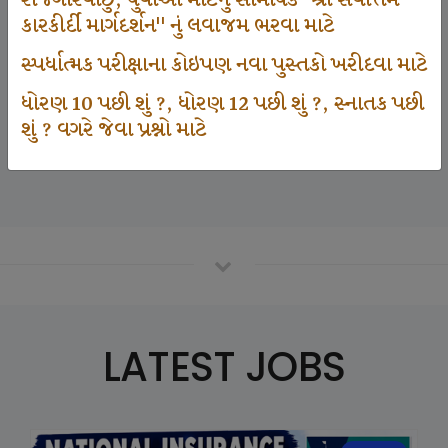
રોજગારવાંછુ, યુવાઓ માટેનું સામયિક "શ્રી સર્વોત્તમ
કારકીર્દી માર્ગદર્શન" નું લવાજમ ભરવા માટે
સ્પર્ધાત્મક પરીક્ષાના કોઇપણ નવા પુસ્તકો ખરીદવા માટે
125000
ધોરણ 10 પછી શું ?, ધોરણ 12 પછી શું ?, સ્નાતક પછી
શું ? વગરે જેવા પ્રશ્નો માટે
Number Of Student In GKIQ
LATEST JOBS