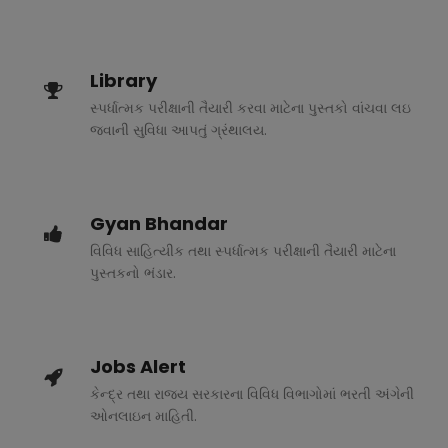
Library
સ્પર્ધાત્મક પરીક્ષાની તૈયારી કરવા માટેના પુસ્તકો વાંચવા લઇ
જવાની સુવિધા આપતું ગ્રંથાલય.
Gyan Bhandar
વિવિધ સાહિત્યીક તથા સ્પર્ધાત્મક પરીક્ષાની તૈયારી માટેના
પુસ્તકનો ભંડાર.
Jobs Alert
કેન્દ્ર તથા રાજ્ય સરકારના વિવિધ વિભાગોમાં ભરતી અંગેની
ઓનલાઇન માહિતી.