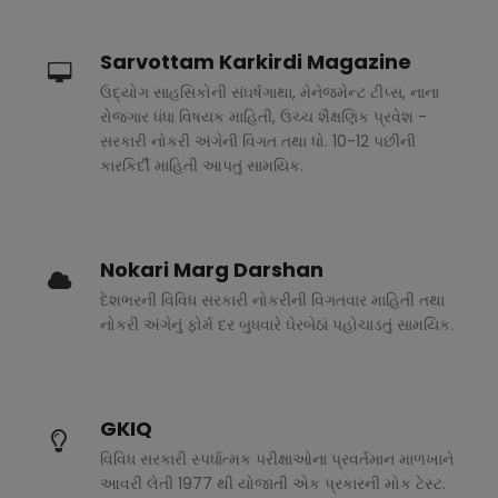
Sarvottam Karkirdi Magazine
ઉદ્યોગ સાહસિકોની સંઘર્ષગાથા, મેનેજમેન્ટ ટીપ્સ, નાના
રોજગાર ધંધા વિષયક માહિતી, ઉચ્ચ શૈક્ષણિક પ્રવેશ -
સરકારી નોકરી અંગેની વિગત તથા ધો. 10-12 પછીની
કારકિર્દી માહિતી આપતું સામયિક.
Nokari Marg Darshan
દેશભરની વિવિધ સરકારી નોકરીની વિગતવાર માહિતી તથા
નોકરી અંગેનું ફોર્મ દર બુધવારે ઘેરબેઠાં પહોચાડતું સામયિક.
GKIQ
વિવિધ સરકારી સ્પર્ધાત્મક પરીક્ષાઓના પ્રવર્તમાન માળખાને
આવરી લેતી 1977 થી યોજાતી એક પ્રકારની મોક ટેસ્ટ.