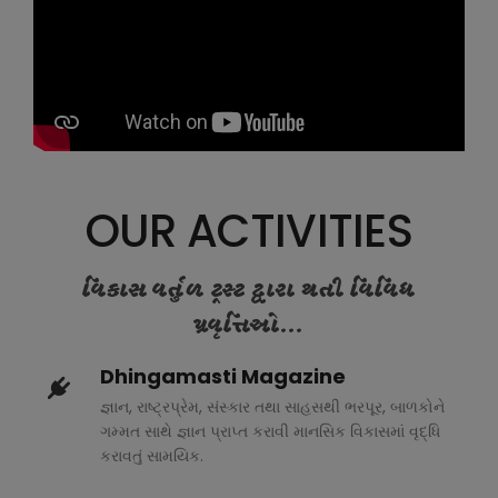
OUR ACTIVITIES
વિકાસ વર્તુળ ટ્રસ્ટ દ્વારા થતી વિવિધ
પ્રવૃત્તિઓ...
Dhingamasti Magazine
જ્ઞાન, રાષ્ટ્રપ્રેમ, સંસ્કાર તથા સાહસથી ભરપૂર, બાળકોને
ગમ્મત સાથે જ્ઞાન પ્રાપ્ત કરાવી માનસિક વિકાસમાં વૃદ્ધિ
કરાવતું સામયિક.