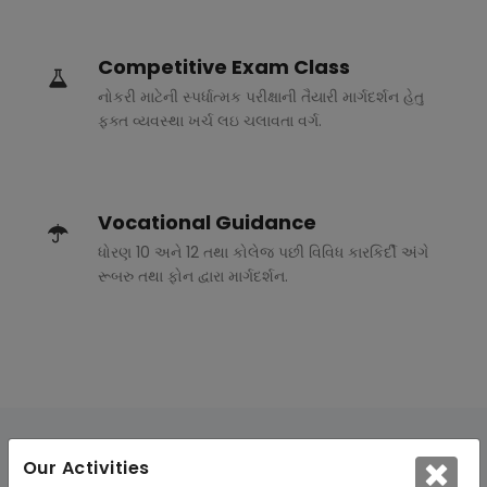
Competitive Exam Class
નોકરી માટેની સ્પર્ધાત્મક પરીક્ષાની તૈયારી માર્ગદર્શન હેતુ
ફક્ત વ્યવસ્થા ખર્ચ લઇ ચલાવતા વર્ગ.
Vocational Guidance
ધોરણ 10 અને 12 તથા કોલેજ પછી વિવિધ કારકિર્દી અંગે
રૂબરુ તથા ફોન દ્વારા માર્ગદર્શન.
Our Activities