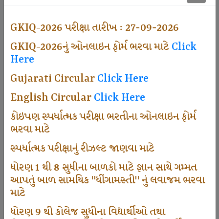
501
GKIQ-2026 પરીક્ષા તારીખ : 27-09-2026
GKIQ-2026નું ઓનલાઇન ફોર્મ ભરવા માટે
Click
Dhingamasti Subscription
Here
Gujarati Circular
Click Here
671
English Circular
Click Here
કોઇપણ સ્પર્ધાત્મક પરીક્ષા ભરતીના ઓનલાઇન ફોર્મ
ભરવા માટે
Sarvottam Karkirdi Subscripton
સ્પર્ધાત્મક પરીક્ષાનું રીઝલ્ટ જાણવા માટે
ધોરણ 1 થી 8 સુધીના બાળકો માટે જ્ઞાન સાથે ગમ્મત
1000
આપતું બાળ સામયિક "ધીંગામસ્તી" નું લવાજમ ભરવા
માટે
ધોરણ 9 થી કોલેજ સુધીના વિદ્યાર્થીઓ તથા
Participate School In GKIQ