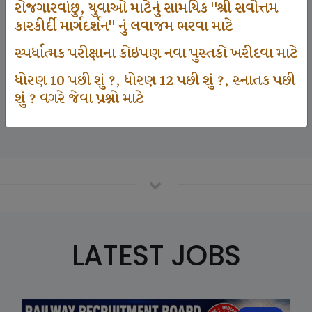
રોજગારવાંછુ, યુવાઓ માટેનું સામયિક "શ્રી સર્વોત્તમ
કારકીર્દી માર્ગદર્શન" નું લવાજમ ભરવા માટે
125000
સ્પર્ધાત્મક પરીક્ષાના કોઇપણ નવા પુસ્તકો ખરીદવા માટે
ધોરણ 10 પછી શું ?, ધોરણ 12 પછી શું ?, સ્નાતક પછી
શું ? વગરે જેવા પ્રશ્નો માટે
Number Of Student In GKIQ
LATEST JOBS