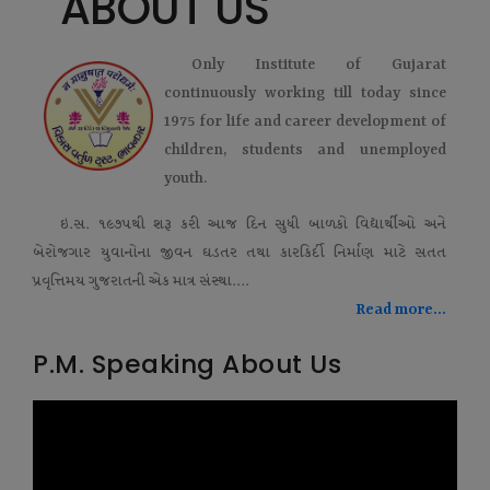
ABOUT US
Only Institute of Gujarat
continuously working till today since
1975 for life and career development of
children, students and unemployed
youth.
ઇ.સ. ૧૯૭૫થી શરૂ કરી આજ દિન સુધી બાળકો વિદ્યાર્થીઓ અને
બેરોજગાર યુવાનોના જીવન ઘડતર તથા કારકિર્દી નિર્માણ માટે સતત
પ્રવૃત્તિમય ગુજરાતની એક માત્ર સંસ્થા....
Read more...
P.M. Speaking About Us