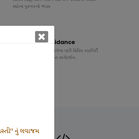
માટેના પુસ્તકનો ભંડાર.
Vocational Guidance
ધોરણ 10 અને 12 તથા કોલેજ પછી વિવિધ કારકિર્દી
અંગે રૂબરુ તથા ફોન દ્વારા માર્ગદર્શન.
સ્તી" નું લવાજમ