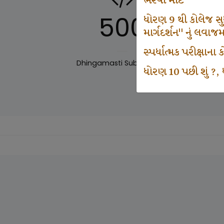
ભરવા માટે
500
ધોરણ 9 થી કોલેજ સુધી
માર્ગદર્શન" નું લવાજ
સ્પર્ધાત્મક પરીક્ષાન
Dhingamasti Subscription
Sar
ધોરણ 10 પછી શું ?, ધ