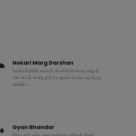
Nokari Marg Darshan
દેશભરની વિવિધ સરકારી નોકરીની વિગતવાર માહિતી
તથા નોકરી અંગેનું ફોર્મ દર બુધવારે ઘેરબેઠાં પહોચાડતું
સામયિક.
Gyan Bhandar
વિવિધ સાહિત્યીક તથા સ્પર્ધાત્મક પરીક્ષાની તૈયારી