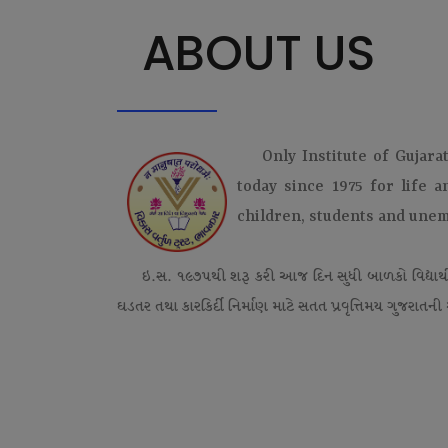
ABOUT US
Only Institute of Gujara
today since 1975 for life 
children, students and une
ઇ.સ. ૧૯૭૫થી શરૂ કરી આજ દિન સુધી બાળકો વિદ્યાર્
ઘડતર તથા કારકિર્દી નિર્માણ માટે સતત પ્રવૃત્તિમય ગુજરાતની એ