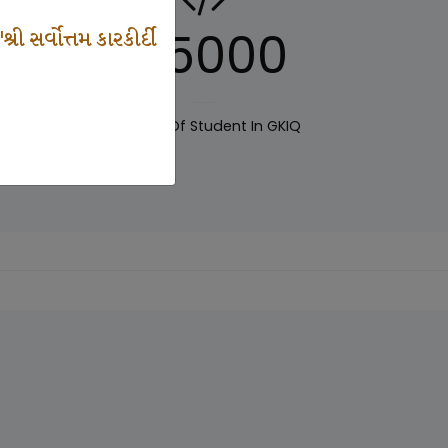
125000
 સર્વોત્તમ કારકીર્દી
IQ
Number Of Student In GKIQ