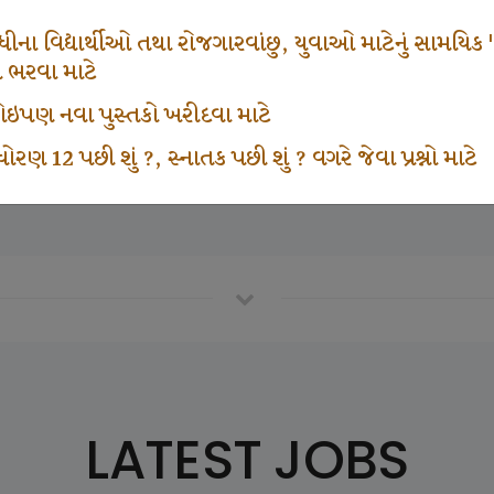
671
1000
ના વિદ્યાર્થીઓ તથા રોજગારવાંછુ, યુવાઓ માટેનું સામયિક "શ્રી
મ ભરવા માટે
ા કોઇપણ નવા પુસ્તકો ખરીદવા માટે
vottam Karkirdi Subscripton
Participate School In GK
ોરણ 12 પછી શું ?, સ્નાતક પછી શું ? વગરે જેવા પ્રશ્નો માટે
LATEST JOBS