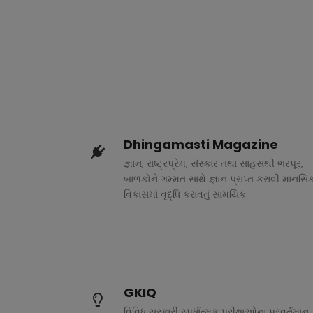
Dhingamasti Magazine
જ્ઞાન, રાષ્ટ્રપ્રેમ, સંસ્કાર તથા સાહસથી ભરપૂર,
બાળકોને ગમ્મત સાથે જ્ઞાન પ્રાપ્ત કરાવી માનસિ
વિકાસમાં વૃદ્ધિ કરાવતું સામયિક.
GKIQ
વિવિધ સરકારી સ્પર્ધાત્મક પરીક્ષાઓના પ્રવર્તમાન