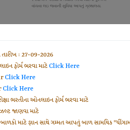
વાંચવા લઇ જવાની સુવિધા આપતું ગ્રંથાલય.
Competitive Exam Class
તી
નોકરી માટેની સ્પર્ધાત્મક પરીક્ષાની તૈયારી માર્ગદર્શન
હેતુ ફક્ત વ્યવસ્થા ખર્ચ લઇ ચલાવતા વર્ગ.
ા તારીખ : 27-09-2026
ઇન ફોર્મ ભરવા માટે
Click Here
ar
Click Here
r
Click Here
પરીક્ષા ભરતીના ઓનલાઇન ફોર્મ ભરવા માટે
ં રીઝલ્ટ જાણવા માટે
 બાળકો માટે જ્ઞાન સાથે ગમ્મત આપતું બાળ સામયિક "ધીંગામ