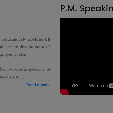
P.M. Speaki
t continuously working till
and career development of
mployed youth.
થીઓ અને બેરોજગાર યુવાનોના જીવન
ક માત્ર સંસ્થા....
Read more...