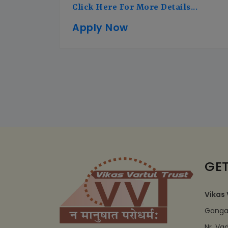
Click Here For More Details...
Apply Now
GET
Vikas 
Ganga 
Nr. Va