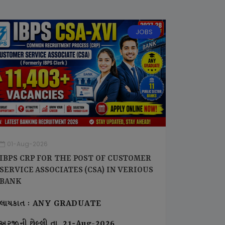
JOBS
01-Aug-2026
IBPS CRP FOR THE POST OF CUSTOMER
SERVICE ASSOCIATES (CSA) IN VERIOUS
BANK
લાયકાત : ANY GRADUATE
અરજીની છેલ્લી તા. 21-Aug-2026