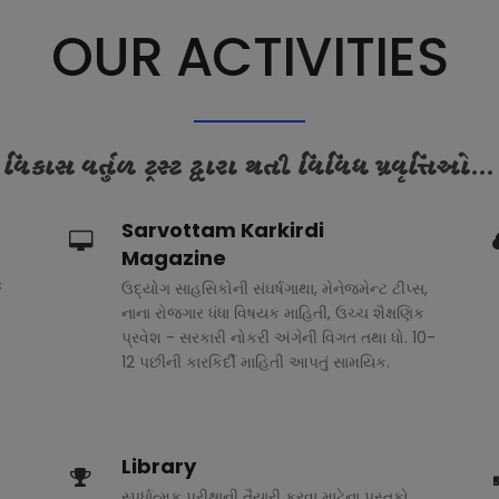
OUR ACTIVITIES
વિકાસ વર્તુળ ટ્રસ્ટ દ્વારા થતી વિવિધ પ્રવૃત્તિઓ...
Sarvottam Karkirdi
Magazine
ક
ઉદ્યોગ સાહસિકોની સંઘર્ષગાથા, મેનેજમેન્ટ ટીપ્સ,
નાના રોજગાર ધંધા વિષયક માહિતી, ઉચ્ચ શૈક્ષણિક
પ્રવેશ - સરકારી નોકરી અંગેની વિગત તથા ધો. 10-
12 પછીની કારકિર્દી માહિતી આપતું સામયિક.
Library
સ્પર્ધાત્મક પરીક્ષાની તૈયારી કરવા માટેના પુસ્તકો