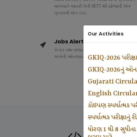
માળખાને આવરી લેતી 1977 થી યોજાતી એક
પ્રકારની મોક ટેસ્ટ.
Our Activities
Jobs Alert
કેન્દ્ર તથા રાજ્ય સરકારના વિવિધ વિભાગોમાં ભર
અંગેની ઓનલાઇન માહિતી.
GKIQ-2026 પરીક્ષ
GKIQ-2026નું ઓનલા
Gujarati Circul
English Circula
કોઇપણ સ્પર્ધાત્મક 
સ્પર્ધાત્મક પરીક્ષાનુ
ધોરણ 1 થી 8 સુધીના