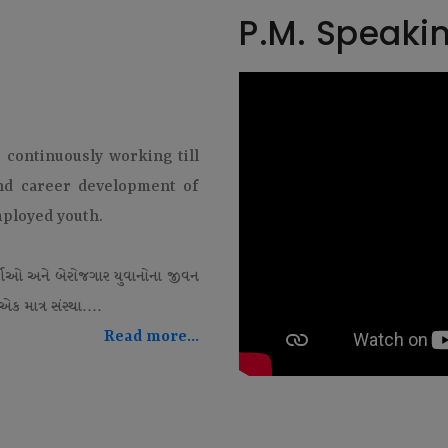
P.M. Speaki
t continuously working till
and career development of
mployed youth.
થીઓ અને બેરોજગાર યુવાનોના જીવન
ક માત્ર સંસ્થા....
Read more...