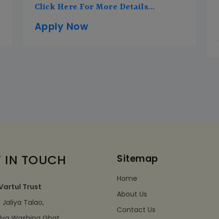
Click Here For More Details...
Apply Now
 IN TOUCH
Sitemap
Home
Vartul Trust
About Us
Jaliya Talao,
Contact Us
dva Washing Ghat,