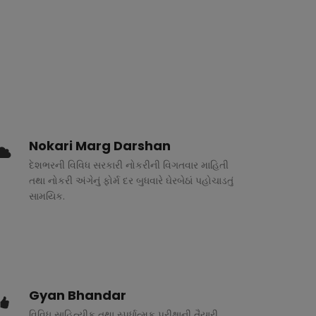
Nokari Marg Darshan
દેશભરની વિવિધ સરકારી નોકરીની વિગતવાર માહિતી
તથા નોકરી અંગેનું ફોર્મ દર બુધવારે ઘેરબેઠાં પહોચાડતું
સામયિક.
Gyan Bhandar
વિવિધ સાહિત્યીક તથા સ્પર્ધાત્મક પરીક્ષાની તૈયારી