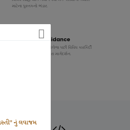
માટેના પુસ્તકનો ભંડાર.
Vocational Guidance
ધોરણ 10 અને 12 તથા કોલેજ પછી વિવિધ કારકિર્દી
અંગે રૂબરુ તથા ફોન દ્વારા માર્ગદર્શન.
સ્તી" નું લવાજમ