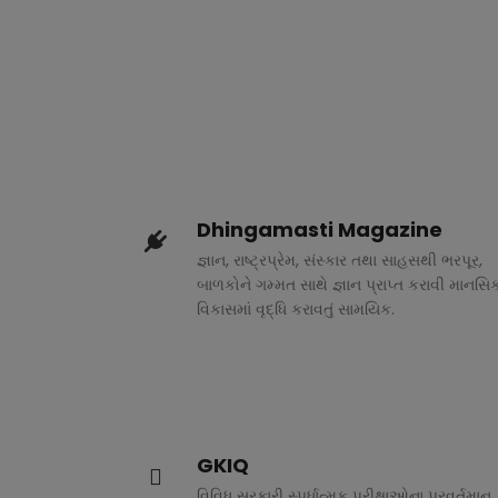
Dhingamasti Magazine
જ્ઞાન, રાષ્ટ્રપ્રેમ, સંસ્કાર તથા સાહસથી ભરપૂર,
બાળકોને ગમ્મત સાથે જ્ઞાન પ્રાપ્ત કરાવી માનસિ
વિકાસમાં વૃદ્ધિ કરાવતું સામયિક.
GKIQ
વિવિધ સરકારી સ્પર્ધાત્મક પરીક્ષાઓના પ્રવર્તમાન