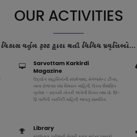
OUR ACTIVITIES
વિકાસ વર્તુળ ટ્રસ્ટ દ્વારા થતી વિવિધ પ્રવૃત્તિઓ...
Sarvottam Karkirdi
Magazine
ક
ઉદ્યોગ સાહસિકોની સંઘર્ષગાથા, મેનેજમેન્ટ ટીપ્સ,
નાના રોજગાર ધંધા વિષયક માહિતી, ઉચ્ચ શૈક્ષણિક
પ્રવેશ - સરકારી નોકરી અંગેની વિગત તથા ધો. 10-
12 પછીની કારકિર્દી માહિતી આપતું સામયિક.
Library
સ્પર્ધાત્મક પરીક્ષાની તૈયારી કરવા માટેના પુસ્તકો