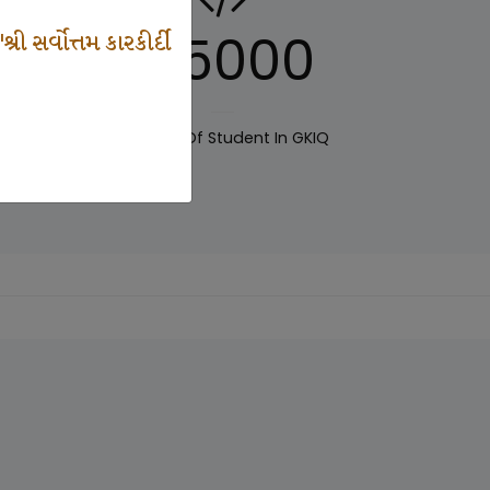
125000
 સર્વોત્તમ કારકીર્દી
IQ
Number Of Student In GKIQ