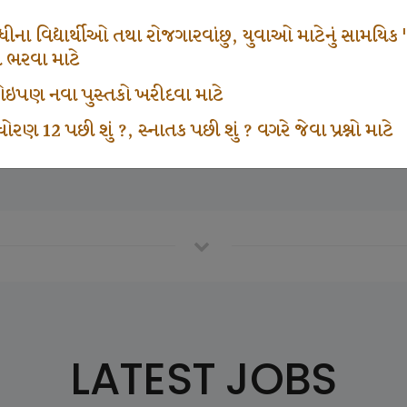
665
1000
ના વિદ્યાર્થીઓ તથા રોજગારવાંછુ, યુવાઓ માટેનું સામયિક "શ્રી
મ ભરવા માટે
ા કોઇપણ નવા પુસ્તકો ખરીદવા માટે
vottam Karkirdi Subscripton
Participate School In GK
ોરણ 12 પછી શું ?, સ્નાતક પછી શું ? વગરે જેવા પ્રશ્નો માટે
LATEST JOBS