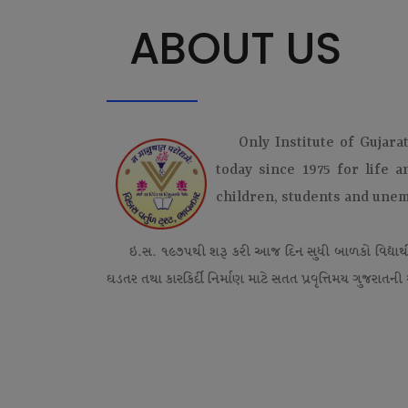
ABOUT US
Only Institute of Gujara
today since 1975 for life 
children, students and une
ઇ.સ. ૧૯૭૫થી શરૂ કરી આજ દિન સુધી બાળકો વિદ્યાર્
ઘડતર તથા કારકિર્દી નિર્માણ માટે સતત પ્રવૃત્તિમય ગુજરાતની એ