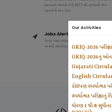
માળખાને આવરી લેતી 1977 થી યોજાતી એક
પ્રકારની મોક ટેસ્ટ.
Our Activities
Jobs Alert
કેન્દ્ર તથા રાજ્ય સરકારના વિવિધ વિભાગોમાં ભર
અંગેની ઓનલાઇન માહિતી.
GKIQ-2026 પરીક્ષ
GKIQ-2026નું ઓનલા
Gujarati Circul
English Circula
કોઇપણ સ્પર્ધાત્મક 
સ્પર્ધાત્મક પરીક્ષાનુ
ધોરણ 1 થી 8 સુધીના