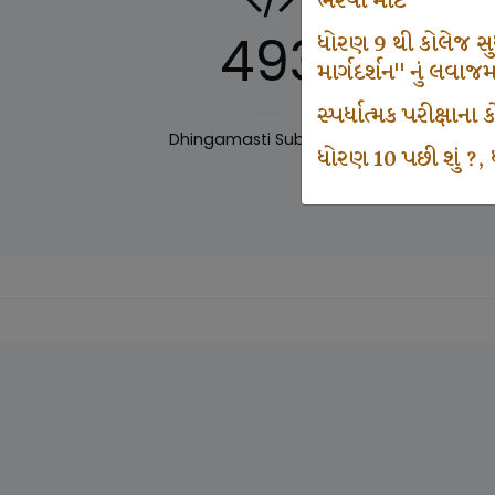
ભરવા માટે
493
ધોરણ 9 થી કોલેજ સુધી
માર્ગદર્શન" નું લવાજ
સ્પર્ધાત્મક પરીક્ષાન
Dhingamasti Subscription
Sar
ધોરણ 10 પછી શું ?, ધ