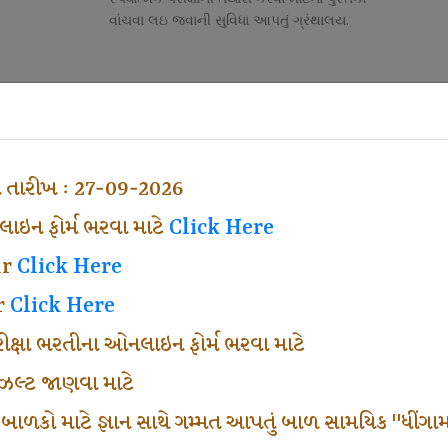
વાંચવા લઇ જવાની સુવિધા આપતું ગ્રંથાલય.
Competitive Exam Class
તી
નોકરી માટેની સ્પર્ધાત્મક પરીક્ષાની તૈયારી માર્ગદર્શન
હેતુ ફક્ત વ્યવસ્થા ખર્ચ લઇ ચલાવતા વર્ગ.
ા તારીખ : 27-09-2026
ઇન ફોર્મ ભરવા માટે
Click Here
ar
Click Here
r
Click Here
પરીક્ષા ભરતીના ઓનલાઇન ફોર્મ ભરવા માટે
ં રીઝલ્ટ જાણવા માટે
 બાળકો માટે જ્ઞાન સાથે ગમ્મત આપતું બાળ સામયિક "ધીંગામ