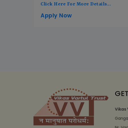
Click Here For More Details...
Apply Now
GET
Vikas 
Ganga 
Nr. Va