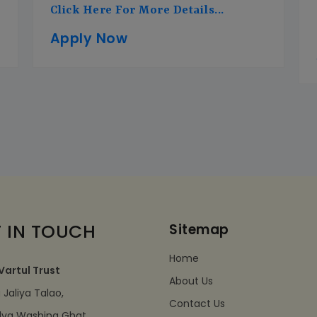
Click Here For More Details...
Apply Now
 IN TOUCH
Sitemap
Home
Vartul Trust
About Us
Jaliya Talao,
Contact Us
dva Washing Ghat,