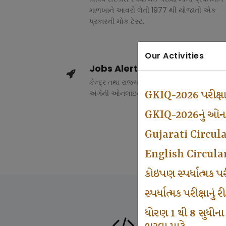
માળખાને આવરી લેતી 1977 થી યોજાતી એક
પ્રકારની મોક ટેસ્ટ.
Our Activities
Jobs Alert
કેન્દ્ર તથા રાજ્ય સરકારના વિવિધ વિભાગોમાં ભર
અંગેની ઓનલાઇન માહિતી.
GKIQ-2026 પરીક્ષ
GKIQ-2026નું ઓનલા
Gujarati Circul
English Circula
કોઇપણ સ્પર્ધાત્મક 
સ્પર્ધાત્મક પરીક્ષાનુ
ધોરણ 1 થી 8 સુધીના