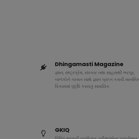
Dhingamasti Magazine
જ્ઞાન, રાષ્ટ્રપ્રેમ, સંસ્કાર તથા સાહસથી ભરપૂર,
બાળકોને ગમ્મત સાથે જ્ઞાન પ્રાપ્ત કરાવી માનસિ
વિકાસમાં વૃદ્ધિ કરાવતું સામયિક.
GKIQ
વિવિધ સરકારી સ્પર્ધાત્મક પરીક્ષાઓના પ્રવર્તમાન