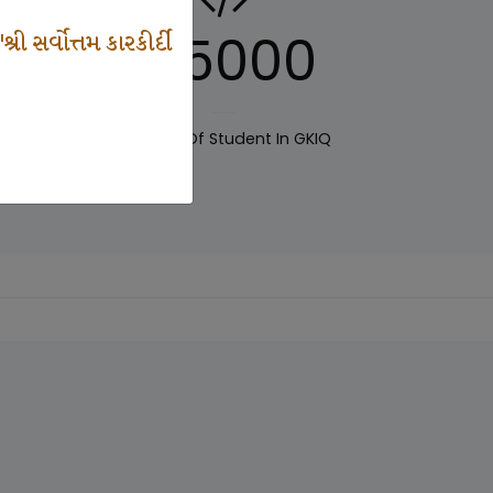
125000
 સર્વોત્તમ કારકીર્દી
IQ
Number Of Student In GKIQ