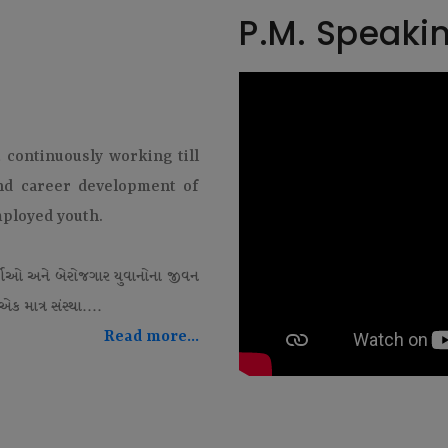
P.M. Speaki
t continuously working till
and career development of
mployed youth.
થીઓ અને બેરોજગાર યુવાનોના જીવન
ક માત્ર સંસ્થા....
Read more...