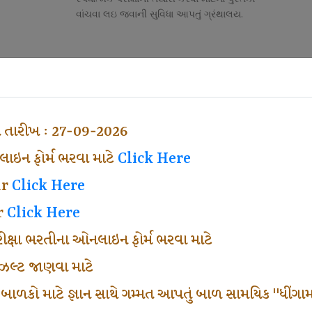
વાંચવા લઇ જવાની સુવિધા આપતું ગ્રંથાલય.
Competitive Exam Class
તી
નોકરી માટેની સ્પર્ધાત્મક પરીક્ષાની તૈયારી માર્ગદર્શન
હેતુ ફક્ત વ્યવસ્થા ખર્ચ લઇ ચલાવતા વર્ગ.
ા તારીખ : 27-09-2026
ઇન ફોર્મ ભરવા માટે
Click Here
ar
Click Here
r
Click Here
પરીક્ષા ભરતીના ઓનલાઇન ફોર્મ ભરવા માટે
ં રીઝલ્ટ જાણવા માટે
 બાળકો માટે જ્ઞાન સાથે ગમ્મત આપતું બાળ સામયિક "ધીંગામ