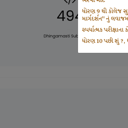
ભરવા માટે
494
ધોરણ 9 થી કોલેજ સુધી
માર્ગદર્શન" નું લવાજ
સ્પર્ધાત્મક પરીક્ષાન
Dhingamasti Subscription
Sar
ધોરણ 10 પછી શું ?, ધ