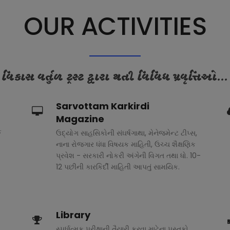
OUR ACTIVITIES
વિકાસ વર્તુળ ટ્રસ્ટ દ્વારા થતી વિવિધ પ્રવૃત્તિઓ...
Sarvottam Karkirdi
Magazine
ક
ઉદ્યોગ સાહસિકોની સંઘર્ષગાથા, મેનેજમેન્ટ ટીપ્સ,
નાના રોજગાર ધંધા વિષયક માહિતી, ઉચ્ચ શૈક્ષણિક
પ્રવેશ - સરકારી નોકરી અંગેની વિગત તથા ધો. 10-
12 પછીની કારકિર્દી માહિતી આપતું સામયિક.
Library
સ્પર્ધાત્મક પરીક્ષાની તૈયારી કરવા માટેના પુસ્તકો