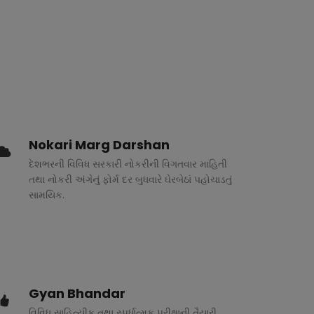
Nokari Marg Darshan
દેશભરની વિવિધ સરકારી નોકરીની વિગતવાર માહિતી
તથા નોકરી અંગેનું ફોર્મ દર બુધવારે ઘેરબેઠાં પહોચાડતું
સામયિક.
Gyan Bhandar
વિવિધ સાહિત્યીક તથા સ્પર્ધાત્મક પરીક્ષાની તૈયારી