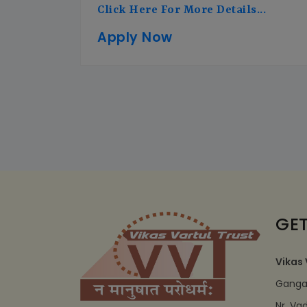
Click Here For More Details...
Apply Now
GET
Vikas 
Ganga 
Nr. Va