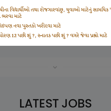
665
1000
ના વિદ્યાર્થીઓ તથા રોજગારવાંછુ, યુવાઓ માટેનું સામયિક "શ્રી
મ ભરવા માટે
ા કોઇપણ નવા પુસ્તકો ખરીદવા માટે
vottam Karkirdi Subscripton
Participate School In GK
ોરણ 12 પછી શું ?, સ્નાતક પછી શું ? વગરે જેવા પ્રશ્નો માટે
LATEST JOBS