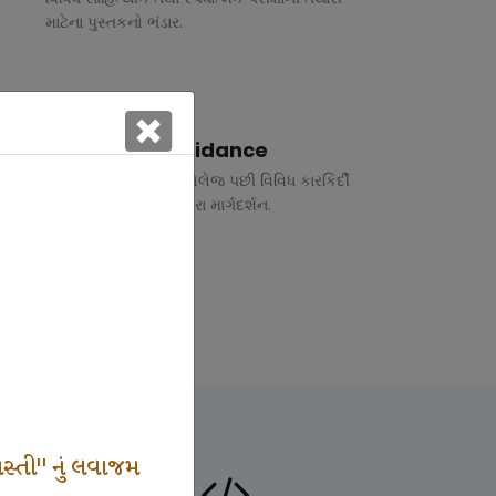
માટેના પુસ્તકનો ભંડાર.
Vocational Guidance
ધોરણ 10 અને 12 તથા કોલેજ પછી વિવિધ કારકિર્દી
અંગે રૂબરુ તથા ફોન દ્વારા માર્ગદર્શન.
સ્તી" નું લવાજમ