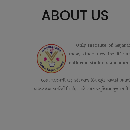
ABOUT US
Only Institute of Gujara
today since 1975 for life 
children, students and une
ઇ.સ. ૧૯૭૫થી શરૂ કરી આજ દિન સુધી બાળકો વિદ્યાર્
ઘડતર તથા કારકિર્દી નિર્માણ માટે સતત પ્રવૃત્તિમય ગુજરાતની એ