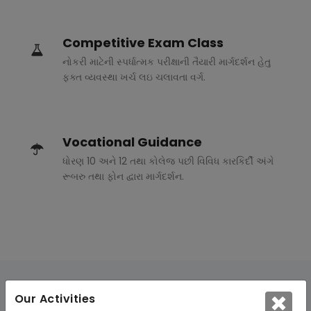
Competitive Exam Class
નોકરી માટેની સ્પર્ધાત્મક પરીક્ષાની તૈયારી માર્ગદર્શન હેતુ
ફક્ત વ્યવસ્થા ખર્ચ લઇ ચલાવતા વર્ગ.
Vocational Guidance
ધોરણ 10 અને 12 તથા કોલેજ પછી વિવિધ કારકિર્દી અંગે
રૂબરુ તથા ફોન દ્વારા માર્ગદર્શન.
Our Activities