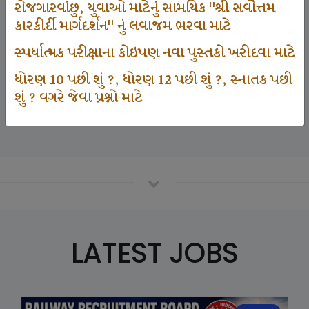
રોજગારવાંછુ, યુવાઓ માટેનું સામયિક "શ્રી સર્વોત્તમ
કારકીર્દી માર્ગદર્શન" નું લવાજમ ભરવા માટે
125000
સ્પર્ધાત્મક પરીક્ષાના કોઇપણ નવા પુસ્તકો ખરીદવા માટે
ધોરણ 10 પછી શું ?, ધોરણ 12 પછી શું ?, સ્નાતક પછી
શું ? વગરે જેવા પ્રશ્નો માટે
Number Of Student In GKIQ
LATEST JOBS