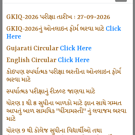
497
GKIQ-2026 પરીક્ષા તારીખ : 27-09-2026
GKIQ-2026નું ઓનલાઇન ફોર્મ ભરવા માટે
Click
Dhingamasti Subscription
Here
Gujarati Circular
Click Here
666
English Circular
Click Here
કોઇપણ સ્પર્ધાત્મક પરીક્ષા ભરતીના ઓનલાઇન ફોર્મ
ભરવા માટે
Sarvottam Karkirdi Subscripton
સ્પર્ધાત્મક પરીક્ષાનું રીઝલ્ટ જાણવા માટે
ધોરણ 1 થી 8 સુધીના બાળકો માટે જ્ઞાન સાથે ગમ્મત
1000
આપતું બાળ સામયિક "ધીંગામસ્તી" નું લવાજમ ભરવા
માટે
ધોરણ 9 થી કોલેજ સુધીના વિદ્યાર્થીઓ તથા
Participate School In GKIQ