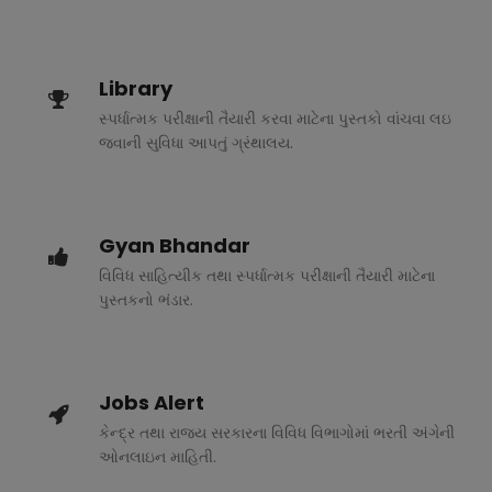
Library
સ્પર્ધાત્મક પરીક્ષાની તૈયારી કરવા માટેના પુસ્તકો વાંચવા લઇ
જવાની સુવિધા આપતું ગ્રંથાલય.
Gyan Bhandar
વિવિધ સાહિત્યીક તથા સ્પર્ધાત્મક પરીક્ષાની તૈયારી માટેના
પુસ્તકનો ભંડાર.
Jobs Alert
કેન્દ્ર તથા રાજ્ય સરકારના વિવિધ વિભાગોમાં ભરતી અંગેની
ઓનલાઇન માહિતી.