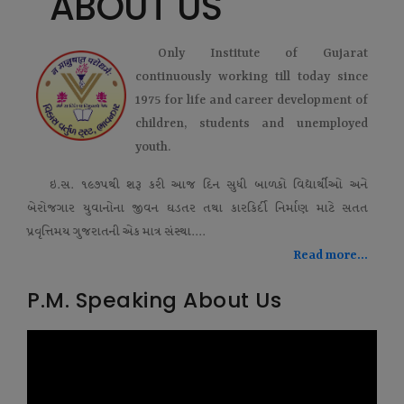
ABOUT US
Only Institute of Gujarat
continuously working till today since
1975 for life and career development of
children, students and unemployed
youth.
ઇ.સ. ૧૯૭૫થી શરૂ કરી આજ દિન સુધી બાળકો વિદ્યાર્થીઓ અને
બેરોજગાર યુવાનોના જીવન ઘડતર તથા કારકિર્દી નિર્માણ માટે સતત
પ્રવૃત્તિમય ગુજરાતની એક માત્ર સંસ્થા....
Read more...
P.M. Speaking About Us