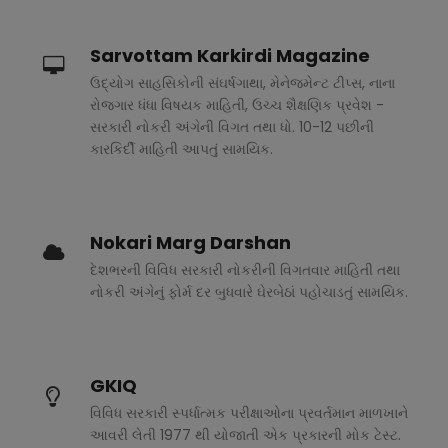
Sarvottam Karkirdi Magazine
ઉદ્યોગ સાહસિકોની સંઘર્ષગાથા, મેનેજમેન્ટ ટીપ્સ, નાના
રોજગાર ધંધા વિષયક માહિતી, ઉચ્ચ શૈક્ષણિક પ્રવેશ -
સરકારી નોકરી અંગેની વિગત તથા ધો. 10-12 પછીની
કારકિર્દી માહિતી આપતું સામયિક.
Nokari Marg Darshan
દેશભરની વિવિધ સરકારી નોકરીની વિગતવાર માહિતી તથા
નોકરી અંગેનું ફોર્મ દર બુધવારે ઘેરબેઠાં પહોચાડતું સામયિક.
GKIQ
વિવિધ સરકારી સ્પર્ધાત્મક પરીક્ષાઓના પ્રવર્તમાન માળખાને
આવરી લેતી 1977 થી યોજાતી એક પ્રકારની મોક ટેસ્ટ.