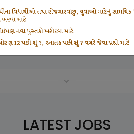
671
1000
ના વિદ્યાર્થીઓ તથા રોજગારવાંછુ, યુવાઓ માટેનું સામયિક "શ્રી
મ ભરવા માટે
ા કોઇપણ નવા પુસ્તકો ખરીદવા માટે
vottam Karkirdi Subscripton
Participate School In GK
ોરણ 12 પછી શું ?, સ્નાતક પછી શું ? વગરે જેવા પ્રશ્નો માટે
LATEST JOBS