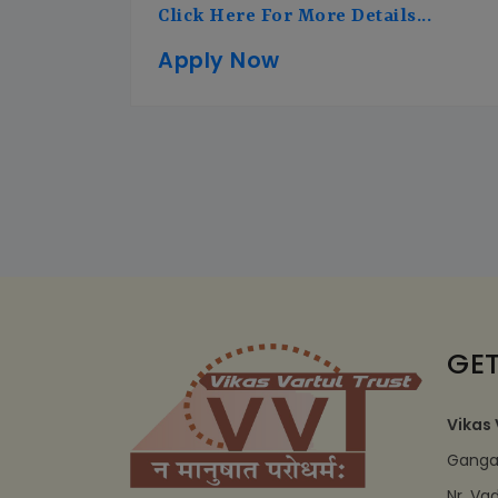
Click Here For More Details...
Apply Now
GET
Vikas 
Ganga 
Nr. Va