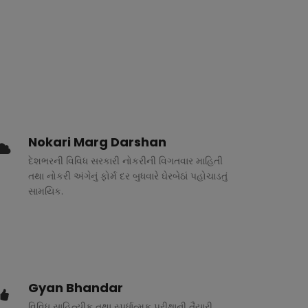
Nokari Marg Darshan
દેશભરની વિવિધ સરકારી નોકરીની વિગતવાર માહિતી
તથા નોકરી અંગેનું ફોર્મ દર બુધવારે ઘેરબેઠાં પહોચાડતું
સામયિક.
Gyan Bhandar
વિવિધ સાહિત્યીક તથા સ્પર્ધાત્મક પરીક્ષાની તૈયારી