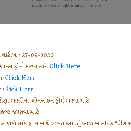
વાંચવા લઇ જવાની સુવિધા આપતું ગ્રંથાલય.
Competitive Exam Class
તી
નોકરી માટેની સ્પર્ધાત્મક પરીક્ષાની તૈયારી માર્ગદર્શન
હેતુ ફક્ત વ્યવસ્થા ખર્ચ લઇ ચલાવતા વર્ગ.
ા તારીખ : 27-09-2026
ઇન ફોર્મ ભરવા માટે
Click Here
ar
Click Here
r
Click Here
પરીક્ષા ભરતીના ઓનલાઇન ફોર્મ ભરવા માટે
ં રીઝલ્ટ જાણવા માટે
 બાળકો માટે જ્ઞાન સાથે ગમ્મત આપતું બાળ સામયિક "ધીંગામ