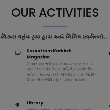
OUR ACTIVITIES
વિકાસ વર્તુળ ટ્રસ્ટ દ્વારા થતી વિવિધ પ્રવૃત્તિઓ...
Sarvottam Karkirdi
Magazine
ક
ઉદ્યોગ સાહસિકોની સંઘર્ષગાથા, મેનેજમેન્ટ ટીપ્સ,
નાના રોજગાર ધંધા વિષયક માહિતી, ઉચ્ચ શૈક્ષણિક
પ્રવેશ - સરકારી નોકરી અંગેની વિગત તથા ધો. 10-
12 પછીની કારકિર્દી માહિતી આપતું સામયિક.
Library
સ્પર્ધાત્મક પરીક્ષાની તૈયારી કરવા માટેના પુસ્તકો