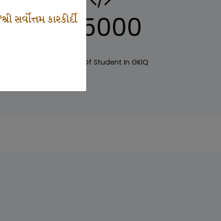
125000
 સર્વોત્તમ કારકીર્દી
IQ
Number Of Student In GKIQ