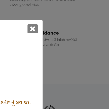
માટેના પુસ્તકનો ભંડાર.
Vocational Guidance
ધોરણ 10 અને 12 તથા કોલેજ પછી વિવિધ કારકિર્દી
અંગે રૂબરુ તથા ફોન દ્વારા માર્ગદર્શન.
સ્તી" નું લવાજમ