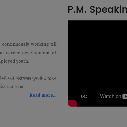
P.M. Speaki
t continuously working till
and career development of
mployed youth.
થીઓ અને બેરોજગાર યુવાનોના જીવન
ક માત્ર સંસ્થા....
Read more...