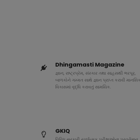
Dhingamasti Magazine
જ્ઞાન, રાષ્ટ્રપ્રેમ, સંસ્કાર તથા સાહસથી ભરપૂર,
બાળકોને ગમ્મત સાથે જ્ઞાન પ્રાપ્ત કરાવી માનસિ
વિકાસમાં વૃદ્ધિ કરાવતું સામયિક.
GKIQ
વિવિધ સરકારી સ્પર્ધાત્મક પરીક્ષાઓના પ્રવર્તમાન