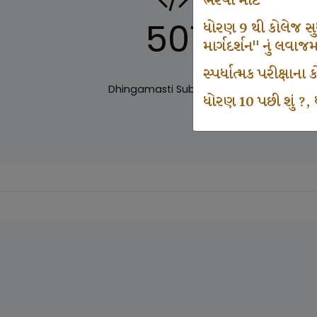
ભરવા માટે
501
ધોરણ 9 થી કોલેજ સુધી
માર્ગદર્શન" નું લવાજ
સ્પર્ધાત્મક પરીક્ષાન
Dhingamasti Subscription
Sar
ધોરણ 10 પછી શું ?, ધ