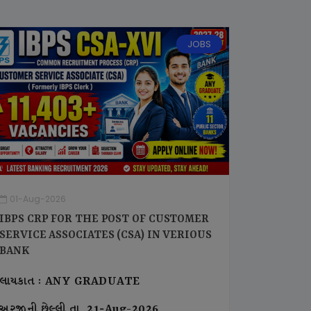
JOBS
01-Aug-2026
IBPS CRP FOR THE POST OF CUSTOMER
SERVICE ASSOCIATES (CSA) IN VERIOUS
BANK
લાયકાત : ANY GRADUATE
અરજીની છેલ્લી તા. 21-Aug-2026