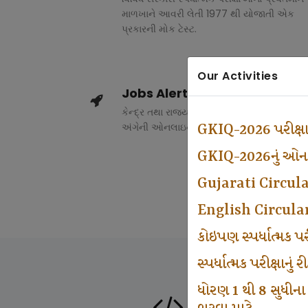
માળખાને આવરી લેતી 1977 થી યોજાતી એક
પ્રકારની મોક ટેસ્ટ.
Our Activities
Jobs Alert
કેન્દ્ર તથા રાજ્ય સરકારના વિવિધ વિભાગોમાં ભર
અંગેની ઓનલાઇન માહિતી.
GKIQ-2026 પરીક્ષ
GKIQ-2026નું ઓનલા
Gujarati Circul
English Circula
કોઇપણ સ્પર્ધાત્મક 
સ્પર્ધાત્મક પરીક્ષાનુ
ધોરણ 1 થી 8 સુધીના