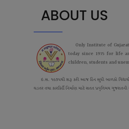
ABOUT US
Only Institute of Gujara
today since 1975 for life 
children, students and une
ઇ.સ. ૧૯૭૫થી શરૂ કરી આજ દિન સુધી બાળકો વિદ્યાર્
ઘડતર તથા કારકિર્દી નિર્માણ માટે સતત પ્રવૃત્તિમય ગુજરાતની એ