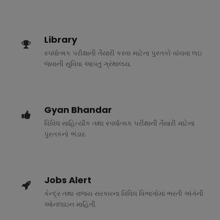
Library
સ્પર્ધાત્મક પરીક્ષાની તૈયારી કરવા માટેના પુસ્તકો વાંચવા લઇ
જવાની સુવિધા આપતું ગ્રંથાલય.
Gyan Bhandar
વિવિધ સાહિત્યીક તથા સ્પર્ધાત્મક પરીક્ષાની તૈયારી માટેના
પુસ્તકનો ભંડાર.
Jobs Alert
કેન્દ્ર તથા રાજ્ય સરકારના વિવિધ વિભાગોમાં ભરતી અંગેની
ઓનલાઇન માહિતી.