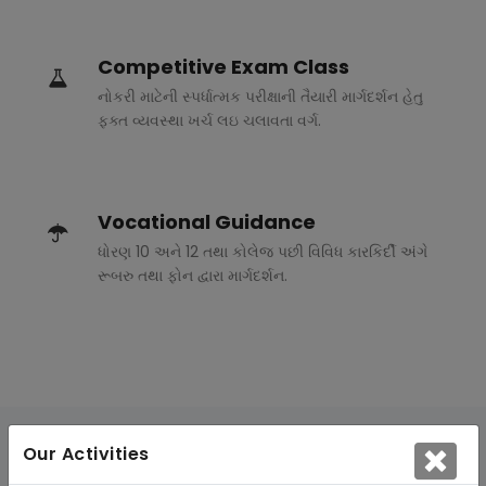
Competitive Exam Class
નોકરી માટેની સ્પર્ધાત્મક પરીક્ષાની તૈયારી માર્ગદર્શન હેતુ
ફક્ત વ્યવસ્થા ખર્ચ લઇ ચલાવતા વર્ગ.
Vocational Guidance
ધોરણ 10 અને 12 તથા કોલેજ પછી વિવિધ કારકિર્દી અંગે
રૂબરુ તથા ફોન દ્વારા માર્ગદર્શન.
Our Activities