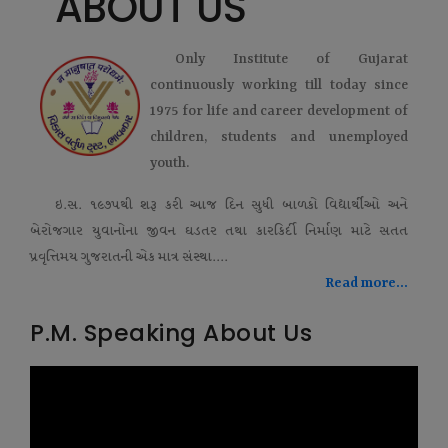
ABOUT US
Only Institute of Gujarat
continuously working till today since
1975 for life and career development of
children, students and unemployed
youth.
ઇ.સ. ૧૯૭૫થી શરૂ કરી આજ દિન સુધી બાળકો વિદ્યાર્થીઓ અને
બેરોજગાર યુવાનોના જીવન ઘડતર તથા કારકિર્દી નિર્માણ માટે સતત
પ્રવૃત્તિમય ગુજરાતની એક માત્ર સંસ્થા....
Read more...
P.M. Speaking About Us