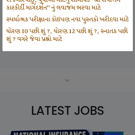
રોજગારવાંછુ, યુવાઓ માટેનું સામયિક "શ્રી સર્વોત્તમ
કારકીર્દી માર્ગદર્શન" નું લવાજમ ભરવા માટે
સ્પર્ધાત્મક પરીક્ષાના કોઇપણ નવા પુસ્તકો ખરીદવા માટે
125000
ધોરણ 10 પછી શું ?, ધોરણ 12 પછી શું ?, સ્નાતક પછી
શું ? વગરે જેવા પ્રશ્નો માટે
Number Of Student In GKIQ
LATEST JOBS