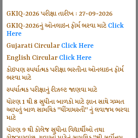
494
GKIQ-2026 પરીક્ષા તારીખ : 27-09-2026
GKIQ-2026નું ઓનલાઇન ફોર્મ ભરવા માટે
Click
Here
Dhingamasti Subscription
Gujarati Circular
Click Here
665
English Circular
Click Here
કોઇપણ સ્પર્ધાત્મક પરીક્ષા ભરતીના ઓનલાઇન ફોર્મ
ભરવા માટે
Sarvottam Karkirdi Subscripton
સ્પર્ધાત્મક પરીક્ષાનું રીઝલ્ટ જાણવા માટે
ધોરણ 1 થી 8 સુધીના બાળકો માટે જ્ઞાન સાથે ગમ્મત
1000
આપતું બાળ સામયિક "ધીંગામસ્તી" નું લવાજમ ભરવા
માટે
ધોરણ 9 થી કોલેજ સુધીના વિદ્યાર્થીઓ તથા
Participate School In GKIQ