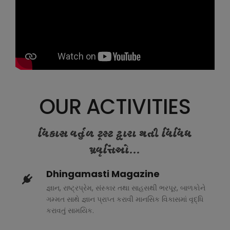
OUR ACTIVITIES
વિકાસ વર્તુળ ટ્રસ્ટ દ્વારા થતી વિવિધ
પ્રવૃત્તિઓ...
Dhingamasti Magazine
જ્ઞાન, રાષ્ટ્રપ્રેમ, સંસ્કાર તથા સાહસથી ભરપૂર, બાળકોને
ગમ્મત સાથે જ્ઞાન પ્રાપ્ત કરાવી માનસિક વિકાસમાં વૃદ્ધિ
કરાવતું સામયિક.