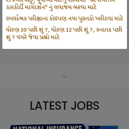
રોજગારવાંછુ, યુવાઓ માટેનું સામયિક "શ્રી સર્વોત્તમ
કારકીર્દી માર્ગદર્શન" નું લવાજમ ભરવા માટે
સ્પર્ધાત્મક પરીક્ષાના કોઇપણ નવા પુસ્તકો ખરીદવા માટે
125000
ધોરણ 10 પછી શું ?, ધોરણ 12 પછી શું ?, સ્નાતક પછી
શું ? વગરે જેવા પ્રશ્નો માટે
Number Of Student In GKIQ
LATEST JOBS