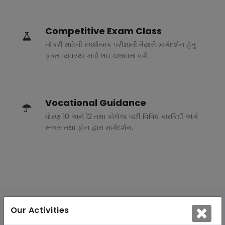
Competitive Exam Class
નોકરી માટેની સ્પર્ધાત્મક પરીક્ષાની તૈયારી માર્ગદર્શન હેતુ
ફક્ત વ્યવસ્થા ખર્ચ લઇ ચલાવતા વર્ગ.
Vocational Guidance
ધોરણ 10 અને 12 તથા કોલેજ પછી વિવિધ કારકિર્દી અંગે
રૂબરુ તથા ફોન દ્વારા માર્ગદર્શન.
Our Activities