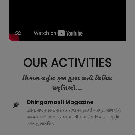
OUR ACTIVITIES
વિકાસ વર્તુળ ટ્રસ્ટ દ્વારા થતી વિવિધ
પ્રવૃત્તિઓ...
Dhingamasti Magazine
જ્ઞાન, રાષ્ટ્રપ્રેમ, સંસ્કાર તથા સાહસથી ભરપૂર, બાળકોને
ગમ્મત સાથે જ્ઞાન પ્રાપ્ત કરાવી માનસિક વિકાસમાં વૃદ્ધિ
કરાવતું સામયિક.