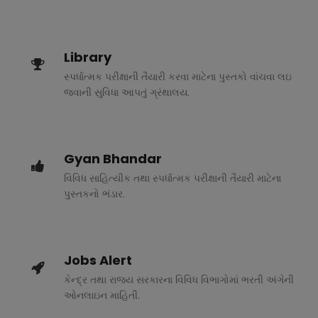
Library
સ્પર્ધાત્મક પરીક્ષાની તૈયારી કરવા માટેના પુસ્તકો વાંચવા લઇ
જવાની સુવિધા આપતું ગ્રંથાલય.
Gyan Bhandar
વિવિધ સાહિત્યીક તથા સ્પર્ધાત્મક પરીક્ષાની તૈયારી માટેના
પુસ્તકનો ભંડાર.
Jobs Alert
કેન્દ્ર તથા રાજ્ય સરકારના વિવિધ વિભાગોમાં ભરતી અંગેની
ઓનલાઇન માહિતી.