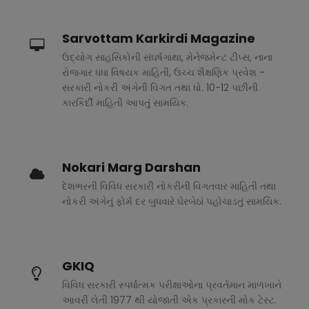
Sarvottam Karkirdi Magazine
ઉદ્યોગ સાહસિકોની સંઘર્ષગાથા, મેનેજમેન્ટ ટીપ્સ, નાના
રોજગાર ધંધા વિષયક માહિતી, ઉચ્ચ શૈક્ષણિક પ્રવેશ -
સરકારી નોકરી અંગેની વિગત તથા ધો. 10-12 પછીની
કારકિર્દી માહિતી આપતું સામયિક.
Nokari Marg Darshan
દેશભરની વિવિધ સરકારી નોકરીની વિગતવાર માહિતી તથા
નોકરી અંગેનું ફોર્મ દર બુધવારે ઘેરબેઠાં પહોચાડતું સામયિક.
GKIQ
વિવિધ સરકારી સ્પર્ધાત્મક પરીક્ષાઓના પ્રવર્તમાન માળખાને
આવરી લેતી 1977 થી યોજાતી એક પ્રકારની મોક ટેસ્ટ.