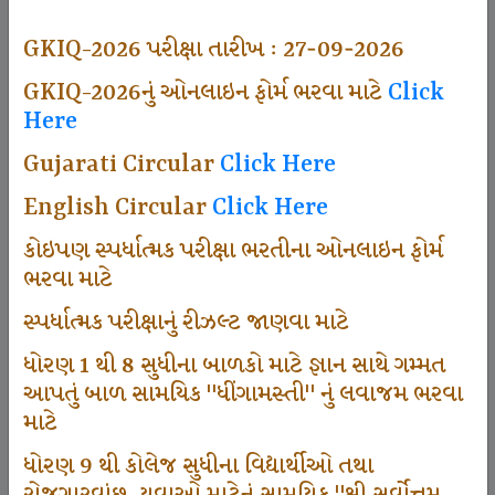
497
GKIQ-2026 પરીક્ષા તારીખ : 27-09-2026
GKIQ-2026નું ઓનલાઇન ફોર્મ ભરવા માટે
Click
Here
Dhingamasti Subscription
Gujarati Circular
Click Here
666
English Circular
Click Here
કોઇપણ સ્પર્ધાત્મક પરીક્ષા ભરતીના ઓનલાઇન ફોર્મ
ભરવા માટે
Sarvottam Karkirdi Subscripton
સ્પર્ધાત્મક પરીક્ષાનું રીઝલ્ટ જાણવા માટે
ધોરણ 1 થી 8 સુધીના બાળકો માટે જ્ઞાન સાથે ગમ્મત
1000
આપતું બાળ સામયિક "ધીંગામસ્તી" નું લવાજમ ભરવા
માટે
ધોરણ 9 થી કોલેજ સુધીના વિદ્યાર્થીઓ તથા
Participate School In GKIQ