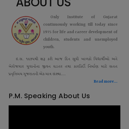
ABOUT US
Only Institute of Gujarat
continuously working till today since
1975 for life and career development of
children, students and unemployed
youth.
ઇ.સ. ૧૯૭૫થી શરૂ કરી આજ દિન સુધી બાળકો વિદ્યાર્થીઓ અને
બેરોજગાર યુવાનોના જીવન ઘડતર તથા કારકિર્દી નિર્માણ માટે સતત
પ્રવૃત્તિમય ગુજરાતની એક માત્ર સંસ્થા....
Read more...
P.M. Speaking About Us