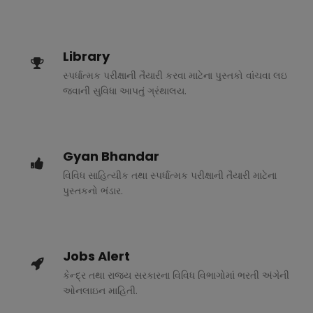
Library
સ્પર્ધાત્મક પરીક્ષાની તૈયારી કરવા માટેના પુસ્તકો વાંચવા લઇ
જવાની સુવિધા આપતું ગ્રંથાલય.
Gyan Bhandar
વિવિધ સાહિત્યીક તથા સ્પર્ધાત્મક પરીક્ષાની તૈયારી માટેના
પુસ્તકનો ભંડાર.
Jobs Alert
કેન્દ્ર તથા રાજ્ય સરકારના વિવિધ વિભાગોમાં ભરતી અંગેની
ઓનલાઇન માહિતી.