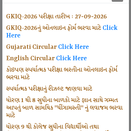
500
GKIQ-2026 પરીક્ષા તારીખ : 27-09-2026
GKIQ-2026નું ઓનલાઇન ફોર્મ ભરવા માટે
Click
Dhingamasti Subscription
Here
Gujarati Circular
Click Here
671
English Circular
Click Here
કોઇપણ સ્પર્ધાત્મક પરીક્ષા ભરતીના ઓનલાઇન ફોર્મ
ભરવા માટે
Sarvottam Karkirdi Subscripton
સ્પર્ધાત્મક પરીક્ષાનું રીઝલ્ટ જાણવા માટે
ધોરણ 1 થી 8 સુધીના બાળકો માટે જ્ઞાન સાથે ગમ્મત
1000
આપતું બાળ સામયિક "ધીંગામસ્તી" નું લવાજમ ભરવા
માટે
ધોરણ 9 થી કોલેજ સુધીના વિદ્યાર્થીઓ તથા
Participate School In GKIQ