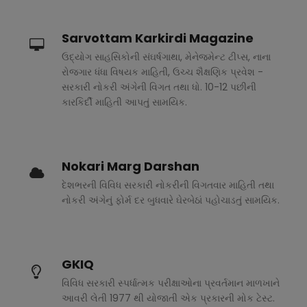
Sarvottam Karkirdi Magazine
ઉદ્યોગ સાહસિકોની સંઘર્ષગાથા, મેનેજમેન્ટ ટીપ્સ, નાના
રોજગાર ધંધા વિષયક માહિતી, ઉચ્ચ શૈક્ષણિક પ્રવેશ -
સરકારી નોકરી અંગેની વિગત તથા ધો. 10-12 પછીની
કારકિર્દી માહિતી આપતું સામયિક.
Nokari Marg Darshan
દેશભરની વિવિધ સરકારી નોકરીની વિગતવાર માહિતી તથા
નોકરી અંગેનું ફોર્મ દર બુધવારે ઘેરબેઠાં પહોચાડતું સામયિક.
GKIQ
વિવિધ સરકારી સ્પર્ધાત્મક પરીક્ષાઓના પ્રવર્તમાન માળખાને
આવરી લેતી 1977 થી યોજાતી એક પ્રકારની મોક ટેસ્ટ.