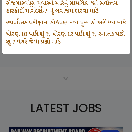
રોજગારવાંછુ, યુવાઓ માટેનું સામયિક "શ્રી સર્વોત્તમ
કારકીર્દી માર્ગદર્શન" નું લવાજમ ભરવા માટે
125000
સ્પર્ધાત્મક પરીક્ષાના કોઇપણ નવા પુસ્તકો ખરીદવા માટે
ધોરણ 10 પછી શું ?, ધોરણ 12 પછી શું ?, સ્નાતક પછી
શું ? વગરે જેવા પ્રશ્નો માટે
Number Of Student In GKIQ
LATEST JOBS