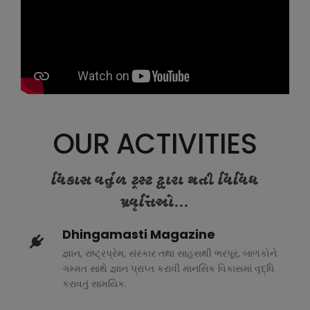
OUR ACTIVITIES
વિકાસ વર્તુળ ટ્રસ્ટ દ્વારા થતી વિવિધ
પ્રવૃત્તિઓ...
Dhingamasti Magazine
જ્ઞાન, રાષ્ટ્રપ્રેમ, સંસ્કાર તથા સાહસથી ભરપૂર, બાળકોને
ગમ્મત સાથે જ્ઞાન પ્રાપ્ત કરાવી માનસિક વિકાસમાં વૃદ્ધિ
કરાવતું સામયિક.