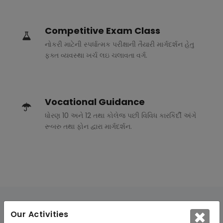
Competitive Exam Class
નોકરી માટેની સ્પર્ધાત્મક પરીક્ષાની તૈયારી માર્ગદર્શન હેતુ
ફક્ત વ્યવસ્થા ખર્ચ લઇ ચલાવતા વર્ગ.
Vocational Guidance
ધોરણ 10 અને 12 તથા કોલેજ પછી વિવિધ કારકિર્દી અંગે
રૂબરુ તથા ફોન દ્વારા માર્ગદર્શન.
Our Activities