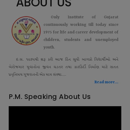
ABOUT US
Only Institute of Gujarat
continuously working till today since
1975 for life and career development of
children, students and unemployed
youth.
ઇ.સ. ૧૯૭૫થી શરૂ કરી આજ દિન સુધી બાળકો વિદ્યાર્થીઓ અને
બેરોજગાર યુવાનોના જીવન ઘડતર તથા કારકિર્દી નિર્માણ માટે સતત
પ્રવૃત્તિમય ગુજરાતની એક માત્ર સંસ્થા....
Read more...
P.M. Speaking About Us