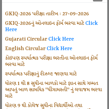
500
GKIQ-2026 પરીક્ષા તારીખ : 27-09-2026
GKIQ-2026નું ઓનલાઇન ફોર્મ ભરવા માટે
Click
Dhingamasti Subscription
Here
Gujarati Circular
Click Here
671
English Circular
Click Here
કોઇપણ સ્પર્ધાત્મક પરીક્ષા ભરતીના ઓનલાઇન ફોર્મ
ભરવા માટે
Sarvottam Karkirdi Subscripton
સ્પર્ધાત્મક પરીક્ષાનું રીઝલ્ટ જાણવા માટે
ધોરણ 1 થી 8 સુધીના બાળકો માટે જ્ઞાન સાથે ગમ્મત
1000
આપતું બાળ સામયિક "ધીંગામસ્તી" નું લવાજમ ભરવા
માટે
ધોરણ 9 થી કોલેજ સુધીના વિદ્યાર્થીઓ તથા
Participate School In GKIQ