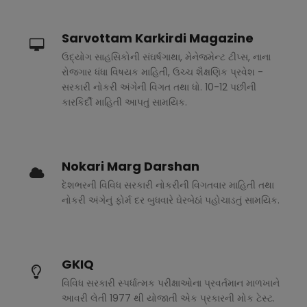
Sarvottam Karkirdi Magazine
ઉદ્યોગ સાહસિકોની સંઘર્ષગાથા, મેનેજમેન્ટ ટીપ્સ, નાના
રોજગાર ધંધા વિષયક માહિતી, ઉચ્ચ શૈક્ષણિક પ્રવેશ -
સરકારી નોકરી અંગેની વિગત તથા ધો. 10-12 પછીની
કારકિર્દી માહિતી આપતું સામયિક.
Nokari Marg Darshan
દેશભરની વિવિધ સરકારી નોકરીની વિગતવાર માહિતી તથા
નોકરી અંગેનું ફોર્મ દર બુધવારે ઘેરબેઠાં પહોચાડતું સામયિક.
GKIQ
વિવિધ સરકારી સ્પર્ધાત્મક પરીક્ષાઓના પ્રવર્તમાન માળખાને
આવરી લેતી 1977 થી યોજાતી એક પ્રકારની મોક ટેસ્ટ.