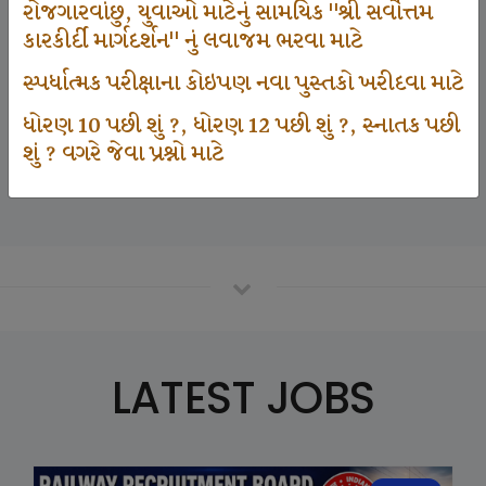
રોજગારવાંછુ, યુવાઓ માટેનું સામયિક "શ્રી સર્વોત્તમ
કારકીર્દી માર્ગદર્શન" નું લવાજમ ભરવા માટે
125000
સ્પર્ધાત્મક પરીક્ષાના કોઇપણ નવા પુસ્તકો ખરીદવા માટે
ધોરણ 10 પછી શું ?, ધોરણ 12 પછી શું ?, સ્નાતક પછી
શું ? વગરે જેવા પ્રશ્નો માટે
Number Of Student In GKIQ
LATEST JOBS