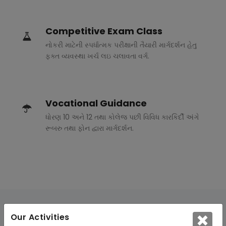
Competitive Exam Class
નોકરી માટેની સ્પર્ધાત્મક પરીક્ષાની તૈયારી માર્ગદર્શન હેતુ
ફક્ત વ્યવસ્થા ખર્ચ લઇ ચલાવતા વર્ગ.
Vocational Guidance
ધોરણ 10 અને 12 તથા કોલેજ પછી વિવિધ કારકિર્દી અંગે
રૂબરુ તથા ફોન દ્વારા માર્ગદર્શન.
Our Activities