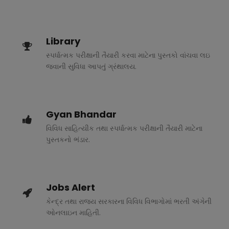
Library
સ્પર્ધાત્મક પરીક્ષાની તૈયારી કરવા માટેના પુસ્તકો વાંચવા લઇ
જવાની સુવિધા આપતું ગ્રંથાલય.
Gyan Bhandar
વિવિધ સાહિત્યીક તથા સ્પર્ધાત્મક પરીક્ષાની તૈયારી માટેના
પુસ્તકનો ભંડાર.
Jobs Alert
કેન્દ્ર તથા રાજ્ય સરકારના વિવિધ વિભાગોમાં ભરતી અંગેની
ઓનલાઇન માહિતી.