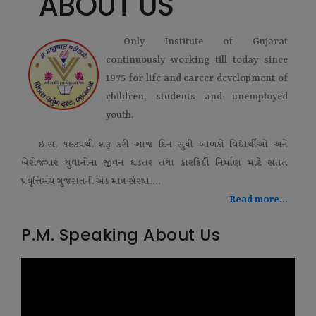
ABOUT US
Only Institute of Gujarat
continuously working till today since
1975 for life and career development of
children, students and unemployed
youth.
ઇ.સ. ૧૯૭૫થી શરૂ કરી આજ દિન સુધી બાળકો વિદ્યાર્થીઓ અને
બેરોજગાર યુવાનોના જીવન ઘડતર તથા કારકિર્દી નિર્માણ માટે સતત
પ્રવૃત્તિમય ગુજરાતની એક માત્ર સંસ્થા....
Read more...
P.M. Speaking About Us