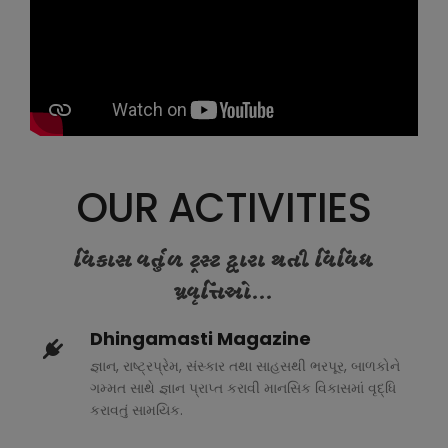
OUR ACTIVITIES
વિકાસ વર્તુળ ટ્રસ્ટ દ્વારા થતી વિવિધ
પ્રવૃત્તિઓ...
Dhingamasti Magazine
જ્ઞાન, રાષ્ટ્રપ્રેમ, સંસ્કાર તથા સાહસથી ભરપૂર, બાળકોને
ગમ્મત સાથે જ્ઞાન પ્રાપ્ત કરાવી માનસિક વિકાસમાં વૃદ્ધિ
કરાવતું સામયિક.