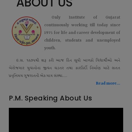
ABOUT US
Only Institute of Gujarat
continuously working till today since
1975 for life and career development of
children, students and unemployed
youth.
ઇ.સ. ૧૯૭૫થી શરૂ કરી આજ દિન સુધી બાળકો વિદ્યાર્થીઓ અને
બેરોજગાર યુવાનોના જીવન ઘડતર તથા કારકિર્દી નિર્માણ માટે સતત
પ્રવૃત્તિમય ગુજરાતની એક માત્ર સંસ્થા....
Read more...
P.M. Speaking About Us