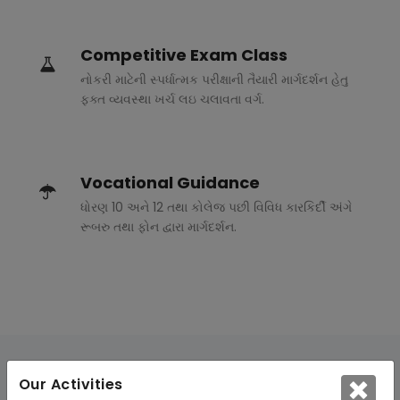
Competitive Exam Class
નોકરી માટેની સ્પર્ધાત્મક પરીક્ષાની તૈયારી માર્ગદર્શન હેતુ
ફક્ત વ્યવસ્થા ખર્ચ લઇ ચલાવતા વર્ગ.
Vocational Guidance
ધોરણ 10 અને 12 તથા કોલેજ પછી વિવિધ કારકિર્દી અંગે
રૂબરુ તથા ફોન દ્વારા માર્ગદર્શન.
Our Activities