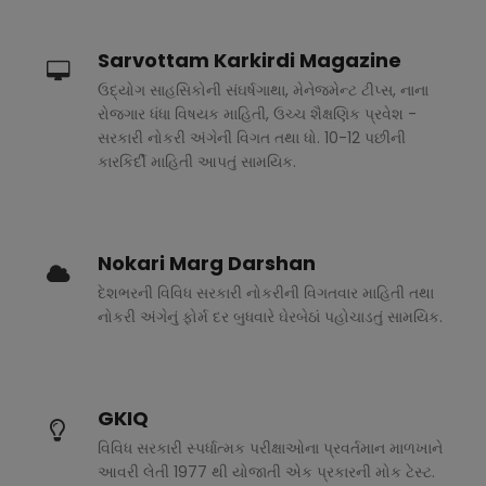
Sarvottam Karkirdi Magazine
ઉદ્યોગ સાહસિકોની સંઘર્ષગાથા, મેનેજમેન્ટ ટીપ્સ, નાના
રોજગાર ધંધા વિષયક માહિતી, ઉચ્ચ શૈક્ષણિક પ્રવેશ -
સરકારી નોકરી અંગેની વિગત તથા ધો. 10-12 પછીની
કારકિર્દી માહિતી આપતું સામયિક.
Nokari Marg Darshan
દેશભરની વિવિધ સરકારી નોકરીની વિગતવાર માહિતી તથા
નોકરી અંગેનું ફોર્મ દર બુધવારે ઘેરબેઠાં પહોચાડતું સામયિક.
GKIQ
વિવિધ સરકારી સ્પર્ધાત્મક પરીક્ષાઓના પ્રવર્તમાન માળખાને
આવરી લેતી 1977 થી યોજાતી એક પ્રકારની મોક ટેસ્ટ.