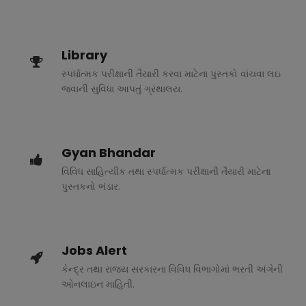
Library
સ્પર્ધાત્મક પરીક્ષાની તૈયારી કરવા માટેના પુસ્તકો વાંચવા લઇ
જવાની સુવિધા આપતું ગ્રંથાલય.
Gyan Bhandar
વિવિધ સાહિત્યીક તથા સ્પર્ધાત્મક પરીક્ષાની તૈયારી માટેના
પુસ્તકનો ભંડાર.
Jobs Alert
કેન્દ્ર તથા રાજ્ય સરકારના વિવિધ વિભાગોમાં ભરતી અંગેની
ઓનલાઇન માહિતી.