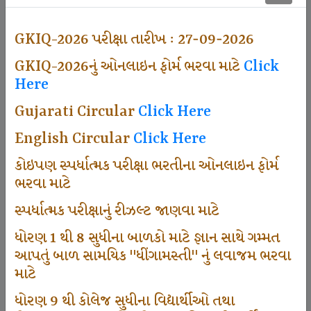
497
GKIQ-2026 પરીક્ષા તારીખ : 27-09-2026
GKIQ-2026નું ઓનલાઇન ફોર્મ ભરવા માટે
Click
Dhingamasti Subscription
Here
Gujarati Circular
Click Here
666
English Circular
Click Here
કોઇપણ સ્પર્ધાત્મક પરીક્ષા ભરતીના ઓનલાઇન ફોર્મ
ભરવા માટે
Sarvottam Karkirdi Subscripton
સ્પર્ધાત્મક પરીક્ષાનું રીઝલ્ટ જાણવા માટે
ધોરણ 1 થી 8 સુધીના બાળકો માટે જ્ઞાન સાથે ગમ્મત
1000
આપતું બાળ સામયિક "ધીંગામસ્તી" નું લવાજમ ભરવા
માટે
ધોરણ 9 થી કોલેજ સુધીના વિદ્યાર્થીઓ તથા
Participate School In GKIQ