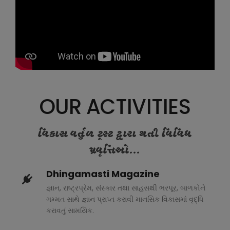
OUR ACTIVITIES
વિકાસ વર્તુળ ટ્રસ્ટ દ્વારા થતી વિવિધ
પ્રવૃત્તિઓ...
Dhingamasti Magazine
જ્ઞાન, રાષ્ટ્રપ્રેમ, સંસ્કાર તથા સાહસથી ભરપૂર, બાળકોને
ગમ્મત સાથે જ્ઞાન પ્રાપ્ત કરાવી માનસિક વિકાસમાં વૃદ્ધિ
કરાવતું સામયિક.