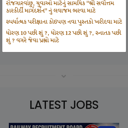
રોજગારવાંછુ, યુવાઓ માટેનું સામયિક "શ્રી સર્વોત્તમ
કારકીર્દી માર્ગદર્શન" નું લવાજમ ભરવા માટે
125000
સ્પર્ધાત્મક પરીક્ષાના કોઇપણ નવા પુસ્તકો ખરીદવા માટે
ધોરણ 10 પછી શું ?, ધોરણ 12 પછી શું ?, સ્નાતક પછી
શું ? વગરે જેવા પ્રશ્નો માટે
Number Of Student In GKIQ
LATEST JOBS