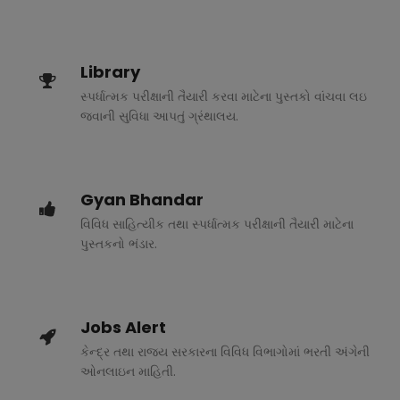
Library
સ્પર્ધાત્મક પરીક્ષાની તૈયારી કરવા માટેના પુસ્તકો વાંચવા લઇ
જવાની સુવિધા આપતું ગ્રંથાલય.
Gyan Bhandar
વિવિધ સાહિત્યીક તથા સ્પર્ધાત્મક પરીક્ષાની તૈયારી માટેના
પુસ્તકનો ભંડાર.
Jobs Alert
કેન્દ્ર તથા રાજ્ય સરકારના વિવિધ વિભાગોમાં ભરતી અંગેની
ઓનલાઇન માહિતી.