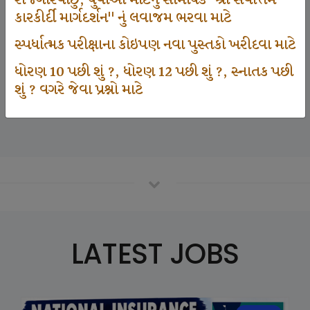
રોજગારવાંછુ, યુવાઓ માટેનું સામયિક "શ્રી સર્વોત્તમ
કારકીર્દી માર્ગદર્શન" નું લવાજમ ભરવા માટે
સ્પર્ધાત્મક પરીક્ષાના કોઇપણ નવા પુસ્તકો ખરીદવા માટે
125000
ધોરણ 10 પછી શું ?, ધોરણ 12 પછી શું ?, સ્નાતક પછી
શું ? વગરે જેવા પ્રશ્નો માટે
Number Of Student In GKIQ
LATEST JOBS