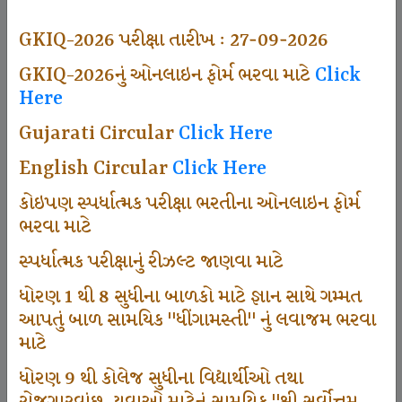
494
GKIQ-2026 પરીક્ષા તારીખ : 27-09-2026
GKIQ-2026નું ઓનલાઇન ફોર્મ ભરવા માટે
Click
Here
Dhingamasti Subscription
Gujarati Circular
Click Here
665
English Circular
Click Here
કોઇપણ સ્પર્ધાત્મક પરીક્ષા ભરતીના ઓનલાઇન ફોર્મ
ભરવા માટે
Sarvottam Karkirdi Subscripton
સ્પર્ધાત્મક પરીક્ષાનું રીઝલ્ટ જાણવા માટે
ધોરણ 1 થી 8 સુધીના બાળકો માટે જ્ઞાન સાથે ગમ્મત
1000
આપતું બાળ સામયિક "ધીંગામસ્તી" નું લવાજમ ભરવા
માટે
ધોરણ 9 થી કોલેજ સુધીના વિદ્યાર્થીઓ તથા
Participate School In GKIQ