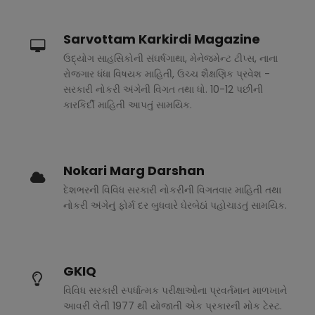
Sarvottam Karkirdi Magazine
ઉદ્યોગ સાહસિકોની સંઘર્ષગાથા, મેનેજમેન્ટ ટીપ્સ, નાના
રોજગાર ધંધા વિષયક માહિતી, ઉચ્ચ શૈક્ષણિક પ્રવેશ -
સરકારી નોકરી અંગેની વિગત તથા ધો. 10-12 પછીની
કારકિર્દી માહિતી આપતું સામયિક.
Nokari Marg Darshan
દેશભરની વિવિધ સરકારી નોકરીની વિગતવાર માહિતી તથા
નોકરી અંગેનું ફોર્મ દર બુધવારે ઘેરબેઠાં પહોચાડતું સામયિક.
GKIQ
વિવિધ સરકારી સ્પર્ધાત્મક પરીક્ષાઓના પ્રવર્તમાન માળખાને
આવરી લેતી 1977 થી યોજાતી એક પ્રકારની મોક ટેસ્ટ.