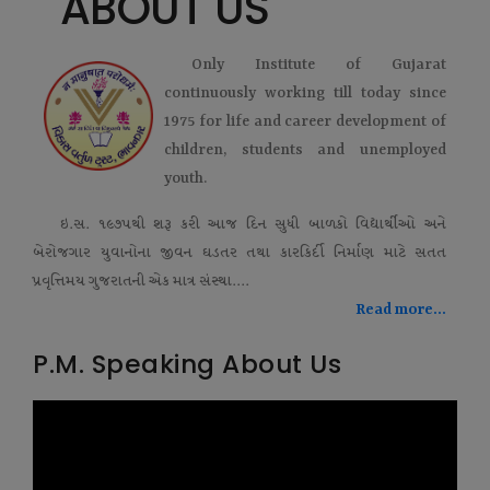
ABOUT US
Only Institute of Gujarat
continuously working till today since
1975 for life and career development of
children, students and unemployed
youth.
ઇ.સ. ૧૯૭૫થી શરૂ કરી આજ દિન સુધી બાળકો વિદ્યાર્થીઓ અને
બેરોજગાર યુવાનોના જીવન ઘડતર તથા કારકિર્દી નિર્માણ માટે સતત
પ્રવૃત્તિમય ગુજરાતની એક માત્ર સંસ્થા....
Read more...
P.M. Speaking About Us