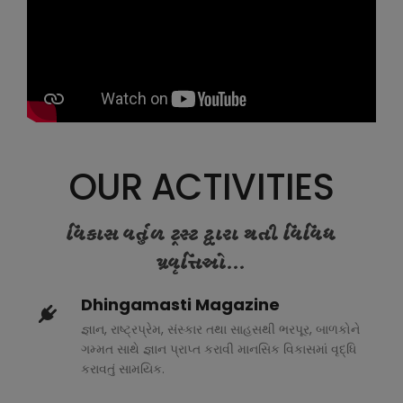
OUR ACTIVITIES
વિકાસ વર્તુળ ટ્રસ્ટ દ્વારા થતી વિવિધ
પ્રવૃત્તિઓ...
Dhingamasti Magazine
જ્ઞાન, રાષ્ટ્રપ્રેમ, સંસ્કાર તથા સાહસથી ભરપૂર, બાળકોને
ગમ્મત સાથે જ્ઞાન પ્રાપ્ત કરાવી માનસિક વિકાસમાં વૃદ્ધિ
કરાવતું સામયિક.