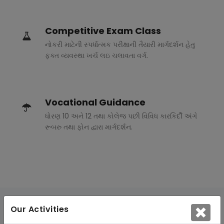
Competitive Exam Class
નોકરી માટેની સ્પર્ધાત્મક પરીક્ષાની તૈયારી માર્ગદર્શન હેતુ
ફક્ત વ્યવસ્થા ખર્ચ લઇ ચલાવતા વર્ગ.
Vocational Guidance
ધોરણ 10 અને 12 તથા કોલેજ પછી વિવિધ કારકિર્દી અંગે
રૂબરુ તથા ફોન દ્વારા માર્ગદર્શન.
Our Activities