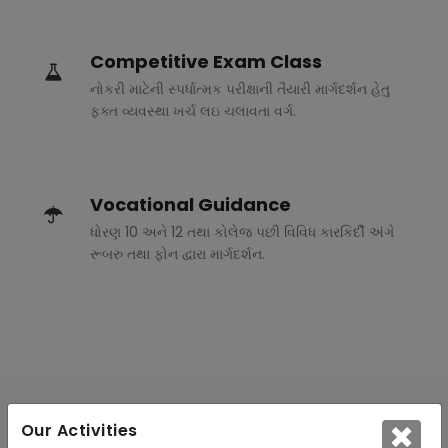
Competitive Exam Class
નોકરી માટેની સ્પર્ધાત્મક પરીક્ષાની તૈયારી માર્ગદર્શન હેતુ
ફક્ત વ્યવસ્થા ખર્ચ લઇ ચલાવતા વર્ગ.
Vocational Guidance
ધોરણ 10 અને 12 તથા કોલેજ પછી વિવિધ કારકિર્દી અંગે
રૂબરુ તથા ફોન દ્વારા માર્ગદર્શન.
Our Activities