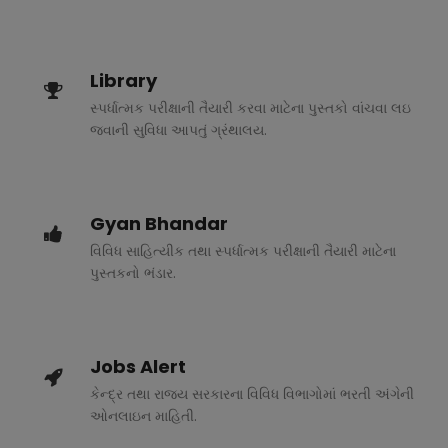
Library
સ્પર્ધાત્મક પરીક્ષાની તૈયારી કરવા માટેના પુસ્તકો વાંચવા લઇ
જવાની સુવિધા આપતું ગ્રંથાલય.
Gyan Bhandar
વિવિધ સાહિત્યીક તથા સ્પર્ધાત્મક પરીક્ષાની તૈયારી માટેના
પુસ્તકનો ભંડાર.
Jobs Alert
કેન્દ્ર તથા રાજ્ય સરકારના વિવિધ વિભાગોમાં ભરતી અંગેની
ઓનલાઇન માહિતી.