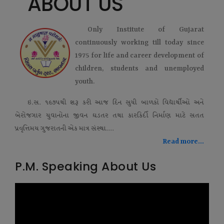
ABOUT US
Only Institute of Gujarat
continuously working till today since
1975 for life and career development of
children, students and unemployed
youth.
ઇ.સ. ૧૯૭૫થી શરૂ કરી આજ દિન સુધી બાળકો વિદ્યાર્થીઓ અને
બેરોજગાર યુવાનોના જીવન ઘડતર તથા કારકિર્દી નિર્માણ માટે સતત
પ્રવૃત્તિમય ગુજરાતની એક માત્ર સંસ્થા....
Read more...
P.M. Speaking About Us