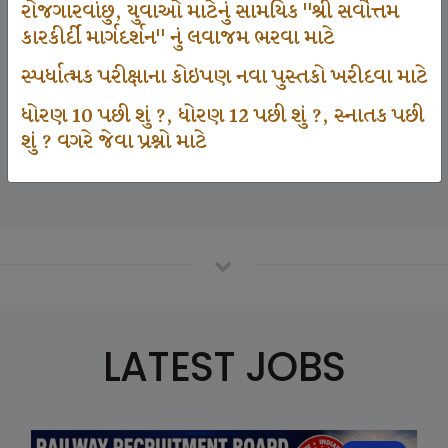
રોજગારવાંછુ, યુવાઓ માટેનું સામયિક "શ્રી સર્વોત્તમ
કારકીર્દી માર્ગદર્શન" નું લવાજમ ભરવા માટે
125000
સ્પર્ધાત્મક પરીક્ષાના કોઇપણ નવા પુસ્તકો ખરીદવા માટે
ધોરણ 10 પછી શું ?, ધોરણ 12 પછી શું ?, સ્નાતક પછી
શું ? વગરે જેવા પ્રશ્નો માટે
Number Of Student In GKIQ
LATEST JOBS