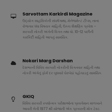
Sarvottam Karkirdi Magazine
ઉદ્યોગ સાહસિકોની સંઘર્ષગાથા, મેનેજમેન્ટ ટીપ્સ, નાના
રોજગાર ધંધા વિષયક માહિતી, ઉચ્ચ શૈક્ષણિક પ્રવેશ -
સરકારી નોકરી અંગેની વિગત તથા ધો. 10-12 પછીની
કારકિર્દી માહિતી આપતું સામયિક.
Nokari Marg Darshan
દેશભરની વિવિધ સરકારી નોકરીની વિગતવાર માહિતી તથા
નોકરી અંગેનું ફોર્મ દર બુધવારે ઘેરબેઠાં પહોચાડતું સામયિક.
GKIQ
વિવિધ સરકારી સ્પર્ધાત્મક પરીક્ષાઓના પ્રવર્તમાન માળખાને
આવરી લેતી 1977 થી યોજાતી એક પ્રકારની મોક ટેસ્ટ.