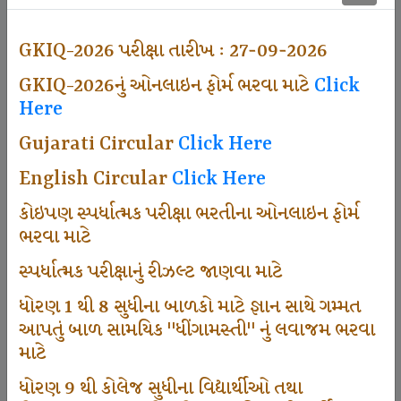
500
GKIQ-2026 પરીક્ષા તારીખ : 27-09-2026
GKIQ-2026નું ઓનલાઇન ફોર્મ ભરવા માટે
Click
Dhingamasti Subscription
Here
Gujarati Circular
Click Here
671
English Circular
Click Here
કોઇપણ સ્પર્ધાત્મક પરીક્ષા ભરતીના ઓનલાઇન ફોર્મ
ભરવા માટે
Sarvottam Karkirdi Subscripton
સ્પર્ધાત્મક પરીક્ષાનું રીઝલ્ટ જાણવા માટે
ધોરણ 1 થી 8 સુધીના બાળકો માટે જ્ઞાન સાથે ગમ્મત
1000
આપતું બાળ સામયિક "ધીંગામસ્તી" નું લવાજમ ભરવા
માટે
ધોરણ 9 થી કોલેજ સુધીના વિદ્યાર્થીઓ તથા
Participate School In GKIQ