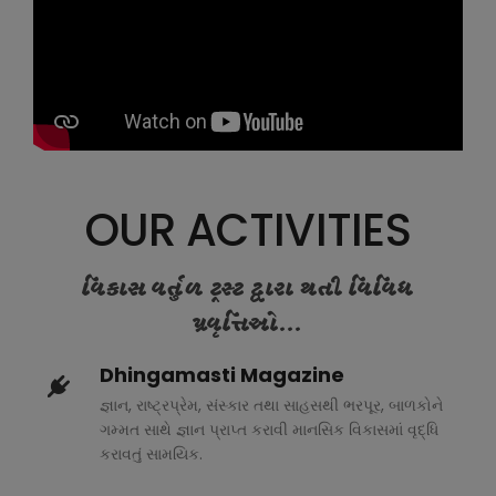
OUR ACTIVITIES
વિકાસ વર્તુળ ટ્રસ્ટ દ્વારા થતી વિવિધ
પ્રવૃત્તિઓ...
Dhingamasti Magazine
જ્ઞાન, રાષ્ટ્રપ્રેમ, સંસ્કાર તથા સાહસથી ભરપૂર, બાળકોને
ગમ્મત સાથે જ્ઞાન પ્રાપ્ત કરાવી માનસિક વિકાસમાં વૃદ્ધિ
કરાવતું સામયિક.