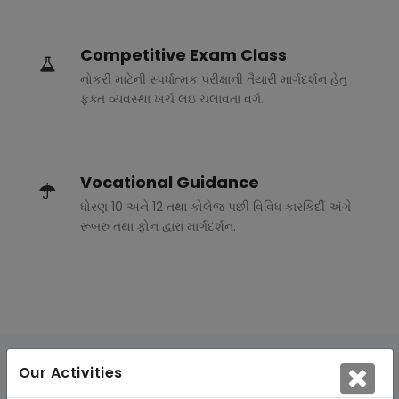
Competitive Exam Class
નોકરી માટેની સ્પર્ધાત્મક પરીક્ષાની તૈયારી માર્ગદર્શન હેતુ
ફક્ત વ્યવસ્થા ખર્ચ લઇ ચલાવતા વર્ગ.
Vocational Guidance
ધોરણ 10 અને 12 તથા કોલેજ પછી વિવિધ કારકિર્દી અંગે
રૂબરુ તથા ફોન દ્વારા માર્ગદર્શન.
Our Activities