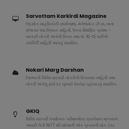
Sarvottam Karkirdi Magazine
ઉદ્યોગ સાહસિકોની સંઘર્ષગાથા, મેનેજમેન્ટ ટીપ્સ, નાના
રોજગાર ધંધા વિષયક માહિતી, ઉચ્ચ શૈક્ષણિક પ્રવેશ -
સરકારી નોકરી અંગેની વિગત તથા ધો. 10-12 પછીની
કારકિર્દી માહિતી આપતું સામયિક.
Nokari Marg Darshan
દેશભરની વિવિધ સરકારી નોકરીની વિગતવાર માહિતી તથા
નોકરી અંગેનું ફોર્મ દર બુધવારે ઘેરબેઠાં પહોચાડતું સામયિક.
GKIQ
વિવિધ સરકારી સ્પર્ધાત્મક પરીક્ષાઓના પ્રવર્તમાન માળખાને
આવરી લેતી 1977 થી યોજાતી એક પ્રકારની મોક ટેસ્ટ.