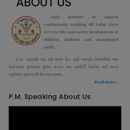
ABOUT US
Only Institute of Gujarat
continuously working till today since
1975 for life and career development of
children, students and unemployed
youth.
ઇ.સ. ૧૯૭૫થી શરૂ કરી આજ દિન સુધી બાળકો વિદ્યાર્થીઓ અને
બેરોજગાર યુવાનોના જીવન ઘડતર તથા કારકિર્દી નિર્માણ માટે સતત
પ્રવૃત્તિમય ગુજરાતની એક માત્ર સંસ્થા....
Read more...
P.M. Speaking About Us