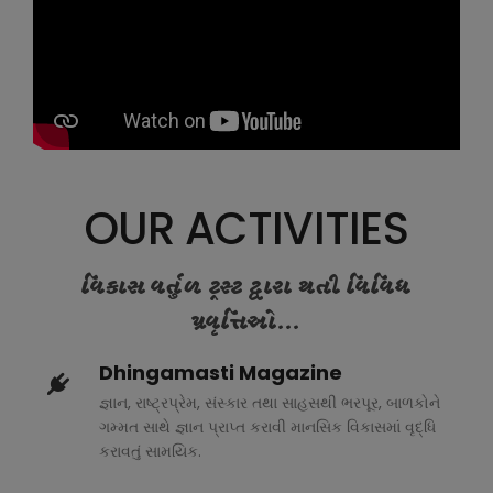
OUR ACTIVITIES
વિકાસ વર્તુળ ટ્રસ્ટ દ્વારા થતી વિવિધ
પ્રવૃત્તિઓ...
Dhingamasti Magazine
જ્ઞાન, રાષ્ટ્રપ્રેમ, સંસ્કાર તથા સાહસથી ભરપૂર, બાળકોને
ગમ્મત સાથે જ્ઞાન પ્રાપ્ત કરાવી માનસિક વિકાસમાં વૃદ્ધિ
કરાવતું સામયિક.