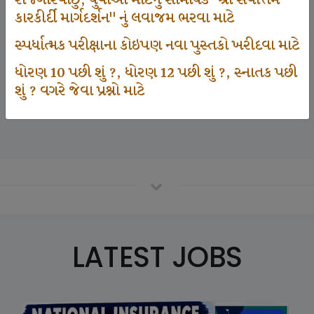
રોજગારવાંછુ, યુવાઓ માટેનું સામયિક "શ્રી સર્વોત્તમ
કારકીર્દી માર્ગદર્શન" નું લવાજમ ભરવા માટે
સ્પર્ધાત્મક પરીક્ષાના કોઇપણ નવા પુસ્તકો ખરીદવા માટે
125000
ધોરણ 10 પછી શું ?, ધોરણ 12 પછી શું ?, સ્નાતક પછી
શું ? વગરે જેવા પ્રશ્નો માટે
Number Of Student In GKIQ
LATEST JOBS