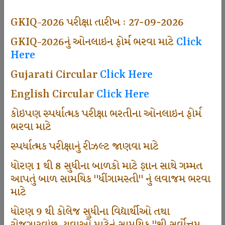
492
GKIQ-2026 પરીક્ષા તારીખ : 27-09-2026
GKIQ-2026નું ઓનલાઇન ફોર્મ ભરવા માટે
Click
Here
Dhingamasti Subscription
Gujarati Circular
Click Here
665
English Circular
Click Here
કોઇપણ સ્પર્ધાત્મક પરીક્ષા ભરતીના ઓનલાઇન ફોર્મ
ભરવા માટે
Sarvottam Karkirdi Subscripton
સ્પર્ધાત્મક પરીક્ષાનું રીઝલ્ટ જાણવા માટે
ધોરણ 1 થી 8 સુધીના બાળકો માટે જ્ઞાન સાથે ગમ્મત
1000
આપતું બાળ સામયિક "ધીંગામસ્તી" નું લવાજમ ભરવા
માટે
ધોરણ 9 થી કોલેજ સુધીના વિદ્યાર્થીઓ તથા
Participate School In GKIQ