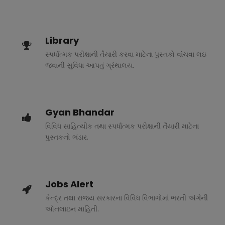
Library
સ્પર્ધાત્મક પરીક્ષાની તૈયારી કરવા માટેના પુસ્તકો વાંચવા લઇ
જવાની સુવિધા આપતું ગ્રંથાલય.
Gyan Bhandar
વિવિધ સાહિત્યીક તથા સ્પર્ધાત્મક પરીક્ષાની તૈયારી માટેના
પુસ્તકનો ભંડાર.
Jobs Alert
કેન્દ્ર તથા રાજ્ય સરકારના વિવિધ વિભાગોમાં ભરતી અંગેની
ઓનલાઇન માહિતી.