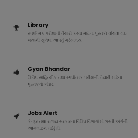
Library
સ્પર્ધાત્મક પરીક્ષાની તૈયારી કરવા માટેના પુસ્તકો વાંચવા લઇ
જવાની સુવિધા આપતું ગ્રંથાલય.
Gyan Bhandar
વિવિધ સાહિત્યીક તથા સ્પર્ધાત્મક પરીક્ષાની તૈયારી માટેના
પુસ્તકનો ભંડાર.
Jobs Alert
કેન્દ્ર તથા રાજ્ય સરકારના વિવિધ વિભાગોમાં ભરતી અંગેની
ઓનલાઇન માહિતી.