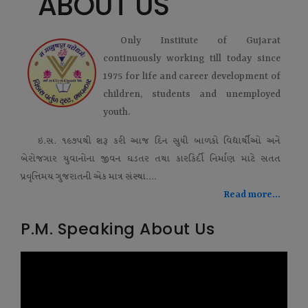
ABOUT US
Only Institute of Gujarat
continuously working till today since
1975 for life and career development of
children, students and unemployed
youth.
ઇ.સ. ૧૯૭૫થી શરૂ કરી આજ દિન સુધી બાળકો વિદ્યાર્થીઓ અને
બેરોજગાર યુવાનોના જીવન ઘડતર તથા કારકિર્દી નિર્માણ માટે સતત
પ્રવૃત્તિમય ગુજરાતની એક માત્ર સંસ્થા....
Read more...
P.M. Speaking About Us