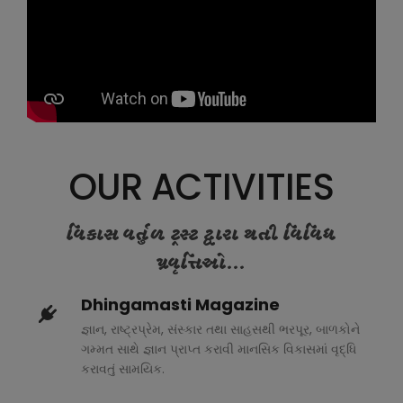
OUR ACTIVITIES
વિકાસ વર્તુળ ટ્રસ્ટ દ્વારા થતી વિવિધ
પ્રવૃત્તિઓ...
Dhingamasti Magazine
જ્ઞાન, રાષ્ટ્રપ્રેમ, સંસ્કાર તથા સાહસથી ભરપૂર, બાળકોને
ગમ્મત સાથે જ્ઞાન પ્રાપ્ત કરાવી માનસિક વિકાસમાં વૃદ્ધિ
કરાવતું સામયિક.