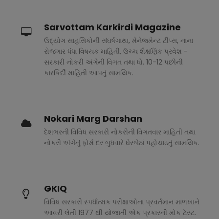
Sarvottam Karkirdi Magazine
ઉદ્યોગ સાહસિકોની સંઘર્ષગાથા, મેનેજમેન્ટ ટીપ્સ, નાના
રોજગાર ધંધા વિષયક માહિતી, ઉચ્ચ શૈક્ષણિક પ્રવેશ -
સરકારી નોકરી અંગેની વિગત તથા ધો. 10-12 પછીની
કારકિર્દી માહિતી આપતું સામયિક.
Nokari Marg Darshan
દેશભરની વિવિધ સરકારી નોકરીની વિગતવાર માહિતી તથા
નોકરી અંગેનું ફોર્મ દર બુધવારે ઘેરબેઠાં પહોચાડતું સામયિક.
GKIQ
વિવિધ સરકારી સ્પર્ધાત્મક પરીક્ષાઓના પ્રવર્તમાન માળખાને
આવરી લેતી 1977 થી યોજાતી એક પ્રકારની મોક ટેસ્ટ.