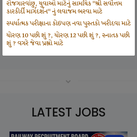
રોજગારવાંછુ, યુવાઓ માટેનું સામયિક "શ્રી સર્વોત્તમ
કારકીર્દી માર્ગદર્શન" નું લવાજમ ભરવા માટે
125000
સ્પર્ધાત્મક પરીક્ષાના કોઇપણ નવા પુસ્તકો ખરીદવા માટે
ધોરણ 10 પછી શું ?, ધોરણ 12 પછી શું ?, સ્નાતક પછી
શું ? વગરે જેવા પ્રશ્નો માટે
Number Of Student In GKIQ
LATEST JOBS