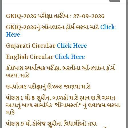
500
GKIQ-2026 પરીક્ષા તારીખ : 27-09-2026
GKIQ-2026નું ઓનલાઇન ફોર્મ ભરવા માટે
Click
Dhingamasti Subscription
Here
Gujarati Circular
Click Here
671
English Circular
Click Here
કોઇપણ સ્પર્ધાત્મક પરીક્ષા ભરતીના ઓનલાઇન ફોર્મ
ભરવા માટે
Sarvottam Karkirdi Subscripton
સ્પર્ધાત્મક પરીક્ષાનું રીઝલ્ટ જાણવા માટે
ધોરણ 1 થી 8 સુધીના બાળકો માટે જ્ઞાન સાથે ગમ્મત
1000
આપતું બાળ સામયિક "ધીંગામસ્તી" નું લવાજમ ભરવા
માટે
ધોરણ 9 થી કોલેજ સુધીના વિદ્યાર્થીઓ તથા
Participate School In GKIQ