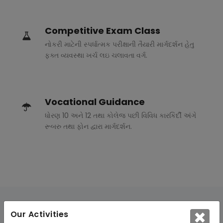
Competitive Exam Class
નોકરી માટેની સ્પર્ધાત્મક પરીક્ષાની તૈયારી માર્ગદર્શન હેતુ
ફક્ત વ્યવસ્થા ખર્ચ લઇ ચલાવતા વર્ગ.
Vocational Guidance
ધોરણ 10 અને 12 તથા કોલેજ પછી વિવિધ કારકિર્દી અંગે
રૂબરુ તથા ફોન દ્વારા માર્ગદર્શન.
Our Activities