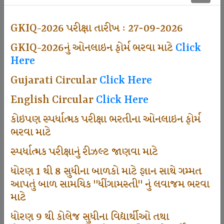
501
GKIQ-2026 પરીક્ષા તારીખ : 27-09-2026
GKIQ-2026નું ઓનલાઇન ફોર્મ ભરવા માટે
Click
Dhingamasti Subscription
Here
Gujarati Circular
Click Here
671
English Circular
Click Here
કોઇપણ સ્પર્ધાત્મક પરીક્ષા ભરતીના ઓનલાઇન ફોર્મ
ભરવા માટે
Sarvottam Karkirdi Subscripton
સ્પર્ધાત્મક પરીક્ષાનું રીઝલ્ટ જાણવા માટે
ધોરણ 1 થી 8 સુધીના બાળકો માટે જ્ઞાન સાથે ગમ્મત
1000
આપતું બાળ સામયિક "ધીંગામસ્તી" નું લવાજમ ભરવા
માટે
ધોરણ 9 થી કોલેજ સુધીના વિદ્યાર્થીઓ તથા
Participate School In GKIQ