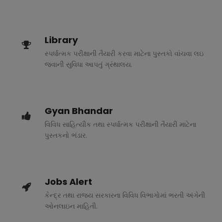
Library
સ્પર્ધાત્મક પરીક્ષાની તૈયારી કરવા માટેના પુસ્તકો વાંચવા લઇ
જવાની સુવિધા આપતું ગ્રંથાલય.
Gyan Bhandar
વિવિધ સાહિત્યીક તથા સ્પર્ધાત્મક પરીક્ષાની તૈયારી માટેના
પુસ્તકનો ભંડાર.
Jobs Alert
કેન્દ્ર તથા રાજ્ય સરકારના વિવિધ વિભાગોમાં ભરતી અંગેની
ઓનલાઇન માહિતી.