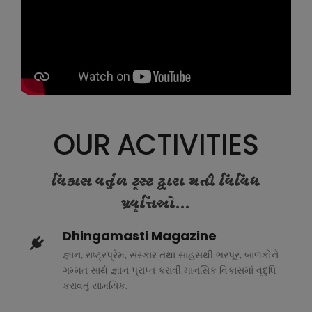
OUR ACTIVITIES
વિકાસ વર્તુળ ટ્રસ્ટ દ્વારા થતી વિવિધ
પ્રવૃત્તિઓ...
Dhingamasti Magazine
જ્ઞાન, રાષ્ટ્રપ્રેમ, સંસ્કાર તથા સાહસથી ભરપૂર, બાળકોને
ગમ્મત સાથે જ્ઞાન પ્રાપ્ત કરાવી માનસિક વિકાસમાં વૃદ્ધિ
કરાવતું સામયિક.