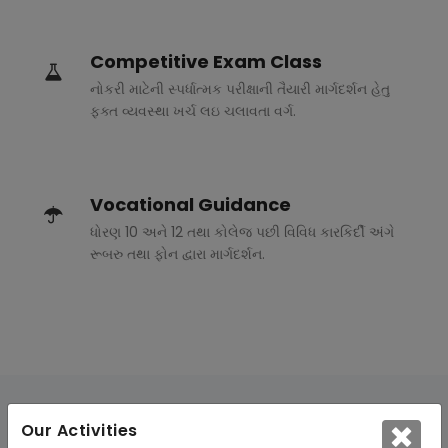
Competitive Exam Class
નોકરી માટેની સ્પર્ધાત્મક પરીક્ષાની તૈયારી માર્ગદર્શન હેતુ
ફક્ત વ્યવસ્થા ખર્ચ લઇ ચલાવતા વર્ગ.
Vocational Guidance
ધોરણ 10 અને 12 તથા કોલેજ પછી વિવિધ કારકિર્દી અંગે
રૂબરુ તથા ફોન દ્વારા માર્ગદર્શન.
Our Activities