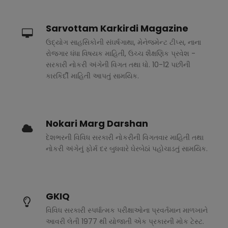
Sarvottam Karkirdi Magazine
ઉદ્યોગ સાહસિકોની સંઘર્ષગાથા, મેનેજમેન્ટ ટીપ્સ, નાના
રોજગાર ધંધા વિષયક માહિતી, ઉચ્ચ શૈક્ષણિક પ્રવેશ -
સરકારી નોકરી અંગેની વિગત તથા ધો. 10-12 પછીની
કારકિર્દી માહિતી આપતું સામયિક.
Nokari Marg Darshan
દેશભરની વિવિધ સરકારી નોકરીની વિગતવાર માહિતી તથા
નોકરી અંગેનું ફોર્મ દર બુધવારે ઘેરબેઠાં પહોચાડતું સામયિક.
GKIQ
વિવિધ સરકારી સ્પર્ધાત્મક પરીક્ષાઓના પ્રવર્તમાન માળખાને
આવરી લેતી 1977 થી યોજાતી એક પ્રકારની મોક ટેસ્ટ.