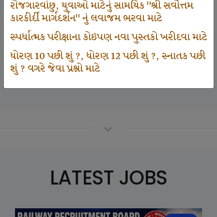
રોજગારવાંછુ, યુવાઓ માટેનું સામયિક "શ્રી સર્વોત્તમ
કારકીર્દી માર્ગદર્શન" નું લવાજમ ભરવા માટે
125000
સ્પર્ધાત્મક પરીક્ષાના કોઇપણ નવા પુસ્તકો ખરીદવા માટે
ધોરણ 10 પછી શું ?, ધોરણ 12 પછી શું ?, સ્નાતક પછી
શું ? વગરે જેવા પ્રશ્નો માટે
Number Of Student In GKIQ
LATEST JOBS