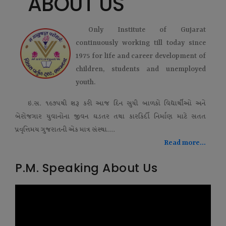
ABOUT US
Only Institute of Gujarat
continuously working till today since
1975 for life and career development of
children, students and unemployed
youth.
ઇ.સ. ૧૯૭૫થી શરૂ કરી આજ દિન સુધી બાળકો વિદ્યાર્થીઓ અને
બેરોજગાર યુવાનોના જીવન ઘડતર તથા કારકિર્દી નિર્માણ માટે સતત
પ્રવૃત્તિમય ગુજરાતની એક માત્ર સંસ્થા....
Read more...
P.M. Speaking About Us