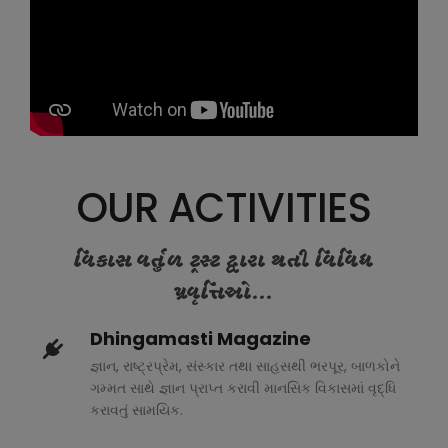
OUR ACTIVITIES
વિકાસ વર્તુળ ટ્રસ્ટ દ્વારા થતી વિવિધ
પ્રવૃત્તિઓ...
Dhingamasti Magazine
જ્ઞાન, રાષ્ટ્રપ્રેમ, સંસ્કાર તથા સાહસથી ભરપૂર, બાળકોને
ગમ્મત સાથે જ્ઞાન પ્રાપ્ત કરાવી માનસિક વિકાસમાં વૃદ્ધિ
કરાવતું સામયિક.