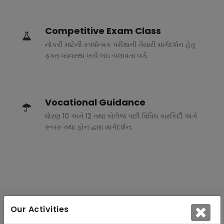
Competitive Exam Class
નોકરી માટેની સ્પર્ધાત્મક પરીક્ષાની તૈયારી માર્ગદર્શન હેતુ
ફક્ત વ્યવસ્થા ખર્ચ લઇ ચલાવતા વર્ગ.
Vocational Guidance
ધોરણ 10 અને 12 તથા કોલેજ પછી વિવિધ કારકિર્દી અંગે
રૂબરુ તથા ફોન દ્વારા માર્ગદર્શન.
Our Activities