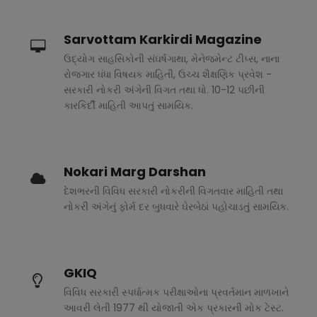
Sarvottam Karkirdi Magazine
ઉદ્યોગ સાહસિકોની સંઘર્ષગાથા, મેનેજમેન્ટ ટીપ્સ, નાના
રોજગાર ધંધા વિષયક માહિતી, ઉચ્ચ શૈક્ષણિક પ્રવેશ -
સરકારી નોકરી અંગેની વિગત તથા ધો. 10-12 પછીની
કારકિર્દી માહિતી આપતું સામયિક.
Nokari Marg Darshan
દેશભરની વિવિધ સરકારી નોકરીની વિગતવાર માહિતી તથા
નોકરી અંગેનું ફોર્મ દર બુધવારે ઘેરબેઠાં પહોચાડતું સામયિક.
GKIQ
વિવિધ સરકારી સ્પર્ધાત્મક પરીક્ષાઓના પ્રવર્તમાન માળખાને
આવરી લેતી 1977 થી યોજાતી એક પ્રકારની મોક ટેસ્ટ.