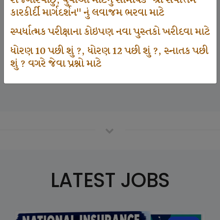
રોજગારવાંછુ, યુવાઓ માટેનું સામયિક "શ્રી સર્વોત્તમ
કારકીર્દી માર્ગદર્શન" નું લવાજમ ભરવા માટે
સ્પર્ધાત્મક પરીક્ષાના કોઇપણ નવા પુસ્તકો ખરીદવા માટે
125000
ધોરણ 10 પછી શું ?, ધોરણ 12 પછી શું ?, સ્નાતક પછી
શું ? વગરે જેવા પ્રશ્નો માટે
Number Of Student In GKIQ
LATEST JOBS