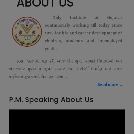
ABOUT US
Only Institute of Gujarat
continuously working till today since
1975 for life and career development of
children, students and unemployed
youth.
ઇ.સ. ૧૯૭૫થી શરૂ કરી આજ દિન સુધી બાળકો વિદ્યાર્થીઓ અને
બેરોજગાર યુવાનોના જીવન ઘડતર તથા કારકિર્દી નિર્માણ માટે સતત
પ્રવૃત્તિમય ગુજરાતની એક માત્ર સંસ્થા....
Read more...
P.M. Speaking About Us