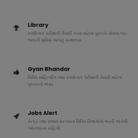
Library
સ્પર્ધાત્મક પરીક્ષાની તૈયારી કરવા માટેના પુસ્તકો વાંચવા લઇ
જવાની સુવિધા આપતું ગ્રંથાલય.
Gyan Bhandar
વિવિધ સાહિત્યીક તથા સ્પર્ધાત્મક પરીક્ષાની તૈયારી માટેના
પુસ્તકનો ભંડાર.
Jobs Alert
કેન્દ્ર તથા રાજ્ય સરકારના વિવિધ વિભાગોમાં ભરતી અંગેની
ઓનલાઇન માહિતી.