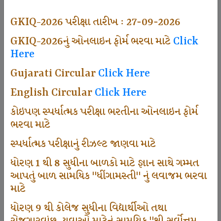
494
GKIQ-2026 પરીક્ષા તારીખ : 27-09-2026
GKIQ-2026નું ઓનલાઇન ફોર્મ ભરવા માટે
Click
Here
Dhingamasti Subscription
Gujarati Circular
Click Here
665
English Circular
Click Here
કોઇપણ સ્પર્ધાત્મક પરીક્ષા ભરતીના ઓનલાઇન ફોર્મ
ભરવા માટે
Sarvottam Karkirdi Subscripton
સ્પર્ધાત્મક પરીક્ષાનું રીઝલ્ટ જાણવા માટે
ધોરણ 1 થી 8 સુધીના બાળકો માટે જ્ઞાન સાથે ગમ્મત
1000
આપતું બાળ સામયિક "ધીંગામસ્તી" નું લવાજમ ભરવા
માટે
ધોરણ 9 થી કોલેજ સુધીના વિદ્યાર્થીઓ તથા
Participate School In GKIQ