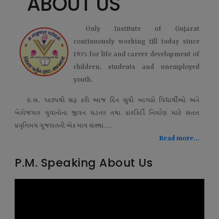
ABOUT US
Only Institute of Gujarat
continuously working till today since
1975 for life and career development of
children, students and unemployed
youth.
ઇ.સ. ૧૯૭૫થી શરૂ કરી આજ દિન સુધી બાળકો વિદ્યાર્થીઓ અને
બેરોજગાર યુવાનોના જીવન ઘડતર તથા કારકિર્દી નિર્માણ માટે સતત
પ્રવૃત્તિમય ગુજરાતની એક માત્ર સંસ્થા....
Read more...
P.M. Speaking About Us