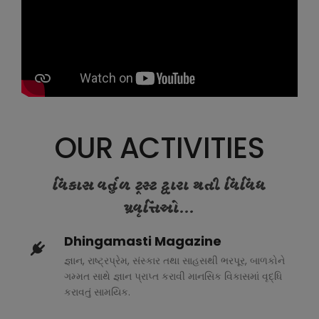
OUR ACTIVITIES
વિકાસ વર્તુળ ટ્રસ્ટ દ્વારા થતી વિવિધ
પ્રવૃત્તિઓ...
Dhingamasti Magazine
જ્ઞાન, રાષ્ટ્રપ્રેમ, સંસ્કાર તથા સાહસથી ભરપૂર, બાળકોને
ગમ્મત સાથે જ્ઞાન પ્રાપ્ત કરાવી માનસિક વિકાસમાં વૃદ્ધિ
કરાવતું સામયિક.