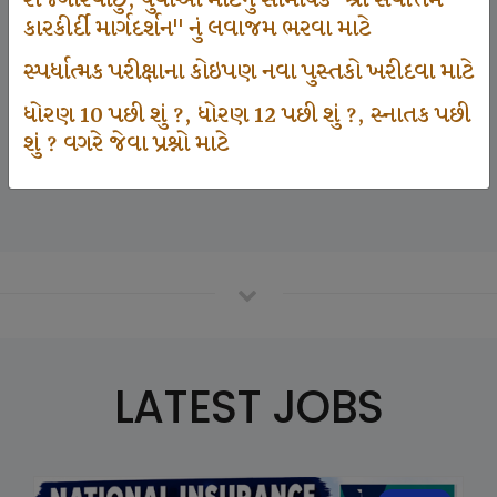
રોજગારવાંછુ, યુવાઓ માટેનું સામયિક "શ્રી સર્વોત્તમ
કારકીર્દી માર્ગદર્શન" નું લવાજમ ભરવા માટે
સ્પર્ધાત્મક પરીક્ષાના કોઇપણ નવા પુસ્તકો ખરીદવા માટે
125000
ધોરણ 10 પછી શું ?, ધોરણ 12 પછી શું ?, સ્નાતક પછી
શું ? વગરે જેવા પ્રશ્નો માટે
Number Of Student In GKIQ
LATEST JOBS