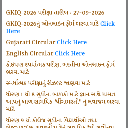
493
GKIQ-2026 પરીક્ષા તારીખ : 27-09-2026
GKIQ-2026નું ઓનલાઇન ફોર્મ ભરવા માટે
Click
Here
Dhingamasti Subscription
Gujarati Circular
Click Here
665
English Circular
Click Here
કોઇપણ સ્પર્ધાત્મક પરીક્ષા ભરતીના ઓનલાઇન ફોર્મ
ભરવા માટે
Sarvottam Karkirdi Subscripton
સ્પર્ધાત્મક પરીક્ષાનું રીઝલ્ટ જાણવા માટે
ધોરણ 1 થી 8 સુધીના બાળકો માટે જ્ઞાન સાથે ગમ્મત
1000
આપતું બાળ સામયિક "ધીંગામસ્તી" નું લવાજમ ભરવા
માટે
ધોરણ 9 થી કોલેજ સુધીના વિદ્યાર્થીઓ તથા
Participate School In GKIQ