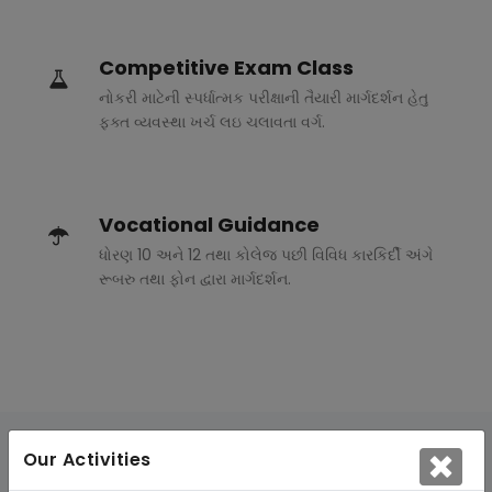
Competitive Exam Class
નોકરી માટેની સ્પર્ધાત્મક પરીક્ષાની તૈયારી માર્ગદર્શન હેતુ
ફક્ત વ્યવસ્થા ખર્ચ લઇ ચલાવતા વર્ગ.
Vocational Guidance
ધોરણ 10 અને 12 તથા કોલેજ પછી વિવિધ કારકિર્દી અંગે
રૂબરુ તથા ફોન દ્વારા માર્ગદર્શન.
Our Activities