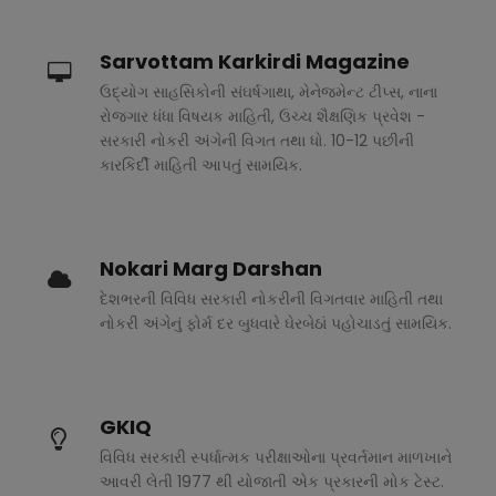
Sarvottam Karkirdi Magazine
ઉદ્યોગ સાહસિકોની સંઘર્ષગાથા, મેનેજમેન્ટ ટીપ્સ, નાના
રોજગાર ધંધા વિષયક માહિતી, ઉચ્ચ શૈક્ષણિક પ્રવેશ -
સરકારી નોકરી અંગેની વિગત તથા ધો. 10-12 પછીની
કારકિર્દી માહિતી આપતું સામયિક.
Nokari Marg Darshan
દેશભરની વિવિધ સરકારી નોકરીની વિગતવાર માહિતી તથા
નોકરી અંગેનું ફોર્મ દર બુધવારે ઘેરબેઠાં પહોચાડતું સામયિક.
GKIQ
વિવિધ સરકારી સ્પર્ધાત્મક પરીક્ષાઓના પ્રવર્તમાન માળખાને
આવરી લેતી 1977 થી યોજાતી એક પ્રકારની મોક ટેસ્ટ.