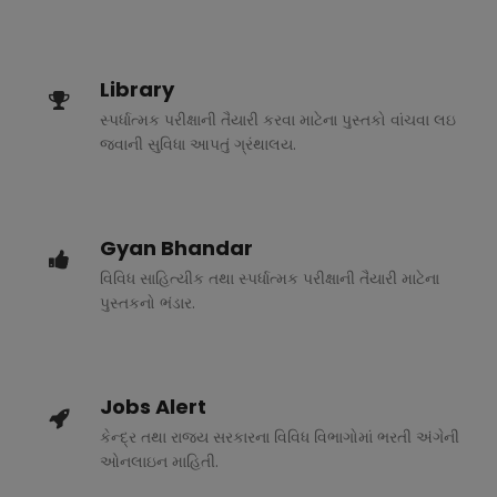
Library
સ્પર્ધાત્મક પરીક્ષાની તૈયારી કરવા માટેના પુસ્તકો વાંચવા લઇ
જવાની સુવિધા આપતું ગ્રંથાલય.
Gyan Bhandar
વિવિધ સાહિત્યીક તથા સ્પર્ધાત્મક પરીક્ષાની તૈયારી માટેના
પુસ્તકનો ભંડાર.
Jobs Alert
કેન્દ્ર તથા રાજ્ય સરકારના વિવિધ વિભાગોમાં ભરતી અંગેની
ઓનલાઇન માહિતી.