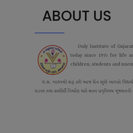
ABOUT US
Only Institute of Gujara
today since 1975 for life 
children, students and une
ઇ.સ. ૧૯૭૫થી શરૂ કરી આજ દિન સુધી બાળકો વિદ્યાર્
ઘડતર તથા કારકિર્દી નિર્માણ માટે સતત પ્રવૃત્તિમય ગુજરાતની એ