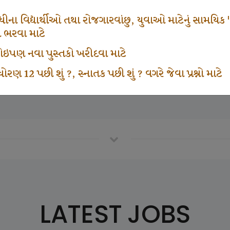
665
1000
ના વિદ્યાર્થીઓ તથા રોજગારવાંછુ, યુવાઓ માટેનું સામયિક "શ્રી
મ ભરવા માટે
ા કોઇપણ નવા પુસ્તકો ખરીદવા માટે
vottam Karkirdi Subscripton
Participate School In GK
ોરણ 12 પછી શું ?, સ્નાતક પછી શું ? વગરે જેવા પ્રશ્નો માટે
LATEST JOBS