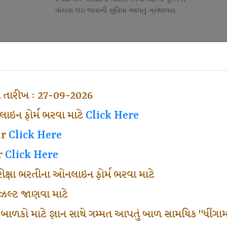
વાંચવા લઇ જવાની સુવિધા આપતું ગ્રંથાલય.
Competitive Exam Class
તી
નોકરી માટેની સ્પર્ધાત્મક પરીક્ષાની તૈયારી માર્ગદર્શન
હેતુ ફક્ત વ્યવસ્થા ખર્ચ લઇ ચલાવતા વર્ગ.
ા તારીખ : 27-09-2026
ઇન ફોર્મ ભરવા માટે
Click Here
ar
Click Here
r
Click Here
પરીક્ષા ભરતીના ઓનલાઇન ફોર્મ ભરવા માટે
ં રીઝલ્ટ જાણવા માટે
 બાળકો માટે જ્ઞાન સાથે ગમ્મત આપતું બાળ સામયિક "ધીંગામ