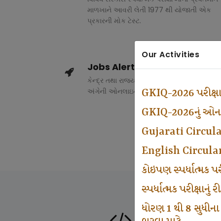
માળખાને આવરી લેતી 1977 થી યોજાતી એક
પ્રકારની મોક ટેસ્ટ.
Our Activities
Jobs Alert
કેન્દ્ર તથા રાજ્ય સરકારના વિવિધ વિભાગોમાં ભર
અંગેની ઓનલાઇન માહિતી.
GKIQ-2026 પરીક્ષ
GKIQ-2026નું ઓનલા
Gujarati Circul
English Circula
કોઇપણ સ્પર્ધાત્મક 
સ્પર્ધાત્મક પરીક્ષાનુ
ધોરણ 1 થી 8 સુધીના