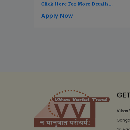
Click Here For More Details...
Apply Now
GET
Vikas 
Ganga 
Nr. Va