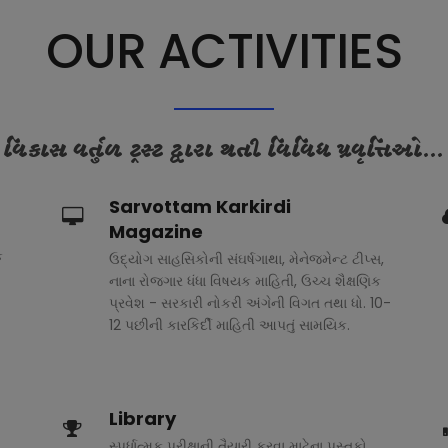
OUR ACTIVITIES
વિકાસ વર્તુળ ટ્રસ્ટ દ્વારા થતી વિવિધ પ્રવૃત્તિઓ...
Sarvottam Karkirdi
Magazine
ક
ઉદ્યોગ સાહસિકોની સંઘર્ષગાથા, મેનેજમેન્ટ ટીપ્સ,
નાના રોજગાર ધંધા વિષયક માહિતી, ઉચ્ચ શૈક્ષણિક
પ્રવેશ - સરકારી નોકરી અંગેની વિગત તથા ધો. 10-
12 પછીની કારકિર્દી માહિતી આપતું સામયિક.
Library
સ્પર્ધાત્મક પરીક્ષાની તૈયારી કરવા માટેના પુસ્તકો