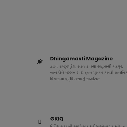
Dhingamasti Magazine
જ્ઞાન, રાષ્ટ્રપ્રેમ, સંસ્કાર તથા સાહસથી ભરપૂર,
બાળકોને ગમ્મત સાથે જ્ઞાન પ્રાપ્ત કરાવી માનસિ
વિકાસમાં વૃદ્ધિ કરાવતું સામયિક.
GKIQ
વિવિધ સરકારી સ્પર્ધાત્મક પરીક્ષાઓના પ્રવર્તમાન