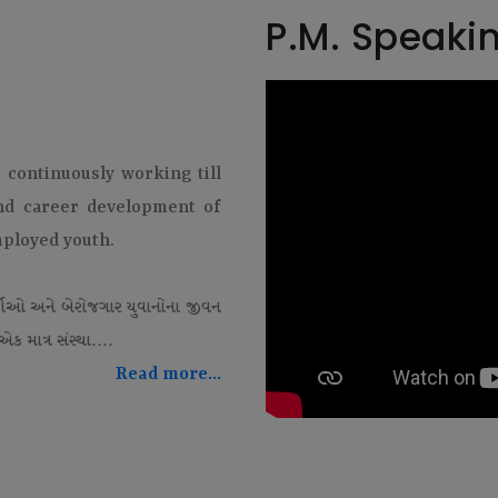
P.M. Speaki
t continuously working till
and career development of
mployed youth.
થીઓ અને બેરોજગાર યુવાનોના જીવન
ક માત્ર સંસ્થા....
Read more...