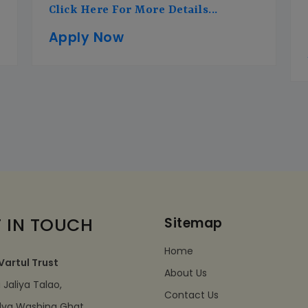
Click Here For More Details...
Apply Now
 IN TOUCH
Sitemap
Home
Vartul Trust
About Us
Jaliya Talao,
Contact Us
dva Washing Ghat,