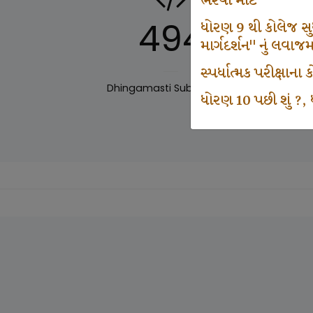
ભરવા માટે
494
ધોરણ 9 થી કોલેજ સુધી
માર્ગદર્શન" નું લવાજ
સ્પર્ધાત્મક પરીક્ષાન
Dhingamasti Subscription
Sar
ધોરણ 10 પછી શું ?, ધ