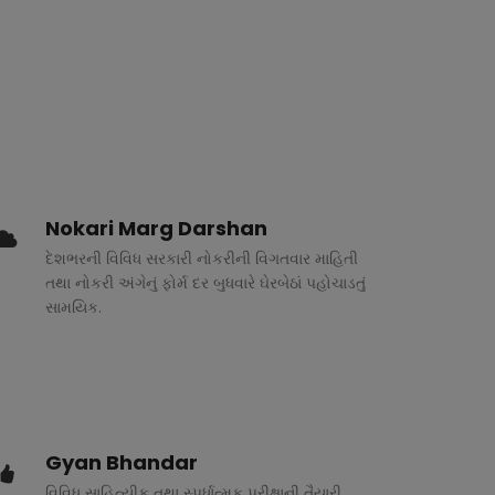
Nokari Marg Darshan
દેશભરની વિવિધ સરકારી નોકરીની વિગતવાર માહિતી
તથા નોકરી અંગેનું ફોર્મ દર બુધવારે ઘેરબેઠાં પહોચાડતું
સામયિક.
Gyan Bhandar
વિવિધ સાહિત્યીક તથા સ્પર્ધાત્મક પરીક્ષાની તૈયારી