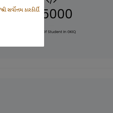
125000
 સર્વોત્તમ કારકીર્દી
IQ
Number Of Student In GKIQ