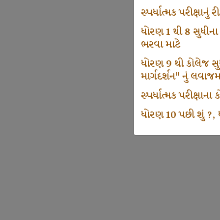
સ્પર્ધાત્મક પરીક્ષાનુ
ધોરણ 1 થી 8 સુધીના
ભરવા માટે
ધોરણ 9 થી કોલેજ સુધી
માર્ગદર્શન" નું લવાજ
સ્પર્ધાત્મક પરીક્ષાન
ધોરણ 10 પછી શું ?, ધ