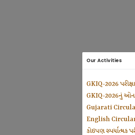
Our Activities
GKIQ-2026 પરીક્ષ
GKIQ-2026નું ઓનલા
Gujarati Circul
English Circula
કોઇપણ સ્પર્ધાત્મક 