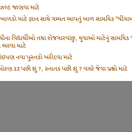
ં રીઝલ્ટ જાણવા માટે
 બાળકો માટે જ્ઞાન સાથે ગમ્મત આપતું બાળ સામયિક "ધીંગામ
ના વિદ્યાર્થીઓ તથા રોજગારવાંછુ, યુવાઓ માટેનું સામયિક "શ્રી
મ ભરવા માટે
ા કોઇપણ નવા પુસ્તકો ખરીદવા માટે
ોરણ 12 પછી શું ?, સ્નાતક પછી શું ? વગરે જેવા પ્રશ્નો માટે