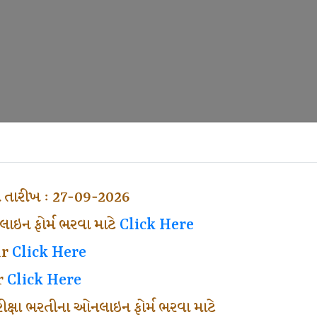
ા તારીખ : 27-09-2026
ઇન ફોર્મ ભરવા માટે
Click Here
ar
Click Here
r
Click Here
પરીક્ષા ભરતીના ઓનલાઇન ફોર્મ ભરવા માટે