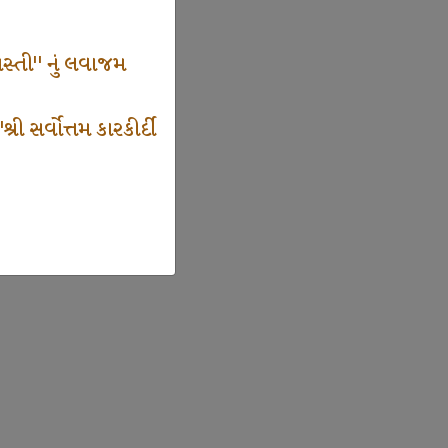
સ્તી" નું લવાજમ
 સર્વોત્તમ કારકીર્દી