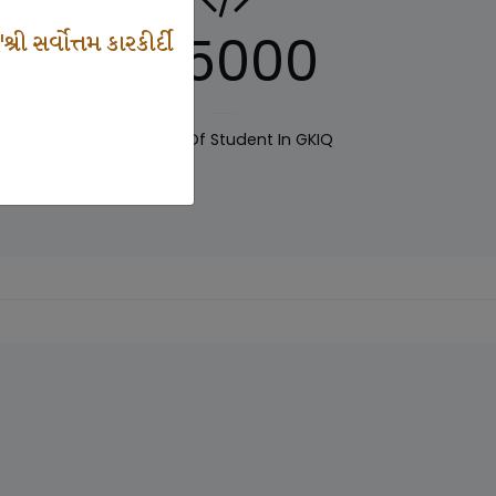
125000
 સર્વોત્તમ કારકીર્દી
IQ
Number Of Student In GKIQ