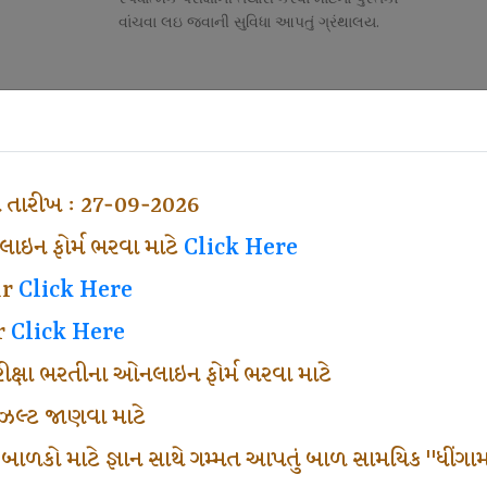
વાંચવા લઇ જવાની સુવિધા આપતું ગ્રંથાલય.
Competitive Exam Class
તી
નોકરી માટેની સ્પર્ધાત્મક પરીક્ષાની તૈયારી માર્ગદર્શન
હેતુ ફક્ત વ્યવસ્થા ખર્ચ લઇ ચલાવતા વર્ગ.
ા તારીખ : 27-09-2026
ઇન ફોર્મ ભરવા માટે
Click Here
ar
Click Here
r
Click Here
પરીક્ષા ભરતીના ઓનલાઇન ફોર્મ ભરવા માટે
ં રીઝલ્ટ જાણવા માટે
 બાળકો માટે જ્ઞાન સાથે ગમ્મત આપતું બાળ સામયિક "ધીંગામ