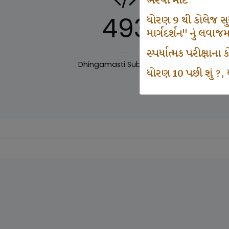
ભરવા માટે
493
ધોરણ 9 થી કોલેજ સુધી
માર્ગદર્શન" નું લવાજ
સ્પર્ધાત્મક પરીક્ષાન
Dhingamasti Subscription
Sar
ધોરણ 10 પછી શું ?, ધ