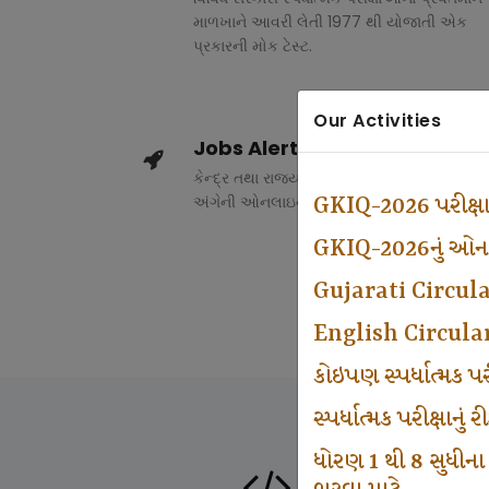
માળખાને આવરી લેતી 1977 થી યોજાતી એક
પ્રકારની મોક ટેસ્ટ.
Our Activities
Jobs Alert
કેન્દ્ર તથા રાજ્ય સરકારના વિવિધ વિભાગોમાં ભર
અંગેની ઓનલાઇન માહિતી.
GKIQ-2026 પરીક્ષ
GKIQ-2026નું ઓનલા
Gujarati Circul
English Circula
કોઇપણ સ્પર્ધાત્મક 
સ્પર્ધાત્મક પરીક્ષાનુ
ધોરણ 1 થી 8 સુધીના