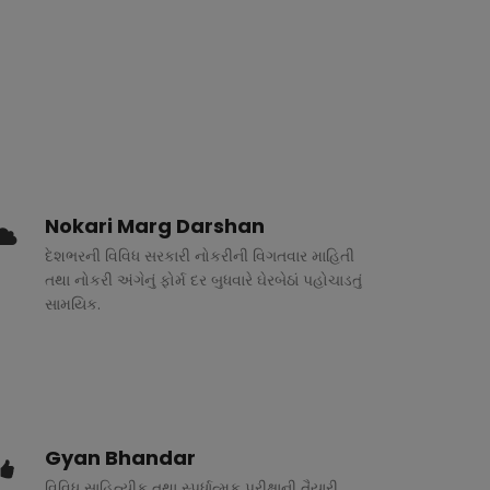
Nokari Marg Darshan
દેશભરની વિવિધ સરકારી નોકરીની વિગતવાર માહિતી
તથા નોકરી અંગેનું ફોર્મ દર બુધવારે ઘેરબેઠાં પહોચાડતું
સામયિક.
Gyan Bhandar
વિવિધ સાહિત્યીક તથા સ્પર્ધાત્મક પરીક્ષાની તૈયારી