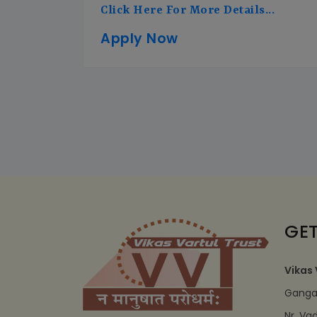
Click Here For More Details...
Apply Now
GET
Vikas 
Ganga 
Nr. Va