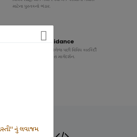
માટેના પુસ્તકનો ભંડાર.
Vocational Guidance
ધોરણ 10 અને 12 તથા કોલેજ પછી વિવિધ કારકિર્દી
અંગે રૂબરુ તથા ફોન દ્વારા માર્ગદર્શન.
સ્તી" નું લવાજમ