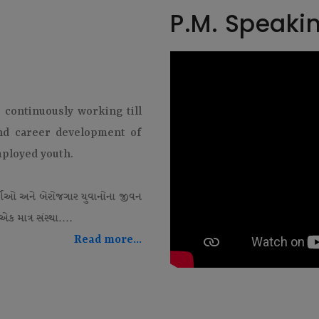
P.M. Speaki
t continuously working till
and career development of
mployed youth.
થીઓ અને બેરોજગાર યુવાનોના જીવન
ક માત્ર સંસ્થા....
Read more...