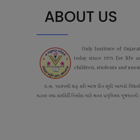
ABOUT US
Only Institute of Gujara
today since 1975 for life 
children, students and une
ઇ.સ. ૧૯૭૫થી શરૂ કરી આજ દિન સુધી બાળકો વિદ્યાર્
ઘડતર તથા કારકિર્દી નિર્માણ માટે સતત પ્રવૃત્તિમય ગુજરાતની એ