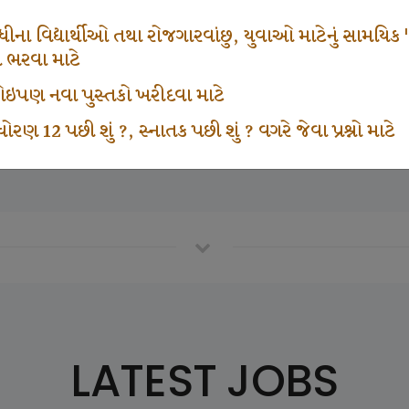
665
1000
ના વિદ્યાર્થીઓ તથા રોજગારવાંછુ, યુવાઓ માટેનું સામયિક "શ્રી
મ ભરવા માટે
ા કોઇપણ નવા પુસ્તકો ખરીદવા માટે
vottam Karkirdi Subscripton
Participate School In GK
ોરણ 12 પછી શું ?, સ્નાતક પછી શું ? વગરે જેવા પ્રશ્નો માટે
LATEST JOBS