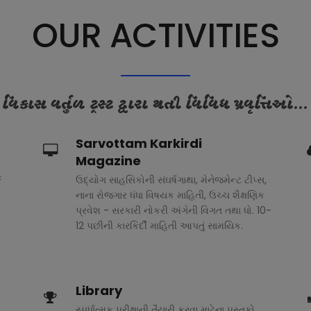
OUR ACTIVITIES
વિકાસ વર્તુળ ટ્રસ્ટ દ્વારા થતી વિવિધ પ્રવૃત્તિઓ...
Sarvottam Karkirdi
Magazine
ક
ઉદ્યોગ સાહસિકોની સંઘર્ષગાથા, મેનેજમેન્ટ ટીપ્સ,
નાના રોજગાર ધંધા વિષયક માહિતી, ઉચ્ચ શૈક્ષણિક
પ્રવેશ - સરકારી નોકરી અંગેની વિગત તથા ધો. 10-
12 પછીની કારકિર્દી માહિતી આપતું સામયિક.
Library
સ્પર્ધાત્મક પરીક્ષાની તૈયારી કરવા માટેના પુસ્તકો