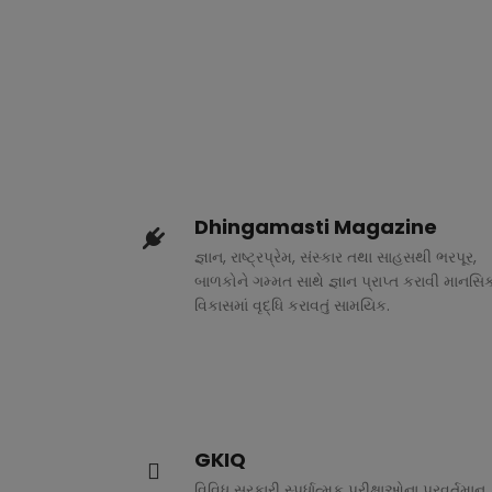
Dhingamasti Magazine
જ્ઞાન, રાષ્ટ્રપ્રેમ, સંસ્કાર તથા સાહસથી ભરપૂર,
બાળકોને ગમ્મત સાથે જ્ઞાન પ્રાપ્ત કરાવી માનસિ
વિકાસમાં વૃદ્ધિ કરાવતું સામયિક.
GKIQ
વિવિધ સરકારી સ્પર્ધાત્મક પરીક્ષાઓના પ્રવર્તમાન