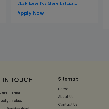
Click Here For More Details...
Apply Now
 IN TOUCH
Sitemap
Home
Vartul Trust
About Us
Jaliya Talao,
Contact Us
dva Washing Ghat,