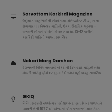
Sarvottam Karkirdi Magazine
ઉદ્યોગ સાહસિકોની સંઘર્ષગાથા, મેનેજમેન્ટ ટીપ્સ, નાના
રોજગાર ધંધા વિષયક માહિતી, ઉચ્ચ શૈક્ષણિક પ્રવેશ -
સરકારી નોકરી અંગેની વિગત તથા ધો. 10-12 પછીની
કારકિર્દી માહિતી આપતું સામયિક.
Nokari Marg Darshan
દેશભરની વિવિધ સરકારી નોકરીની વિગતવાર માહિતી તથા
નોકરી અંગેનું ફોર્મ દર બુધવારે ઘેરબેઠાં પહોચાડતું સામયિક.
GKIQ
વિવિધ સરકારી સ્પર્ધાત્મક પરીક્ષાઓના પ્રવર્તમાન માળખાને
આવરી લેતી 1977 થી યોજાતી એક પ્રકારની મોક ટેસ્ટ.