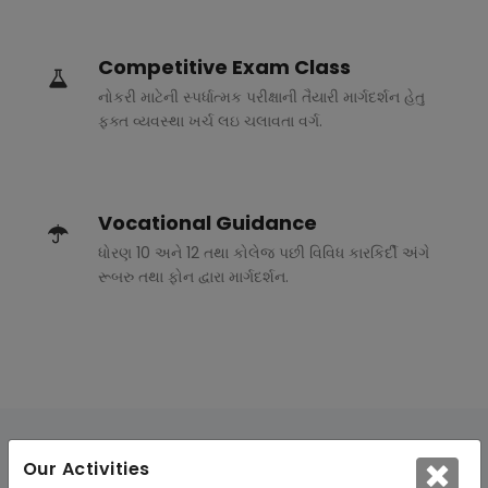
Competitive Exam Class
નોકરી માટેની સ્પર્ધાત્મક પરીક્ષાની તૈયારી માર્ગદર્શન હેતુ
ફક્ત વ્યવસ્થા ખર્ચ લઇ ચલાવતા વર્ગ.
Vocational Guidance
ધોરણ 10 અને 12 તથા કોલેજ પછી વિવિધ કારકિર્દી અંગે
રૂબરુ તથા ફોન દ્વારા માર્ગદર્શન.
Our Activities