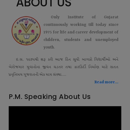
ABOUT US
Only Institute of Gujarat
continuously working till today since
1975 for life and career development of
children, students and unemployed
youth.
ઇ.સ. ૧૯૭૫થી શરૂ કરી આજ દિન સુધી બાળકો વિદ્યાર્થીઓ અને
બેરોજગાર યુવાનોના જીવન ઘડતર તથા કારકિર્દી નિર્માણ માટે સતત
પ્રવૃત્તિમય ગુજરાતની એક માત્ર સંસ્થા....
Read more...
P.M. Speaking About Us