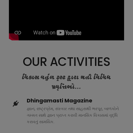
OUR ACTIVITIES
વિકાસ વર્તુળ ટ્રસ્ટ દ્વારા થતી વિવિધ
પ્રવૃત્તિઓ...
Dhingamasti Magazine
જ્ઞાન, રાષ્ટ્રપ્રેમ, સંસ્કાર તથા સાહસથી ભરપૂર, બાળકોને
ગમ્મત સાથે જ્ઞાન પ્રાપ્ત કરાવી માનસિક વિકાસમાં વૃદ્ધિ
કરાવતું સામયિક.