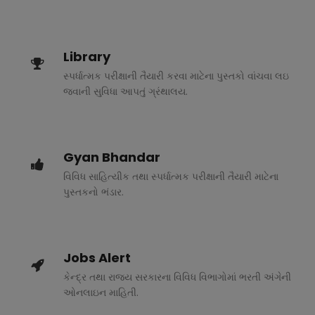
Library
સ્પર્ધાત્મક પરીક્ષાની તૈયારી કરવા માટેના પુસ્તકો વાંચવા લઇ
જવાની સુવિધા આપતું ગ્રંથાલય.
Gyan Bhandar
વિવિધ સાહિત્યીક તથા સ્પર્ધાત્મક પરીક્ષાની તૈયારી માટેના
પુસ્તકનો ભંડાર.
Jobs Alert
કેન્દ્ર તથા રાજ્ય સરકારના વિવિધ વિભાગોમાં ભરતી અંગેની
ઓનલાઇન માહિતી.