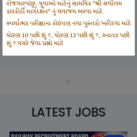
રોજગારવાંછુ, યુવાઓ માટેનું સામયિક "શ્રી સર્વોત્તમ
કારકીર્દી માર્ગદર્શન" નું લવાજમ ભરવા માટે
125000
સ્પર્ધાત્મક પરીક્ષાના કોઇપણ નવા પુસ્તકો ખરીદવા માટે
ધોરણ 10 પછી શું ?, ધોરણ 12 પછી શું ?, સ્નાતક પછી
શું ? વગરે જેવા પ્રશ્નો માટે
Number Of Student In GKIQ
LATEST JOBS