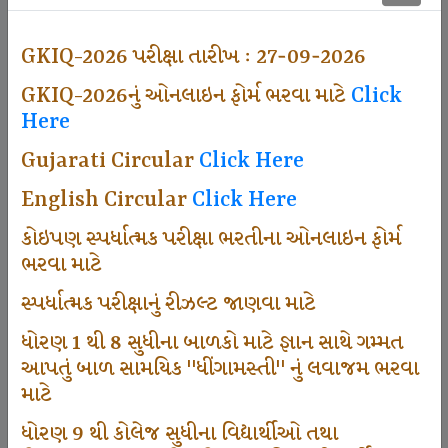
500
GKIQ-2026 પરીક્ષા તારીખ : 27-09-2026
GKIQ-2026નું ઓનલાઇન ફોર્મ ભરવા માટે
Click
Dhingamasti Subscription
Here
Gujarati Circular
Click Here
671
English Circular
Click Here
કોઇપણ સ્પર્ધાત્મક પરીક્ષા ભરતીના ઓનલાઇન ફોર્મ
ભરવા માટે
Sarvottam Karkirdi Subscripton
સ્પર્ધાત્મક પરીક્ષાનું રીઝલ્ટ જાણવા માટે
ધોરણ 1 થી 8 સુધીના બાળકો માટે જ્ઞાન સાથે ગમ્મત
1000
આપતું બાળ સામયિક "ધીંગામસ્તી" નું લવાજમ ભરવા
માટે
ધોરણ 9 થી કોલેજ સુધીના વિદ્યાર્થીઓ તથા
Participate School In GKIQ