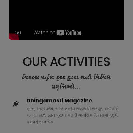
OUR ACTIVITIES
વિકાસ વર્તુળ ટ્રસ્ટ દ્વારા થતી વિવિધ
પ્રવૃત્તિઓ...
Dhingamasti Magazine
જ્ઞાન, રાષ્ટ્રપ્રેમ, સંસ્કાર તથા સાહસથી ભરપૂર, બાળકોને
ગમ્મત સાથે જ્ઞાન પ્રાપ્ત કરાવી માનસિક વિકાસમાં વૃદ્ધિ
કરાવતું સામયિક.