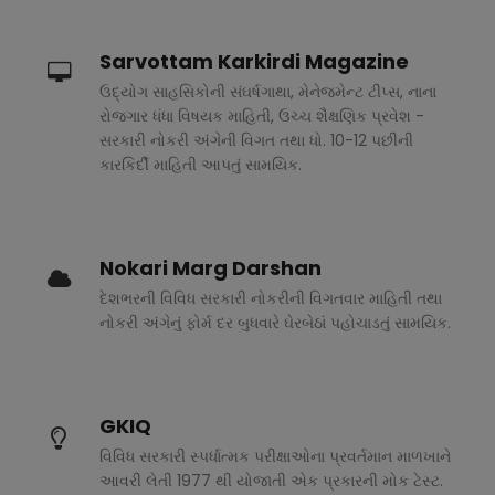
Sarvottam Karkirdi Magazine
ઉદ્યોગ સાહસિકોની સંઘર્ષગાથા, મેનેજમેન્ટ ટીપ્સ, નાના
રોજગાર ધંધા વિષયક માહિતી, ઉચ્ચ શૈક્ષણિક પ્રવેશ -
સરકારી નોકરી અંગેની વિગત તથા ધો. 10-12 પછીની
કારકિર્દી માહિતી આપતું સામયિક.
Nokari Marg Darshan
દેશભરની વિવિધ સરકારી નોકરીની વિગતવાર માહિતી તથા
નોકરી અંગેનું ફોર્મ દર બુધવારે ઘેરબેઠાં પહોચાડતું સામયિક.
GKIQ
વિવિધ સરકારી સ્પર્ધાત્મક પરીક્ષાઓના પ્રવર્તમાન માળખાને
આવરી લેતી 1977 થી યોજાતી એક પ્રકારની મોક ટેસ્ટ.