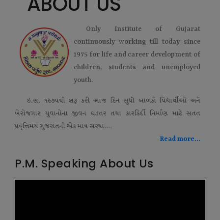
ABOUT US
Only Institute of Gujarat
continuously working till today since
1975 for life and career development of
children, students and unemployed
youth.
ઇ.સ. ૧૯૭૫થી શરૂ કરી આજ દિન સુધી બાળકો વિદ્યાર્થીઓ અને
બેરોજગાર યુવાનોના જીવન ઘડતર તથા કારકિર્દી નિર્માણ માટે સતત
પ્રવૃત્તિમય ગુજરાતની એક માત્ર સંસ્થા....
Read more...
P.M. Speaking About Us