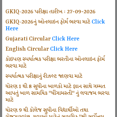
497
GKIQ-2026 પરીક્ષા તારીખ : 27-09-2026
GKIQ-2026નું ઓનલાઇન ફોર્મ ભરવા માટે
Click
Here
Dhingamasti Subscription
Gujarati Circular
Click Here
666
English Circular
Click Here
કોઇપણ સ્પર્ધાત્મક પરીક્ષા ભરતીના ઓનલાઇન ફોર્મ
ભરવા માટે
Sarvottam Karkirdi Subscripton
સ્પર્ધાત્મક પરીક્ષાનું રીઝલ્ટ જાણવા માટે
ધોરણ 1 થી 8 સુધીના બાળકો માટે જ્ઞાન સાથે ગમ્મત
1000
આપતું બાળ સામયિક "ધીંગામસ્તી" નું લવાજમ ભરવા
માટે
ધોરણ 9 થી કોલેજ સુધીના વિદ્યાર્થીઓ તથા
Participate School In GKIQ