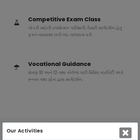
Competitive Exam Class
નોકરી માટેની સ્પર્ધાત્મક પરીક્ષાની તૈયારી માર્ગદર્શન હેતુ
ફક્ત વ્યવસ્થા ખર્ચ લઇ ચલાવતા વર્ગ.
Vocational Guidance
ધોરણ 10 અને 12 તથા કોલેજ પછી વિવિધ કારકિર્દી અંગે
રૂબરુ તથા ફોન દ્વારા માર્ગદર્શન.
Our Activities