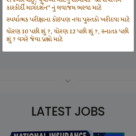
રોજગારવાંછુ, યુવાઓ માટેનું સામયિક "શ્રી સર્વોત્તમ
કારકીર્દી માર્ગદર્શન" નું લવાજમ ભરવા માટે
સ્પર્ધાત્મક પરીક્ષાના કોઇપણ નવા પુસ્તકો ખરીદવા માટે
125000
ધોરણ 10 પછી શું ?, ધોરણ 12 પછી શું ?, સ્નાતક પછી
શું ? વગરે જેવા પ્રશ્નો માટે
Number Of Student In GKIQ
LATEST JOBS