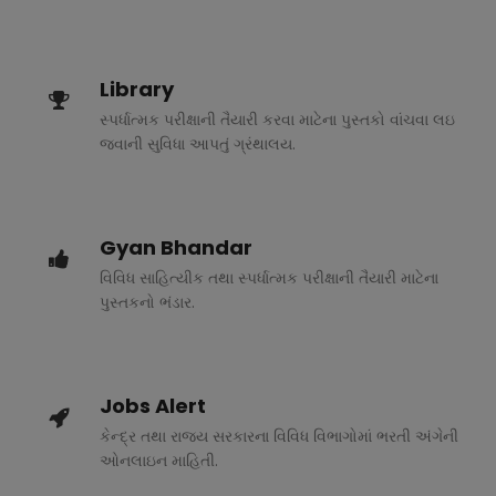
Library
સ્પર્ધાત્મક પરીક્ષાની તૈયારી કરવા માટેના પુસ્તકો વાંચવા લઇ
જવાની સુવિધા આપતું ગ્રંથાલય.
Gyan Bhandar
વિવિધ સાહિત્યીક તથા સ્પર્ધાત્મક પરીક્ષાની તૈયારી માટેના
પુસ્તકનો ભંડાર.
Jobs Alert
કેન્દ્ર તથા રાજ્ય સરકારના વિવિધ વિભાગોમાં ભરતી અંગેની
ઓનલાઇન માહિતી.