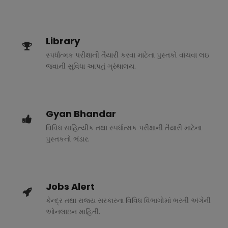
Library
સ્પર્ધાત્મક પરીક્ષાની તૈયારી કરવા માટેના પુસ્તકો વાંચવા લઇ
જવાની સુવિધા આપતું ગ્રંથાલય.
Gyan Bhandar
વિવિધ સાહિત્યીક તથા સ્પર્ધાત્મક પરીક્ષાની તૈયારી માટેના
પુસ્તકનો ભંડાર.
Jobs Alert
કેન્દ્ર તથા રાજ્ય સરકારના વિવિધ વિભાગોમાં ભરતી અંગેની
ઓનલાઇન માહિતી.