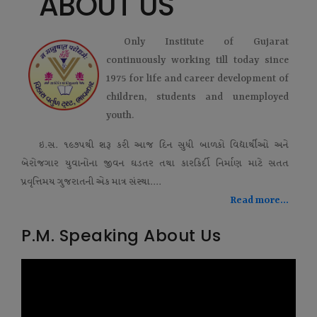
ABOUT US
Only Institute of Gujarat
continuously working till today since
1975 for life and career development of
children, students and unemployed
youth.
ઇ.સ. ૧૯૭૫થી શરૂ કરી આજ દિન સુધી બાળકો વિદ્યાર્થીઓ અને
બેરોજગાર યુવાનોના જીવન ઘડતર તથા કારકિર્દી નિર્માણ માટે સતત
પ્રવૃત્તિમય ગુજરાતની એક માત્ર સંસ્થા....
Read more...
P.M. Speaking About Us