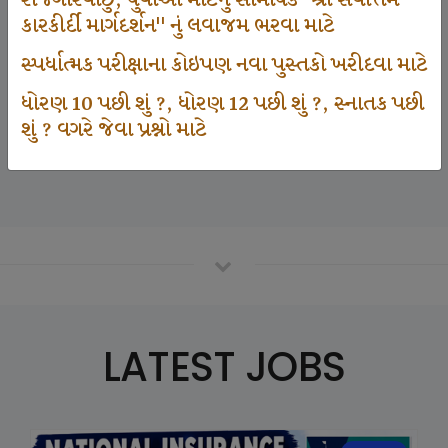
રોજગારવાંછુ, યુવાઓ માટેનું સામયિક "શ્રી સર્વોત્તમ
કારકીર્દી માર્ગદર્શન" નું લવાજમ ભરવા માટે
સ્પર્ધાત્મક પરીક્ષાના કોઇપણ નવા પુસ્તકો ખરીદવા માટે
125000
ધોરણ 10 પછી શું ?, ધોરણ 12 પછી શું ?, સ્નાતક પછી
શું ? વગરે જેવા પ્રશ્નો માટે
Number Of Student In GKIQ
LATEST JOBS