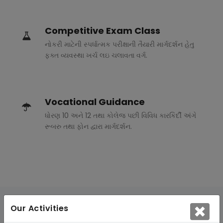
Competitive Exam Class
નોકરી માટેની સ્પર્ધાત્મક પરીક્ષાની તૈયારી માર્ગદર્શન હેતુ
ફક્ત વ્યવસ્થા ખર્ચ લઇ ચલાવતા વર્ગ.
Vocational Guidance
ધોરણ 10 અને 12 તથા કોલેજ પછી વિવિધ કારકિર્દી અંગે
રૂબરુ તથા ફોન દ્વારા માર્ગદર્શન.
Our Activities