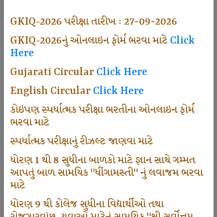
493
GKIQ-2026 પરીક્ષા તારીખ : 27-09-2026
GKIQ-2026નું ઓનલાઇન ફોર્મ ભરવા માટે
Click
Here
Dhingamasti Subscription
Gujarati Circular
Click Here
665
English Circular
Click Here
કોઇપણ સ્પર્ધાત્મક પરીક્ષા ભરતીના ઓનલાઇન ફોર્મ
ભરવા માટે
Sarvottam Karkirdi Subscripton
સ્પર્ધાત્મક પરીક્ષાનું રીઝલ્ટ જાણવા માટે
ધોરણ 1 થી 8 સુધીના બાળકો માટે જ્ઞાન સાથે ગમ્મત
1000
આપતું બાળ સામયિક "ધીંગામસ્તી" નું લવાજમ ભરવા
માટે
ધોરણ 9 થી કોલેજ સુધીના વિદ્યાર્થીઓ તથા
Participate School In GKIQ