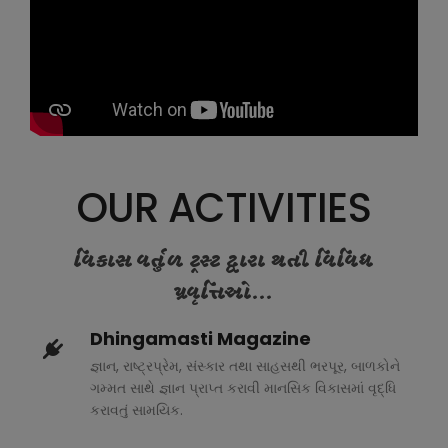
OUR ACTIVITIES
વિકાસ વર્તુળ ટ્રસ્ટ દ્વારા થતી વિવિધ
પ્રવૃત્તિઓ...
Dhingamasti Magazine
જ્ઞાન, રાષ્ટ્રપ્રેમ, સંસ્કાર તથા સાહસથી ભરપૂર, બાળકોને
ગમ્મત સાથે જ્ઞાન પ્રાપ્ત કરાવી માનસિક વિકાસમાં વૃદ્ધિ
કરાવતું સામયિક.