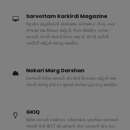
Sarvottam Karkirdi Magazine
ઉદ્યોગ સાહસિકોની સંઘર્ષગાથા, મેનેજમેન્ટ ટીપ્સ, નાના
રોજગાર ધંધા વિષયક માહિતી, ઉચ્ચ શૈક્ષણિક પ્રવેશ -
સરકારી નોકરી અંગેની વિગત તથા ધો. 10-12 પછીની
કારકિર્દી માહિતી આપતું સામયિક.
Nokari Marg Darshan
દેશભરની વિવિધ સરકારી નોકરીની વિગતવાર માહિતી તથા
નોકરી અંગેનું ફોર્મ દર બુધવારે ઘેરબેઠાં પહોચાડતું સામયિક.
GKIQ
વિવિધ સરકારી સ્પર્ધાત્મક પરીક્ષાઓના પ્રવર્તમાન માળખાને
આવરી લેતી 1977 થી યોજાતી એક પ્રકારની મોક ટેસ્ટ.