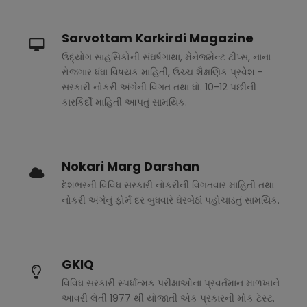
Sarvottam Karkirdi Magazine
ઉદ્યોગ સાહસિકોની સંઘર્ષગાથા, મેનેજમેન્ટ ટીપ્સ, નાના
રોજગાર ધંધા વિષયક માહિતી, ઉચ્ચ શૈક્ષણિક પ્રવેશ -
સરકારી નોકરી અંગેની વિગત તથા ધો. 10-12 પછીની
કારકિર્દી માહિતી આપતું સામયિક.
Nokari Marg Darshan
દેશભરની વિવિધ સરકારી નોકરીની વિગતવાર માહિતી તથા
નોકરી અંગેનું ફોર્મ દર બુધવારે ઘેરબેઠાં પહોચાડતું સામયિક.
GKIQ
વિવિધ સરકારી સ્પર્ધાત્મક પરીક્ષાઓના પ્રવર્તમાન માળખાને
આવરી લેતી 1977 થી યોજાતી એક પ્રકારની મોક ટેસ્ટ.