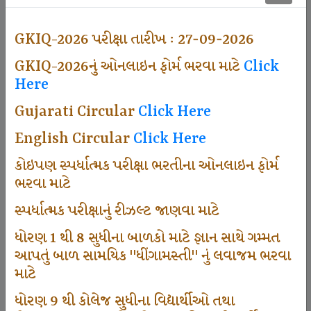
500
GKIQ-2026 પરીક્ષા તારીખ : 27-09-2026
GKIQ-2026નું ઓનલાઇન ફોર્મ ભરવા માટે
Click
Dhingamasti Subscription
Here
Gujarati Circular
Click Here
671
English Circular
Click Here
કોઇપણ સ્પર્ધાત્મક પરીક્ષા ભરતીના ઓનલાઇન ફોર્મ
ભરવા માટે
Sarvottam Karkirdi Subscripton
સ્પર્ધાત્મક પરીક્ષાનું રીઝલ્ટ જાણવા માટે
ધોરણ 1 થી 8 સુધીના બાળકો માટે જ્ઞાન સાથે ગમ્મત
1000
આપતું બાળ સામયિક "ધીંગામસ્તી" નું લવાજમ ભરવા
માટે
ધોરણ 9 થી કોલેજ સુધીના વિદ્યાર્થીઓ તથા
Participate School In GKIQ