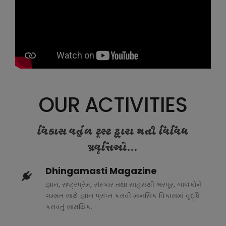
OUR ACTIVITIES
વિકાસ વર્તુળ ટ્રસ્ટ દ્વારા થતી વિવિધ
પ્રવૃત્તિઓ...
Dhingamasti Magazine
જ્ઞાન, રાષ્ટ્રપ્રેમ, સંસ્કાર તથા સાહસથી ભરપૂર, બાળકોને
ગમ્મત સાથે જ્ઞાન પ્રાપ્ત કરાવી માનસિક વિકાસમાં વૃદ્ધિ
કરાવતું સામયિક.