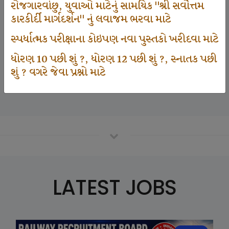
રોજગારવાંછુ, યુવાઓ માટેનું સામયિક "શ્રી સર્વોત્તમ
કારકીર્દી માર્ગદર્શન" નું લવાજમ ભરવા માટે
125000
સ્પર્ધાત્મક પરીક્ષાના કોઇપણ નવા પુસ્તકો ખરીદવા માટે
ધોરણ 10 પછી શું ?, ધોરણ 12 પછી શું ?, સ્નાતક પછી
શું ? વગરે જેવા પ્રશ્નો માટે
Number Of Student In GKIQ
LATEST JOBS