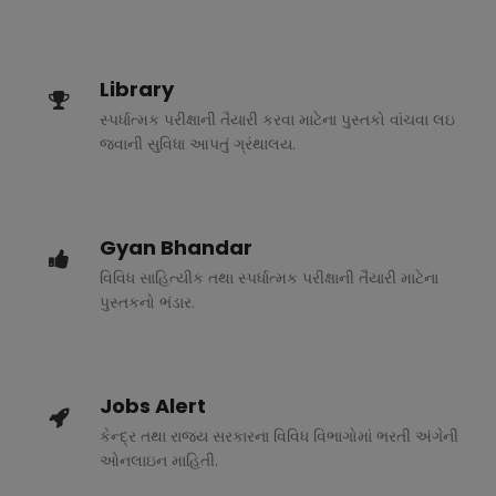
Library
સ્પર્ધાત્મક પરીક્ષાની તૈયારી કરવા માટેના પુસ્તકો વાંચવા લઇ
જવાની સુવિધા આપતું ગ્રંથાલય.
Gyan Bhandar
વિવિધ સાહિત્યીક તથા સ્પર્ધાત્મક પરીક્ષાની તૈયારી માટેના
પુસ્તકનો ભંડાર.
Jobs Alert
કેન્દ્ર તથા રાજ્ય સરકારના વિવિધ વિભાગોમાં ભરતી અંગેની
ઓનલાઇન માહિતી.