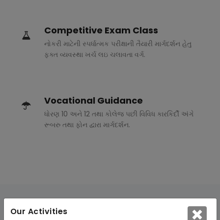
Competitive Exam Class
નોકરી માટેની સ્પર્ધાત્મક પરીક્ષાની તૈયારી માર્ગદર્શન હેતુ
ફક્ત વ્યવસ્થા ખર્ચ લઇ ચલાવતા વર્ગ.
Vocational Guidance
ધોરણ 10 અને 12 તથા કોલેજ પછી વિવિધ કારકિર્દી અંગે
રૂબરુ તથા ફોન દ્વારા માર્ગદર્શન.
Our Activities