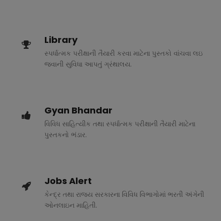
Library
સ્પર્ધાત્મક પરીક્ષાની તૈયારી કરવા માટેના પુસ્તકો વાંચવા લઇ
જવાની સુવિધા આપતું ગ્રંથાલય.
Gyan Bhandar
વિવિધ સાહિત્યીક તથા સ્પર્ધાત્મક પરીક્ષાની તૈયારી માટેના
પુસ્તકનો ભંડાર.
Jobs Alert
કેન્દ્ર તથા રાજ્ય સરકારના વિવિધ વિભાગોમાં ભરતી અંગેની
ઓનલાઇન માહિતી.