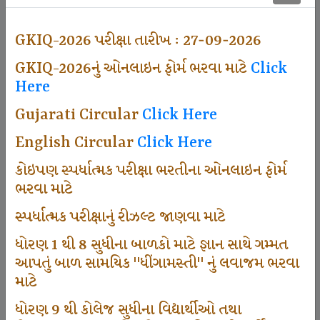
500
GKIQ-2026 પરીક્ષા તારીખ : 27-09-2026
GKIQ-2026નું ઓનલાઇન ફોર્મ ભરવા માટે
Click
Dhingamasti Subscription
Here
Gujarati Circular
Click Here
671
English Circular
Click Here
કોઇપણ સ્પર્ધાત્મક પરીક્ષા ભરતીના ઓનલાઇન ફોર્મ
ભરવા માટે
Sarvottam Karkirdi Subscripton
સ્પર્ધાત્મક પરીક્ષાનું રીઝલ્ટ જાણવા માટે
ધોરણ 1 થી 8 સુધીના બાળકો માટે જ્ઞાન સાથે ગમ્મત
1000
આપતું બાળ સામયિક "ધીંગામસ્તી" નું લવાજમ ભરવા
માટે
ધોરણ 9 થી કોલેજ સુધીના વિદ્યાર્થીઓ તથા
Participate School In GKIQ