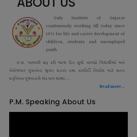
ABOUT US
Only Institute of Gujarat
continuously working till today since
1975 for life and career development of
children, students and unemployed
youth.
ઇ.સ. ૧૯૭૫થી શરૂ કરી આજ દિન સુધી બાળકો વિદ્યાર્થીઓ અને
બેરોજગાર યુવાનોના જીવન ઘડતર તથા કારકિર્દી નિર્માણ માટે સતત
પ્રવૃત્તિમય ગુજરાતની એક માત્ર સંસ્થા....
Read more...
P.M. Speaking About Us