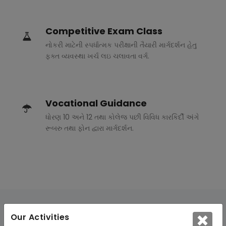
Competitive Exam Class
નોકરી માટેની સ્પર્ધાત્મક પરીક્ષાની તૈયારી માર્ગદર્શન હેતુ
ફક્ત વ્યવસ્થા ખર્ચ લઇ ચલાવતા વર્ગ.
Vocational Guidance
ધોરણ 10 અને 12 તથા કોલેજ પછી વિવિધ કારકિર્દી અંગે
રૂબરુ તથા ફોન દ્વારા માર્ગદર્શન.
Our Activities