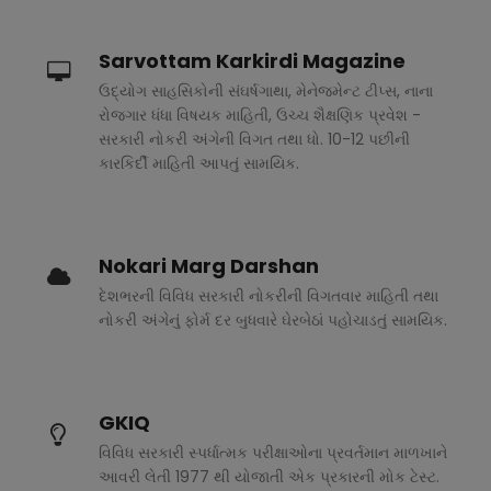
Sarvottam Karkirdi Magazine
ઉદ્યોગ સાહસિકોની સંઘર્ષગાથા, મેનેજમેન્ટ ટીપ્સ, નાના
રોજગાર ધંધા વિષયક માહિતી, ઉચ્ચ શૈક્ષણિક પ્રવેશ -
સરકારી નોકરી અંગેની વિગત તથા ધો. 10-12 પછીની
કારકિર્દી માહિતી આપતું સામયિક.
Nokari Marg Darshan
દેશભરની વિવિધ સરકારી નોકરીની વિગતવાર માહિતી તથા
નોકરી અંગેનું ફોર્મ દર બુધવારે ઘેરબેઠાં પહોચાડતું સામયિક.
GKIQ
વિવિધ સરકારી સ્પર્ધાત્મક પરીક્ષાઓના પ્રવર્તમાન માળખાને
આવરી લેતી 1977 થી યોજાતી એક પ્રકારની મોક ટેસ્ટ.