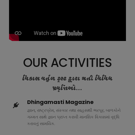
OUR ACTIVITIES
વિકાસ વર્તુળ ટ્રસ્ટ દ્વારા થતી વિવિધ
પ્રવૃત્તિઓ...
Dhingamasti Magazine
જ્ઞાન, રાષ્ટ્રપ્રેમ, સંસ્કાર તથા સાહસથી ભરપૂર, બાળકોને
ગમ્મત સાથે જ્ઞાન પ્રાપ્ત કરાવી માનસિક વિકાસમાં વૃદ્ધિ
કરાવતું સામયિક.