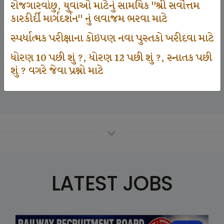
રોજગારવાંછુ, યુવાઓ માટેનું સામયિક "શ્રી સર્વોત્તમ
કારકીર્દી માર્ગદર્શન" નું લવાજમ ભરવા માટે
125000
સ્પર્ધાત્મક પરીક્ષાના કોઇપણ નવા પુસ્તકો ખરીદવા માટે
ધોરણ 10 પછી શું ?, ધોરણ 12 પછી શું ?, સ્નાતક પછી
શું ? વગરે જેવા પ્રશ્નો માટે
Number Of Student In GKIQ
LATEST JOBS